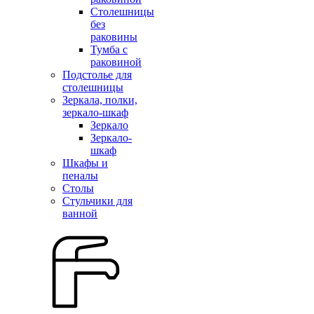
Столешницы
без
раковины
Тумба с
раковиной
Подстолье для
столешницы
Зеркала, полки,
зеркало-шкаф
Зеркало
Зеркало-
шкаф
Шкафы и
пеналы
Столы
Стульчики для
ванной