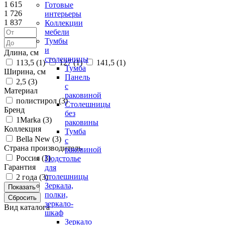
1 615
Готовые
1 726
интерьеры
1 837
Коллекции
мебели
Тумбы
и
Длина, см
столешницы
113,5 (
1
)
127 (
1
)
141,5 (
1
)
Тумба
Ширина, см
Панель
2,5 (
3
)
с
Материал
раковиной
полистирол (
3
)
Столешницы
Бренд
без
1Marka (
3
)
раковины
Коллекция
Тумба
Bella New (
3
)
с
Страна производитель
раковиной
Россия (
3
)
Подстолье
Гарантия
для
столешницы
2 года (
3
)
Зеркала,
полки,
зеркало-
Вид каталога
шкаф
Зеркало