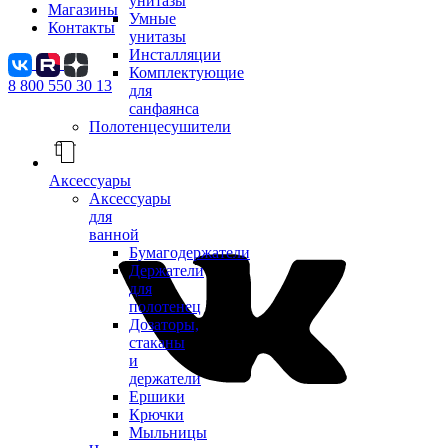
унитазы
Магазины
Умные
Контакты
унитазы
Инсталляции
Комплектующие
8 800 550 30 13
для
санфаянса
Полотенцесушители
Аксессуары
Аксессуары
для
ванной
Бумагодержатели
Держатели
для
полотенец
Дозаторы,
стаканы
и
держатели
Ершики
Крючки
Мыльницы