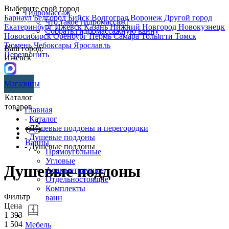
Выберите свой город
Гидромассаж
Барнаул
Белгород
Бийск
Волгоград
Воронеж
Другой город
Что такое гидромассаж?
Екатеринбург
Ижевск
Казань
Нижний Новгород
Новокузнецк
Собрать гидромассажную ванну
Новосибирск
Оренбург
Пермь
Самара
Тольятти
Томск
Тюмень
Чебоксары
Ярославль
Ваш город:
Перезвонить
Ижевск
Магазины
Каталог
товаров
Главная
-
Каталог
-
Душевые поддоны и перегородки
-
Душевые поддоны
Ванны
- Душевые поддоны
Прямоугольные
Угловые
Душевые поддоны
Асимметричные
Отдельностоящие
Комплекты
Фильтр
ванн
Цена
1 393
1 504
Мебель