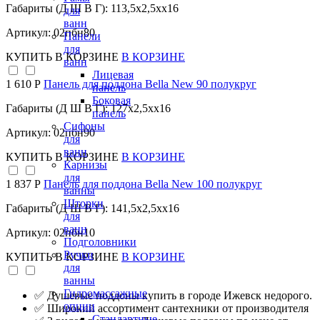
Габариты (Д Ш В Г): 113,5x2,5xx16
для
ванн
Артикул: 02пбн80
Панели
для
КУПИТЬ
В КОРЗИНЕ
В КОРЗИНЕ
ванн
Лицевая
1 610 Р
Панель для поддона Bella New 90 полукруг
панель
Боковая
Габариты (Д Ш В Г): 127x2,5xx16
панель
Сифоны
Артикул: 02пбн90
для
ванн
КУПИТЬ
В КОРЗИНЕ
В КОРЗИНЕ
Карнизы
для
1 837 Р
Панель для поддона Bella New 100 полукруг
ванны
Шторки
Габариты (Д Ш В Г): 141,5x2,5xx16
для
ванн
Артикул: 02пбн10
Подголовники
Ручки
КУПИТЬ
В КОРЗИНЕ
В КОРЗИНЕ
для
ванны
Гидромассажные
✅ Душевые поддоны купить в городе Ижевск недорого.
опции
✅ Широкий ассортимент сантехники от производителя
Стандартные