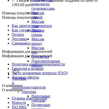
✅ 3 видов в каталоге Душевые поддоны по цене от
комплекты
1393.00 руб.
гидромассажа
Массаж
Помощь покупателям
общий
Помощь покупателям
Массаж
Как зарегистрироваться
тела
Как сделать заказ
Массаж
Оплата
спины
Доставка
Массаж
Самовывоз
шиацу
Массаж
Информация для покупателей
ног
Информация для покупателей
Подсветка
Дополнительные
Политика конфиденциальности
опции
Гарантия и возврат
Часто задаваемые вопросы (FAQ)
Договор оферты
Унитазы
и
О компании
полотенцесушители
О компании
Унитазы
Напольные
Отзывы покупателей
унитазы
Новости
Подвесные
ISO 9001