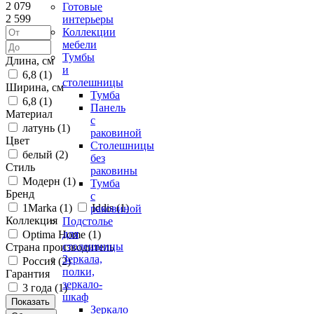
2 079
Готовые
2 599
интерьеры
Коллекции
мебели
Тумбы
Длина, см
и
6,8 (
1
)
столешницы
Ширина, см
Тумба
6,8 (
1
)
Панель
Материал
с
латунь (
1
)
раковиной
Цвет
Столешницы
белый (
2
)
без
Стиль
раковины
Модерн (
1
)
Тумба
Бренд
с
1Marka (
1
)
Iddis (
1
)
раковиной
Коллекция
Подстолье
для
Optima Home (
1
)
столешницы
Страна производитель
Зеркала,
Россия (
2
)
полки,
Гарантия
зеркало-
3 года (
1
)
шкаф
Зеркало