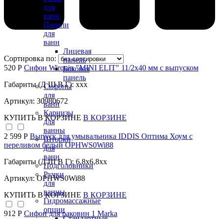
для
ванн
Панели
для
ванн
Лицевая
Сортировка по:
панель
520 Р
Сифон Wirquin "MINI ELIT" 11/2х40 мм с выпуском
Боковая
панель
Габариты (Д Ш В Г): xxx
Сифоны
для
Артикул: 30980672
ванн
Карнизы
КУПИТЬ
В КОРЗИНЕ
В КОРЗИНЕ
для
ванны
2 599 Р
Выпуск для умывальника IDDIS Оптима Хоум с
Шторки
переливом белый OPHWS0Wi88
для
ванн
Габариты (Д Ш В Г): 6,8x6,8xx
Подголовники
Ручки
Артикул: OPHWS0Wi88
для
ванны
КУПИТЬ
В КОРЗИНЕ
В КОРЗИНЕ
Гидромассажные
опции
912 Р
Сифон для раковин 1 Marka
Стандартные