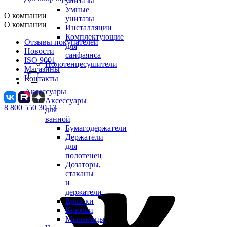
унитазы
Умные
О компании
унитазы
О компании
Инсталляции
Комплектующие
Отзывы покупателей
для
Новости
санфаянса
ISO 9001
Полотенцесушители
Магазины
Контакты
Аксессуары
Аксессуары
8 800 550 30 13
для
ванной
Бумагодержатели
Держатели
для
полотенец
Дозаторы,
стаканы
и
держатели
Ершики
Крючки
Мыльницы