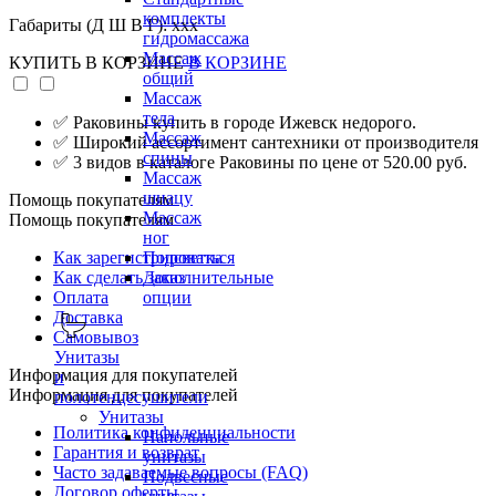
комплекты
Габариты (Д Ш В Г): xxx
гидромассажа
Массаж
КУПИТЬ
В КОРЗИНЕ
В КОРЗИНЕ
общий
Массаж
тела
✅ Раковины купить в городе Ижевск недорого.
Массаж
✅ Широкий ассортимент сантехники от производителя
спины
✅ 3 видов в каталоге Раковины по цене от 520.00 руб.
Массаж
шиацу
Помощь покупателям
Массаж
Помощь покупателям
ног
Как зарегистрироваться
Подсветка
Как сделать заказ
Дополнительные
Оплата
опции
Доставка
Самовывоз
Унитазы
Информация для покупателей
и
Информация для покупателей
полотенцесушители
Унитазы
Политика конфиденциальности
Напольные
Гарантия и возврат
унитазы
Часто задаваемые вопросы (FAQ)
Подвесные
Договор оферты