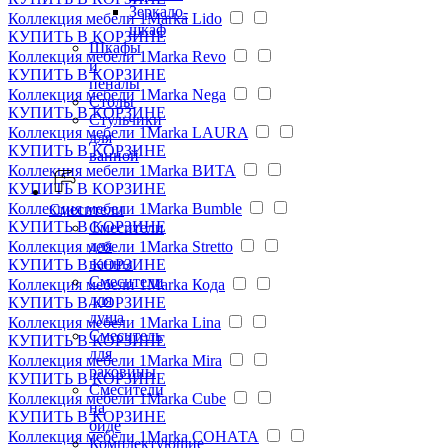
Зеркало-
Коллекция мебели 1Marka Lido
шкаф
КУПИТЬ
В КОРЗИНЕ
Шкафы
Коллекция мебели 1Marka Revo
и
КУПИТЬ
В КОРЗИНЕ
пеналы
Коллекция мебели 1Marka Nega
Столы
КУПИТЬ
В КОРЗИНЕ
Стульчики
Коллекция мебели 1Marka LAURA
для
КУПИТЬ
В КОРЗИНЕ
ванной
Коллекция мебели 1Marka ВИТА
КУПИТЬ
В КОРЗИНЕ
Коллекция мебели 1Marka Bumble
Смесители
КУПИТЬ
В КОРЗИНЕ
Смесители
для
Коллекция мебели 1Marka Stretto
ванны
КУПИТЬ
В КОРЗИНЕ
Смесители
Коллекция мебели 1Marka Кода
для
КУПИТЬ
В КОРЗИНЕ
душа
Коллекция мебели 1Marka Lina
Смеситель
КУПИТЬ
В КОРЗИНЕ
для
Коллекция мебели 1Marka Mira
раковины
КУПИТЬ
В КОРЗИНЕ
Смесители
Коллекция мебели 1Marka Cube
на
КУПИТЬ
В КОРЗИНЕ
биде
Коллекция мебели 1Marka СОНАТА
Комплектующие