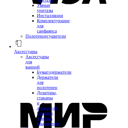
унитазы
Умные
унитазы
Инсталляции
Комплектующие
для
санфаянса
Полотенцесушители
Аксессуары
Аксессуары
для
ванной
Бумагодержатели
Держатели
для
полотенец
Дозаторы,
стаканы
и
держатели
Ершики
Крючки
Мыльницы