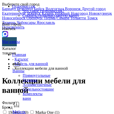
Выберите свой город
Гидромассаж
Барнаул
Белгород
Бийск
Волгоград
Воронеж
Другой город
Что такое гидромассаж?
Екатеринбург
Ижевск
Казань
Нижний Новгород
Новокузнецк
Собрать гидромассажную ванну
Новосибирск
Оренбург
Пермь
Самара
Тольятти
Томск
Тюмень
Чебоксары
Ярославль
Ваш город:
Перезвонить
Ижевск
Магазины
Каталог
товаров
Главная
-
Каталог
-
Мебель для ванной
- Коллекции мебели для ванной
Ванны
Прямоугольные
Коллекции мебели для
Угловые
Асимметричные
ванной
Отдельностоящие
Комплекты
ванн
Фильтр
Бренд
Мебель
1Marka (
20
)
Marka One (
1
)