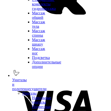
комплекты
гидромассажа
Массаж
общий
Массаж
тела
Массаж
спины
Массаж
шиацу
Массаж
ног
Подсветка
Дополнительные
опции
Унитазы
и
полотенцесушители
Унитазы
Напольные
унитазы
Подвесные