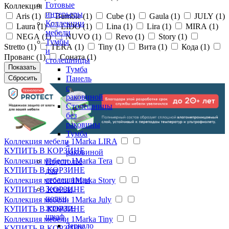
Готовые
Коллекция
интерьеры
Aris (
1
)
Bumble (
1
)
Cube (
1
)
Gaula (
1
)
JULY (
1
)
Коллекции
Laura (
1
)
LIDO (
1
)
Lina (
1
)
Lira (
1
)
MIRA (
1
)
мебели
NEGA (
1
)
NUVO (
1
)
Revo (
1
)
Story (
1
)
Тумбы
Stretto (
1
)
TERA (
1
)
Tiny (
1
)
Вита (
1
)
Кода (
1
)
и
Прованс (
1
)
Соната (
1
)
столешницы
Тумба
Панель
с
раковиной
Столешницы
без
раковины
Тумба
Коллекция мебели 1Marka LIRA
с
КУПИТЬ
В КОРЗИНЕ
раковиной
Коллекция мебели 1Marka Tera
Подстолье
КУПИТЬ
В КОРЗИНЕ
для
столешницы
Коллекция мебели 1Marka Story
Зеркала,
КУПИТЬ
В КОРЗИНЕ
полки,
Коллекция мебели 1Marka July
зеркало-
КУПИТЬ
В КОРЗИНЕ
шкаф
Коллекция мебели 1Marka Tiny
Зеркало
КУПИТЬ
В КОРЗИНЕ