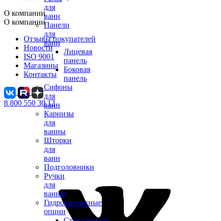
для
О компании
ванн
О компании
Панели
для
Отзывы покупателей
ванн
Новости
Лицевая
ISO 9001
панель
Магазины
Боковая
Контакты
панель
Сифоны
для
8 800 550 30 13
ванн
Карнизы
для
ванны
Шторки
для
ванн
Подголовники
Ручки
для
ванны
Гидромассажные
опции
Стандартные