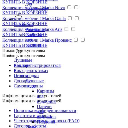
КУПИТЬ
В КОРЗИНЕ
для
Коллекция мебели 1Marka Nuvo
смесителей
КУПИТЬ
В КОРЗИНЕ
Коллекция мебели 1Marka Gaula
КУПИТЬ
В КОРЗИНЕ
Раковины
Коллекция мебели 1Marka Aris
Раковины
КУПИТЬ
В КОРЗИНЕ
Сифоны
для
Коллекция мебели 1Marka Прованс
раковин
КУПИТЬ
В КОРЗИНЕ
Помощь покупателям
Помощь покупателям
Душевые
Как зарегистрироваться
поддоны
Как сделать заказ
и
Оплата
перегородки
Доставка
Душевые
Самовывоз
поддоны
Карнизы
Информация для покупателей
для
Информация для покупателей
поддонов
Панели
Политика конфиденциальности
для
Гарантия и возврат
поддонов
Часто задаваемые вопросы (FAQ)
Поддоны
Договор оферты
Рамы