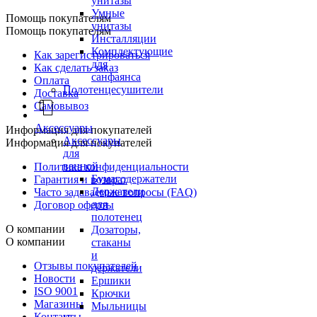
унитазы
Умные
Помощь покупателям
унитазы
Помощь покупателям
Инсталляции
Комплектующие
Как зарегистрироваться
для
Как сделать заказ
санфаянса
Оплата
Полотенцесушители
Доставка
Самовывоз
Аксессуары
Информация для покупателей
Аксессуары
Информация для покупателей
для
ванной
Политика конфиденциальности
Бумагодержатели
Гарантия и возврат
Держатели
Часто задаваемые вопросы (FAQ)
для
Договор оферты
полотенец
О компании
Дозаторы,
О компании
стаканы
и
Отзывы покупателей
держатели
Новости
Ершики
ISO 9001
Крючки
Магазины
Мыльницы
Контакты