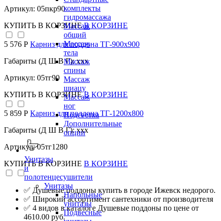
комплекты
Артикул: 05пкр90
гидромассажа
КУПИТЬ
В КОРЗИНЕ
В КОРЗИНЕ
Массаж
общий
Массаж
5 576 Р
Карниз для поддона TГ-900х900
тела
Габариты (Д Ш В Г): xxx
Массаж
спины
Артикул: 05тг90
Массаж
шиацу
КУПИТЬ
В КОРЗИНЕ
В КОРЗИНЕ
Массаж
ног
5 859 Р
Карниз для поддона TГ-1200х800
Подсветка
Дополнительные
Габариты (Д Ш В Г): xxx
опции
Артикул: 05тг1280
Унитазы
КУПИТЬ
В КОРЗИНЕ
В КОРЗИНЕ
и
полотенцесушители
Унитазы
✅ Душевые поддоны купить в городе Ижевск недорого.
Напольные
✅ Широкий ассортимент сантехники от производителя
унитазы
✅ 4 видов в каталоге Душевые поддоны по цене от
Подвесные
4610.00 руб.