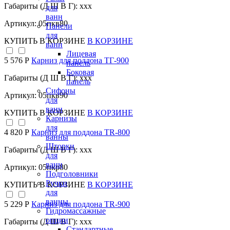
Габариты (Д Ш В Г): xxx
для
ванн
Артикул: 05пкв80
Панели
для
КУПИТЬ
В КОРЗИНЕ
В КОРЗИНЕ
ванн
Лицевая
5 576 Р
Карниз для поддона TГ-900
панель
Боковая
Габариты (Д Ш В Г): xxx
панель
Сифоны
Артикул: 05пкв90
для
ванн
КУПИТЬ
В КОРЗИНЕ
В КОРЗИНЕ
Карнизы
для
4 820 Р
Карниз для поддона TR-800
ванны
Шторки
Габариты (Д Ш В Г): xxx
для
ванн
Артикул: 05пкр80
Подголовники
Ручки
КУПИТЬ
В КОРЗИНЕ
В КОРЗИНЕ
для
ванны
5 229 Р
Карниз для поддона TR-900
Гидромассажные
опции
Габариты (Д Ш В Г): xxx
Стандартные