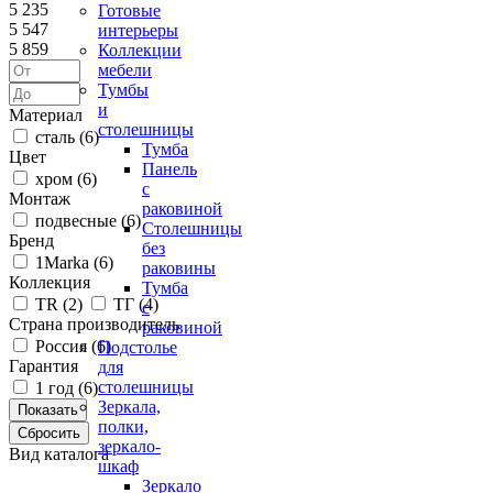
5 235
Готовые
5 547
интерьеры
5 859
Коллекции
мебели
Тумбы
и
Материал
столешницы
сталь (
6
)
Тумба
Цвет
Панель
хром (
6
)
с
Монтаж
раковиной
подвесные (
6
)
Столешницы
Бренд
без
1Marka (
6
)
раковины
Коллекция
Тумба
ТR (
2
)
ТГ (
4
)
с
Страна производитель
раковиной
Россия (
6
)
Подстолье
Гарантия
для
столешницы
1 год (
6
)
Зеркала,
полки,
зеркало-
Вид каталога
шкаф
Зеркало