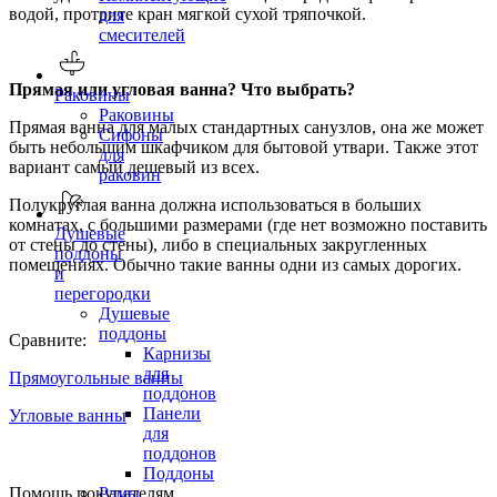
водой, протрите кран мягкой сухой тряпочкой.
для
смесителей
Прямая или угловая ванна? Что выбрать?
Раковины
Раковины
Прямая ванна для малых стандартных санузлов, она же может
Сифоны
быть небольшим шкафчиком для бытовой утвари. Также этот
для
вариант самый дешевый из всех.
раковин
Полукруглая ванна должна использоваться в больших
комнатах, с большими размерами (где нет возможно поставить
Душевые
от стены до стены), либо в специальных закругленных
поддоны
помещениях. Обычно такие ванны одни из самых дорогих.
и
перегородки
Душевые
поддоны
Сравните:
Карнизы
для
Прямоугольные ванны
поддонов
Панели
Угловые ванны
для
поддонов
Поддоны
Помощь покупателям
Рамы