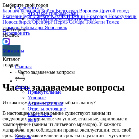
Выберите свой город
Гидромассаж
Барнаул
Белгород
Бийск
Волгоград
Воронеж
Другой город
Что такое гидромассаж?
Екатеринбург
Ижевск
Казань
Нижний Новгород
Новокузнецк
Собрать гидромассажную ванну
Новосибирск
Оренбург
Пермь
Самара
Тольятти
Томск
Тюмень
Чебоксары
Ярославль
Ваш город:
Перезвонить
Ижевск
Магазины
Каталог
товаров
Главная
- Часто задаваемые вопросы
Часто задаваемые вопросы
Ванны
Прямоугольные
Угловые
Из какого материала лучше выбрать ванну?
Асимметричные
Отдельностоящие
В настоящее время на рынке существуют ванны из
Комплекты
следующих материалов: чугунные, стальные, акриловые и
ванн
композитные (ванны из литьевого мрамора). У каждого
материала, при соблюдении правил эксплуатации, есть свой
срок. Самый максимальный срок эксплуатации – чугунные
Мебель