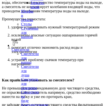
воды, обеспечивая постоянство температуры воды на выходе,
Зеркало-
а смеситель не компенсирует колебания входящей воды, что
шкаф
приводит к колебаниям температуры воды на выходе.
Шкафы
и
Преимущества термостата:
пеналы
Столы
удобно устанавливать нужный температурный режим
Стульчики
для
исключены опасные ситуации ошпаривания горячей
ванной
водой
помогает отлично экономить расход воды и
Смесители
электроэнергии
Смесители
для
устраняет проблему скачков температур при
ванны
нагревании.
Смесители
для
душа
Смеситель
Как правильно ухаживать за смесителем?
для
раковины
Не превышайте рекомендованную дозу чистящего средства,
Смесители
не опрыскивайте смеситель напрямую, средство необходимо
на
нанести на губку и уже ею протирать кран,
биде
не забудьте смыть остатки чистящего средства фильтрованной
Комплектующие