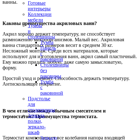
ванны.
Готовые
интерьеры
Коллекции
мебели
Каковы преимущества акриловых ванн?
Тумбы
и
Акрил хорошо держит температуру, не способствует
столешницы
размножению микроорганизмов. Малый вес. Акриловая
Тумба
ванна стандартных размеров весит в среднем 30 кг.
Панель
Несложный монтаж. Среди всех материалов, которые
с
используют для изготовления ванн, акрил самый пластичный.
раковиной
Ему можно придать любую, даже самую замысловатую,
Столешницы
форму.
без
раковины
Простой уход и ремонт. Способность держать температуру.
Тумба
Антискользящее покрытие.
с
раковиной
Подстолье
для
столешницы
В чем отличие между обычным смесителем и
Зеркала,
термостатом? Преимущества термостата.
полки,
зеркало-
шкаф
Термостат компенсирует все колебания напора входящей
Зеркало