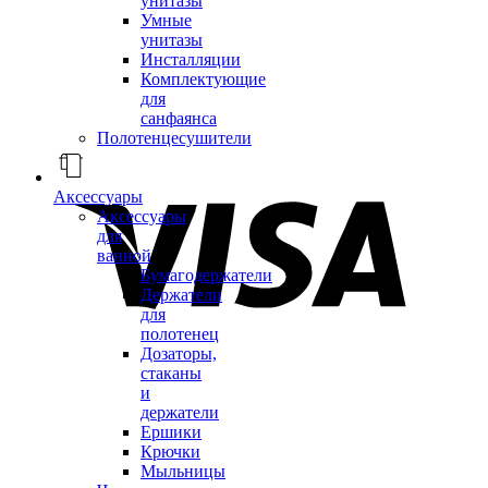
унитазы
Умные
унитазы
Инсталляции
Комплектующие
для
санфаянса
Полотенцесушители
Аксессуары
Аксессуары
для
ванной
Бумагодержатели
Держатели
для
полотенец
Дозаторы,
стаканы
и
держатели
Ершики
Крючки
Мыльницы