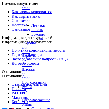
Помощь покупателям
для
ванн
Как зарегистрироваться
Панели
Как сделать заказ
для
Оплата
ванн
Доставка
Лицевая
Самовывоз
панель
Боковая
Информация для покупателей
панель
Информация для покупателей
Сифоны
для
Политика конфиденциальности
ванн
Гарантия и возврат
Карнизы
Часто задаваемые вопросы (FAQ)
для
Договор оферты
ванны
Шторки
О компании
для
О компании
ванн
Подголовники
Отзывы покупателей
Ручки
Новости
для
ISO 9001
ванны
Магазины
Гидромассажные
Контакты
опции
Стандартные