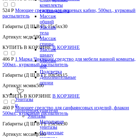
комплекты
524 Р
Моющее средство для душевых кабин, 500мл., курковый
гидромассажа
распылитель
Массаж
общий
Габариты (Д Ш В Г): 15x5xx30
Массаж
тела
Артикул: мсдк500
Массаж
спины
КУПИТЬ
В КОРЗИНЕ
В КОРЗИНЕ
Массаж
шиацу
406 Р
1 Марка Чистящее средство для мебели ванной комнаты,
Массаж
500мл., курковый распылитель
ног
Подсветка
Габариты (Д Ш В Г): 10x5xx15
Дополнительные
опции
Артикул: мсмвк500
КУПИТЬ
В КОРЗИНЕ
В КОРЗИНЕ
Унитазы
и
460 Р
Моющее средство для санфаянсовых изделий, флакон
полотенцесушители
500мл., курковый распылитель
Унитазы
Напольные
Габариты (Д Ш В Г): 15x5xx30
унитазы
Подвесные
Артикул: мссанф500