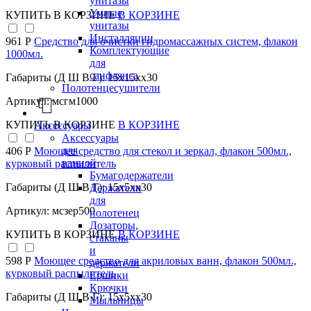
унитазы
Умные
КУПИТЬ
В КОРЗИНЕ
В КОРЗИНЕ
унитазы
Инсталляции
961 Р
Средство для очистки гидромассажных систем, флакон
Комплектующие
1000мл.
для
санфаянса
Габариты (Д Ш В Г): 15x15xx30
Полотенцесушители
Артикул: мсгм1000
КУПИТЬ
В КОРЗИНЕ
В КОРЗИНЕ
Аксессуары
Аксессуары
для
406 Р
Моющее средство для стекол и зеркал, флакон 500мл.,
ванной
курковый распылитель
Бумагодержатели
Габариты (Д Ш В Г): 15x5xx30
Держатели
для
Артикул: мсзер500
полотенец
Дозаторы,
КУПИТЬ
В КОРЗИНЕ
В КОРЗИНЕ
стаканы
и
598 Р
Моющее средство для акриловых ванн, флакон 500мл.,
держатели
курковый распылитель
Ершики
Крючки
Габариты (Д Ш В Г): 15x5xx30
Мыльницы