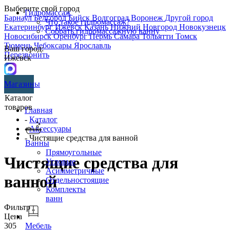
Выберите свой город
Гидромассаж
Барнаул
Белгород
Бийск
Волгоград
Воронеж
Другой город
Что такое гидромассаж?
Екатеринбург
Ижевск
Казань
Нижний Новгород
Новокузнецк
Собрать гидромассажную ванну
Новосибирск
Оренбург
Пермь
Самара
Тольятти
Томск
Тюмень
Чебоксары
Ярославль
Ваш город:
Перезвонить
Ижевск
Магазины
Каталог
товаров
Главная
-
Каталог
-
Аксессуары
- Чистящие средства для ванной
Ванны
Прямоугольные
Чистящие средства для
Угловые
Асимметричные
ванной
Отдельностоящие
Комплекты
ванн
Фильтр
Цена
305
Мебель