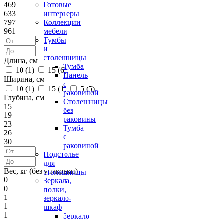
469
Готовые
633
интерьеры
797
Коллекции
961
мебели
Тумбы
и
столешницы
Длина, см
Тумба
10 (
1
)
15 (
6
)
Панель
Ширина, см
с
10 (
1
)
15 (
1
)
5 (
5
)
раковиной
Глубина, см
Столешницы
15
без
19
раковины
23
Тумба
26
с
30
раковиной
Подстолье
для
Вес, кг (без упаковки)
столешницы
0
Зеркала,
0
полки,
1
зеркало-
1
шкаф
1
Зеркало