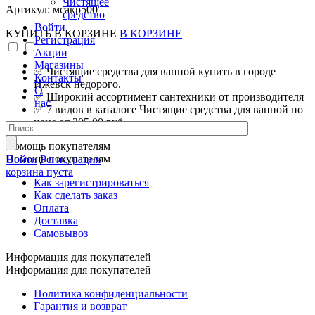
Чистящее
Артикул: мсакр500
средство
Войти
КУПИТЬ
В КОРЗИНЕ
В КОРЗИНЕ
Регистрация
Акции
Магазины
✅ Чистящие средства для ванной купить в городе
Контакты
Ижевск недорого.
О
✅ Широкий ассортимент сантехники от производителя
нас
✅ 7 видов в каталоге Чистящие средства для ванной по
цене от 305.00 руб.
Помощь покупателям
Помощь покупателям
Войти
Регистрация
корзина пуста
Как зарегистрироваться
Как сделать заказ
Оплата
Доставка
Самовывоз
Информация для покупателей
Информация для покупателей
Политика конфиденциальности
Гарантия и возврат