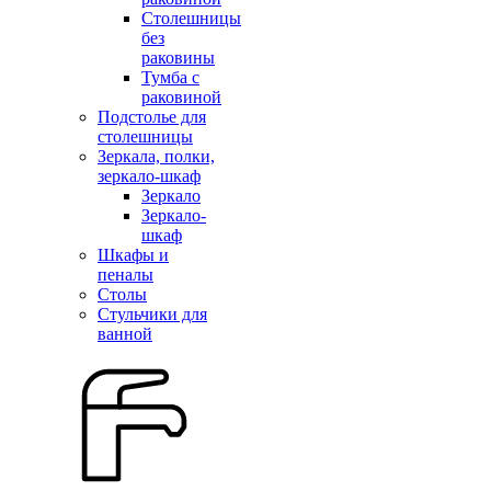
Столешницы
без
раковины
Тумба с
раковиной
Подстолье для
столешницы
Зеркала, полки,
зеркало-шкаф
Зеркало
Зеркало-
шкаф
Шкафы и
пеналы
Столы
Стульчики для
ванной