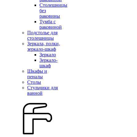
Столешницы
без
раковины
Тумба с
раковиной
Подстолье для
столешницы
Зеркала, полки,
зеркало-шкаф
Зеркало
Зеркало-
шкаф
Шкафы и
пеналы
Столы
Стульчики для
ванной