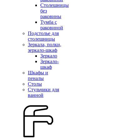
Столешницы
без
раковины
Тумба с
раковиной
Подстолье для
столешницы
Зеркала, полки,
зеркало-шкаф
Зеркало
Зеркало-
шкаф
Шкафы и
пеналы
Столы
Стульчики для
ванной