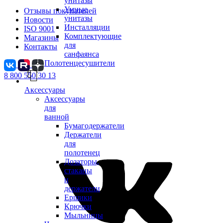
унитазы
Умные
Отзывы покупателей
унитазы
Новости
Инсталляции
ISO 9001
Комплектующие
Магазины
для
Контакты
санфаянса
Полотенцесушители
8 800 550 30 13
Аксессуары
Аксессуары
для
ванной
Бумагодержатели
Держатели
для
полотенец
Дозаторы,
стаканы
и
держатели
Ершики
Крючки
Мыльницы