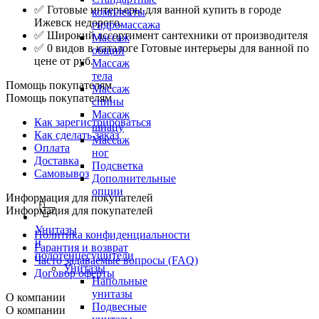
✅ Готовые интерьеры для ванной купить в городе
комплекты
Ижевск недорого.
гидромассажа
✅ Широкий ассортимент сантехники от производителя
Массаж
✅ 0 видов в каталоге Готовые интерьеры для ванной по
общий
цене от руб.
Массаж
тела
Помощь покупателям
Массаж
Помощь покупателям
спины
Массаж
Как зарегистрироваться
шиацу
Как сделать заказ
Массаж
Оплата
ног
Доставка
Подсветка
Самовывоз
Дополнительные
опции
Информация для покупателей
Информация для покупателей
Унитазы
Политика конфиденциальности
и
Гарантия и возврат
полотенцесушители
Часто задаваемые вопросы (FAQ)
Унитазы
Договор оферты
Напольные
унитазы
О компании
Подвесные
О компании