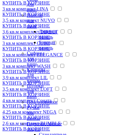
КУПИТЬ
В КОРЗИНЕ
для
3 кв.м комплект LINA
ванн
КУПИТЬ
В КОРЗИНЕ
Панели
3,5 кв.м комплект NUVO
для
КУПИТЬ
В КОРЗИНЕ
ванн
Лицевая
3,6 кв.м комплект DIRECT
панель
КУПИТЬ
В КОРЗИНЕ
Боковая
3 кв.м комплект CUBE
панель
КУПИТЬ
В КОРЗИНЕ
Сифоны
3 кв.м комплект ELEGANCE
для
КУПИТЬ
В КОРЗИНЕ
ванн
3 кв.м комплект WASH
Карнизы
КУПИТЬ
В КОРЗИНЕ
для
3,9 кв.м комплект LIL
ванны
КУПИТЬ
В КОРЗИНЕ
Шторки
3,5 кв.м комплект LOFT
для
КУПИТЬ
В КОРЗИНЕ
ванн
4 кв.м комплект Соната
Подголовники
КУПИТЬ
В КОРЗИНЕ
Ручки
4,25 кв.м комплект NEGA
для
КУПИТЬ
В КОРЗИНЕ
ванны
2,6 кв.м комплект BUMBLE
Гидромассажные
КУПИТЬ
В КОРЗИНЕ
опции
Стандартные