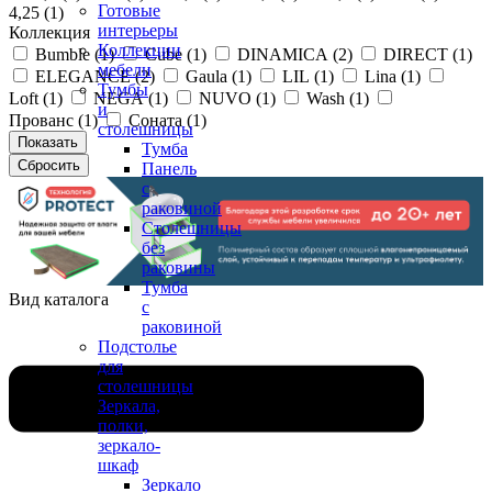
Готовые
4,25 (
1
)
интерьеры
Коллекция
Коллекции
Bumble (
1
)
Cube (
1
)
DINAMICA (
2
)
DIRECT (
1
)
мебели
ELEGANCE (
2
)
Gaula (
1
)
LIL (
1
)
Lina (
1
)
Тумбы
Loft (
1
)
NEGA (
1
)
NUVO (
1
)
Wash (
1
)
и
Прованс (
1
)
Соната (
1
)
столешницы
Тумба
Панель
с
раковиной
Столешницы
без
раковины
Тумба
Вид каталога
с
раковиной
Подстолье
для
столешницы
Зеркала,
полки,
зеркало-
шкаф
Зеркало