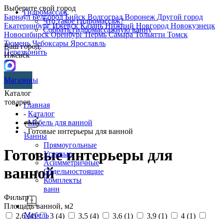
Выберите свой город
Гидромассаж
Барнаул
Белгород
Бийск
Волгоград
Воронеж
Другой город
Что такое гидромассаж?
Екатеринбург
Ижевск
Казань
Нижний Новгород
Новокузнецк
Собрать гидромассажную ванну
Новосибирск
Оренбург
Пермь
Самара
Тольятти
Томск
Тюмень
Чебоксары
Ярославль
Ваш город:
Перезвонить
Ижевск
Магазины
Каталог
товаров
Главная
-
Каталог
-
Мебель для ванной
- Готовые интерьеры для ванной
Ванны
Прямоугольные
Готовые интерьеры для
Угловые
Асимметричные
ванной
Отдельностоящие
Комплекты
ванн
Фильтр
Площадь ванной, м2
Мебель
2,6 (
4
)
3 (
4
)
3,5 (
4
)
3,6 (
1
)
3,9 (
1
)
4 (
1
)