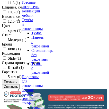
Готовые
11,3 (
1
)
интерьеры
Ширина, см
Коллекции
10,3 (
1
)
мебели
Высота, см
Тумбы
12,5 (
1
)
и
Цвет
столешницы
хром (
1
)
Тумба
Стиль
Панель
Модерн (
1
)
с
Бренд
раковиной
Iddis (
1
)
Столешницы
Коллекция
без
Slide (
1
)
раковины
Страна производитель
Тумба
Китай (
1
)
с
Гарантия
раковиной
5 лет (
1
)
Подстолье
для
столешницы
Зеркала,
полки,
зеркало-
шкаф
Зеркало