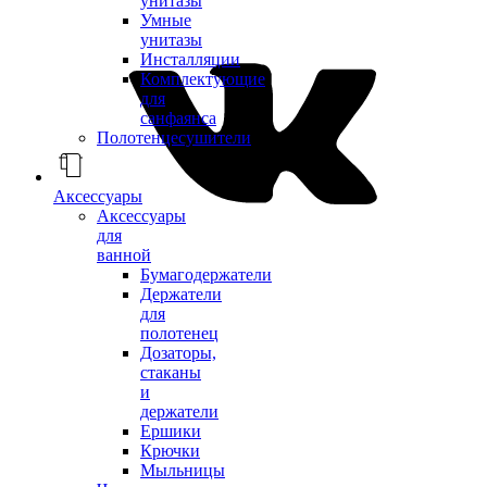
унитазы
Умные
унитазы
Инсталляции
Комплектующие
для
санфаянса
Полотенцесушители
Аксессуары
Аксессуары
для
ванной
Бумагодержатели
Держатели
для
полотенец
Дозаторы,
стаканы
и
держатели
Ершики
Крючки
Мыльницы