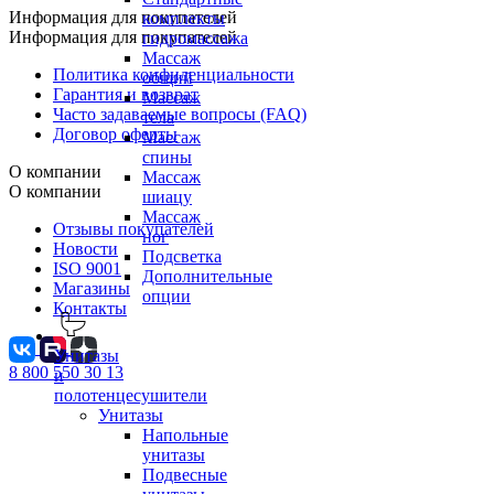
Информация для покупателей
комплекты
Информация для покупателей
гидромассажа
Массаж
Политика конфиденциальности
общий
Гарантия и возврат
Массаж
Часто задаваемые вопросы (FAQ)
тела
Договор оферты
Массаж
спины
О компании
Массаж
О компании
шиацу
Массаж
Отзывы покупателей
ног
Новости
Подсветка
ISO 9001
Дополнительные
Магазины
опции
Контакты
Унитазы
8 800 550 30 13
и
полотенцесушители
Унитазы
Напольные
унитазы
Подвесные