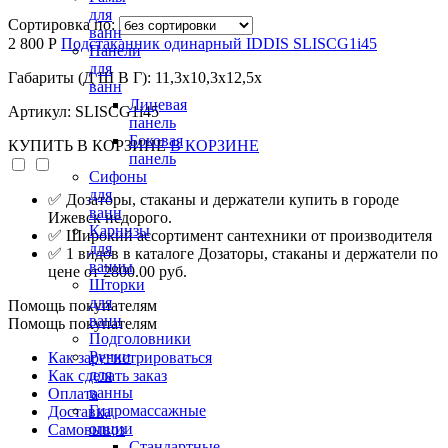
для
Сортировка по:
ванн
2 800 Р
Подстаканник одинарный IDDIS SLISCG1i45
Панели
для
Габариты (Д Ш В Г): 11,3x10,3x12,5x
ванн
Лицевая
Артикул: SLISCG1i45
панель
Боковая
КУПИТЬ
В КОРЗИНЕ
В КОРЗИНЕ
панель
Сифоны
для
✅ Дозаторы, стаканы и держатели купить в городе
ванн
Ижевск недорого.
Карнизы
✅ Широкий ассортимент сантехники от производителя
для
✅ 1 видов в каталоге Дозаторы, стаканы и держатели по
ванны
цене от 2800.00 руб.
Шторки
для
Помощь покупателям
ванн
Помощь покупателям
Подголовники
Ручки
Как зарегистрироваться
для
Как сделать заказ
ванны
Оплата
Гидромассажные
Доставка
опции
Самовывоз
Стандартные