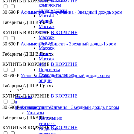
КУПИТЬ
В КОРЗИНЕ
В КОРЗИНЕ
комплекты
гидромассажа
30 690 Р
Асимметрия - Джулианна - Звездный дождь хром
Массаж
общий
Габариты (Д Ш В Г): xxx
Массаж
тела
КУПИТЬ
В КОРЗИНЕ
В КОРЗИНЕ
Массаж
спины
30 690 Р
Асимметрия - Директ - Звездный дождь l хром
Массаж
шиацу
Габариты (Д Ш В Г): xxx
Массаж
КУПИТЬ
В КОРЗИНЕ
В КОРЗИНЕ
ног
Подсветка
Дополнительные
30 690 Р
Угловая - Афродита - Звездный дождь хром
опции
Габариты (Д Ш В Г): xxx
КУПИТЬ
В КОРЗИНЕ
В КОРЗИНЕ
Унитазы
и
полотенцесушители
30 690 Р
Асимметрия - Катания - Звездный дождь-r хром
Унитазы
Габариты (Д Ш В Г): xxx
Напольные
унитазы
КУПИТЬ
В КОРЗИНЕ
В КОРЗИНЕ
Подвесные