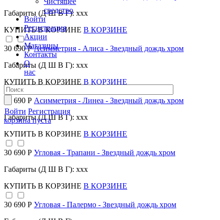
Чистящее
средство
Габариты (Д Ш В Г): xxx
Войти
Регистрация
КУПИТЬ
В КОРЗИНЕ
В КОРЗИНЕ
Акции
Магазины
30 690 Р
Асимметрия - Алиса - Звездный дождь хром
Контакты
О
Габариты (Д Ш В Г): xxx
нас
КУПИТЬ
В КОРЗИНЕ
В КОРЗИНЕ
30 690 Р
Асимметрия - Линеа - Звездный дождь хром
Войти
Регистрация
Габариты (Д Ш В Г): xxx
корзина пуста
КУПИТЬ
В КОРЗИНЕ
В КОРЗИНЕ
30 690 Р
Угловая - Трапани - Звездный дождь хром
Габариты (Д Ш В Г): xxx
КУПИТЬ
В КОРЗИНЕ
В КОРЗИНЕ
30 690 Р
Угловая - Палермо - Звездный дождь хром