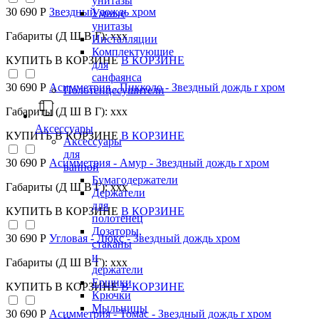
унитазы
30 690 Р
Звездный дождь хром
Умные
унитазы
Габариты (Д Ш В Г): xxx
Инсталляции
Комплектующие
КУПИТЬ
В КОРЗИНЕ
В КОРЗИНЕ
для
санфаянса
30 690 Р
Асимметрия - Пикколо - Звездный дождь r хром
Полотенцесушители
Габариты (Д Ш В Г): xxx
Аксессуары
КУПИТЬ
В КОРЗИНЕ
В КОРЗИНЕ
Аксессуары
для
30 690 Р
Асимметрия - Амур - Звездный дождь r хром
ванной
Бумагодержатели
Габариты (Д Ш В Г): xxx
Держатели
для
КУПИТЬ
В КОРЗИНЕ
В КОРЗИНЕ
полотенец
Дозаторы,
30 690 Р
Угловая - Люкс - Звездный дождь хром
стаканы
и
Габариты (Д Ш В Г): xxx
держатели
Ершики
КУПИТЬ
В КОРЗИНЕ
В КОРЗИНЕ
Крючки
Мыльницы
30 690 Р
Асимметрия - Томас - Звездный дождь r хром