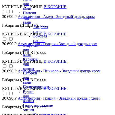
для
КУПИТЬ
В КОРЗИНЕ
В КОРЗИНЕ
ванн
Панели
30 690 Р
Асимметрия - Амур - Звездный дождь хром
для
ванн
Габариты (Д Ш В Г): xxx
Лицевая
панель
КУПИТЬ
В КОРЗИНЕ
В КОРЗИНЕ
Боковая
панель
30 690 Р
Асимметрия - Грация - Звездный дождь хром
Сифоны
для
Габариты (Д Ш В Г): xxx
ванн
Карнизы
КУПИТЬ
В КОРЗИНЕ
В КОРЗИНЕ
для
ванны
30 690 Р
Асимметрия - Пикколо - Звездный дождь хром
Шторки
для
Габариты (Д Ш В Г): xxx
ванн
Подголовники
КУПИТЬ
В КОРЗИНЕ
В КОРЗИНЕ
Ручки
для
30 690 Р
Асимметрия - Грация - Звездный дождь r хром
ванны
Гидромассажные
Габариты (Д Ш В Г): xxx
опции
Стандартные