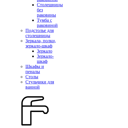
Столешницы
без
раковины
Тумба с
раковиной
Подстолье для
столешницы
Зеркала, полки,
зеркало-шкаф
Зеркало
Зеркало-
шкаф
Шкафы и
пеналы
Столы
Стульчики для
ванной