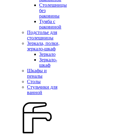
Столешницы
без
раковины
Тумба с
раковиной
Подстолье для
столешницы
Зеркала, полки,
зеркало-шкаф
Зеркало
Зеркало-
шкаф
Шкафы и
пеналы
Столы
Стульчики для
ванной