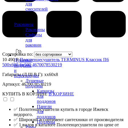
для
смесителей
Раковины
Раковины
Сифоны
для
раковин
Сортировка по:
10 490 Р
Полотенцесушитель TERMINUS Классик П6
Душевые
500х600 бп500 4670078530219
поддоны
и
Габариты (Д Ш В Г): xx60x8
перегородки
Душевые
Артикул: 4670078530219
поддоны
Карнизы
КУПИТЬ
В КОРЗИНЕ
В КОРЗИНЕ
для
поддонов
Панели
✅ Полотенцесушители купить в городе Ижевск
для
недорого.
поддонов
✅ Широкий ассортимент сантехники от производителя
Поддоны
✅ 1 видов в каталоге Полотенцесушители по цене от
Рамы