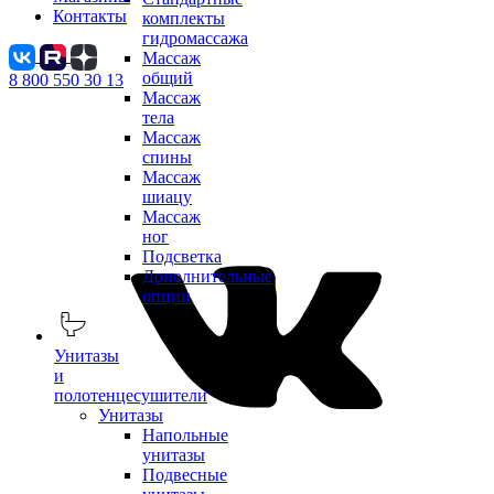
Контакты
комплекты
гидромассажа
Массаж
общий
8 800 550 30 13
Массаж
тела
Массаж
спины
Массаж
шиацу
Массаж
ног
Подсветка
Дополнительные
опции
Унитазы
и
полотенцесушители
Унитазы
Напольные
унитазы
Подвесные