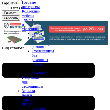
Готовые
Гарантия
интерьеры
10 лет (
1
)
Коллекции
мебели
Тумбы
и
столешницы
Тумба
Панель
с
раковиной
Вид каталога
Столешницы
без
раковины
Тумба
с
раковиной
Подстолье
для
столешницы
Зеркала,
полки,
зеркало-
шкаф
Зеркало