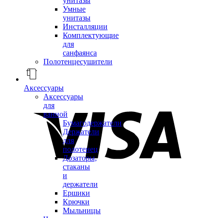
унитазы
Умные
унитазы
Инсталляции
Комплектующие
для
санфаянса
Полотенцесушители
Аксессуары
Аксессуары
для
ванной
Бумагодержатели
Держатели
для
полотенец
Дозаторы,
стаканы
и
держатели
Ершики
Крючки
Мыльницы