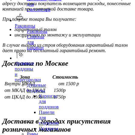
адресу доставки покупатель возмещает расходы, понесенные
для
компанией при повторной доставке товара.
смесителей
При покупке товара Вы получаете:
Раковины
гарантийный талон
Раковины
инструкцию по монтажу и эксплуатации
Сифоны
для
В случае выхода из строя оборудования гарантийный талон
раковин
дает право на бесплатный гарантийный ремонт.
Доставка по Москве
Душевые
поддоны
и
Зона
Стоимость
перегородки
Внутри МКАД
от 1500 р
Душевые
от МКАД до ЦКАД
1500р
поддоны
Карнизы
от ЦКАД до А108
1750р
для
поддонов
Панели
для
Доставка в городах присутствия
поддонов
розничных магазинов
Поддоны
Рамы