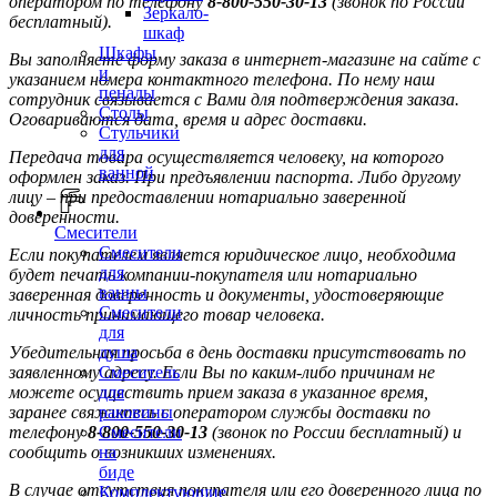
оператором по телефону
8-800-550-30-13
(звонок по России
Зеркало-
бесплатный).
шкаф
Шкафы
Вы заполняете форму заказа в интернет-магазине на сайте с
и
указанием номера контактного телефона. По нему наш
пеналы
сотрудник связывается с Вами для подтверждения заказа.
Столы
Оговариваются дата, время и адрес доставки.
Стульчики
для
Передача товара осуществляется человеку, на которого
ванной
оформлен заказ. При предъявлении паспорта. Либо другому
лицу – при предоставлении нотариально заверенной
доверенности.
Смесители
Смесители
Если покупателем является юридическое лицо, необходима
для
будет печать компании-покупателя или нотариально
ванны
заверенная доверенность и документы, удостоверяющие
Смесители
личность принимающего товар человека.
для
Убедительная просьба в день доставки присутствовать по
душа
заявленному адресу. Если Вы по каким-либо причинам не
Смеситель
можете осуществить прием заказа в указанное время,
для
заранее свяжитесь с оператором службы доставки по
раковины
телефону
8-800-550-30-13
(звонок по России бесплатный) и
Смесители
сообщить о возникших изменениях.
на
биде
В случае отсутствия покупателя или его доверенного лица по
Комплектующие