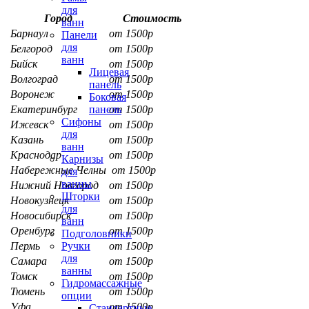
для
Город
Стоимость
ванн
Барнаул
от 1500р
Панели
для
Белгород
от 1500р
ванн
Бийск
от 1500р
Лицевая
Волгоград
от 1500р
панель
Воронеж
от 1500р
Боковая
Екатеринбург
от 1500р
панель
Сифоны
Ижевск
от 1500р
для
Казань
от 1500р
ванн
Краснодар
от 1500р
Карнизы
Набережные Челны
от 1500р
для
ванны
Нижний Новгород
от 1500р
Шторки
Новокузнецк
от 1500р
для
Новосибирск
от 1500р
ванн
Оренбург
от 1500р
Подголовники
Пермь
от 1500р
Ручки
для
Самара
от 1500р
ванны
Томск
от 1500р
Гидромассажные
Тюмень
от 1500р
опции
Уфа
от 1500р
Стандартные