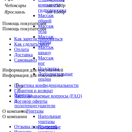
комплекты
Чебоксары
от 1500р
гидромассажа
Ярославль
от 1500р
Массаж
общий
Помощь покупателям
Массаж
Помощь покупателям
тела
Массаж
Как зарегистрироваться
спины
Как сделать заказ
Массаж
Оплата
шиацу
Доставка
Массаж
Самовывоз
ног
Подсветка
Информация для покупателей
Дополнительные
Информация для покупателей
опции
Политика конфиденциальности
Гарантия и возврат
Унитазы
Часто задаваемые вопросы (FAQ)
и
Договор оферты
полотенцесушители
Унитазы
О компании
Напольные
О компании
унитазы
Отзывы покупателей
Подвесные
Новости