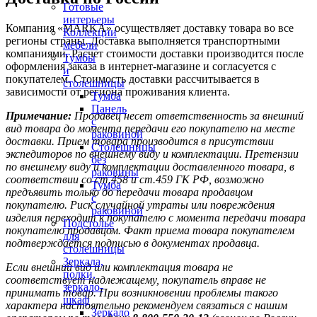
Готовые
интерьеры
Компания «MARKA» осуществляет доставку товара во все
Коллекции
регионы страны. Доставка выполняется транспортными
мебели
компаниями. Расчет стоимости доставки производится после
Тумбы
оформления заказа в интернет-магазине и согласуется с
и
покупателем. Стоимость доставки рассчитывается в
столешницы
зависимости от региона проживания клиента.
Тумба
Панель
Примечание:
Продавец несет ответственность за внешний
с
вид товара до момента передачи его покупателю на месте
раковиной
доставки. Прием товара производится в присутствии
Столешницы
экспедиторов по внешнему виду и комплектации. Претензии
без
по внешнему виду и комплектации доставленного товара, в
раковины
соответствии со ст.458 и ст.459 ГК РФ, возможно
Тумба
предъявить только до передачи товара продавцом
с
покупателю. Риск случайной утраты или повреждения
раковиной
изделия переходит к покупателю с момента передачи товара
Подстолье
покупателю продавцом. Факт приема товара покупателем
для
подтверждается подписью в документах продавца.
столешницы
Зеркала,
Если внешний вид или комплектация товара не
полки,
соответствует надлежащему, покупатель вправе не
зеркало-
принимать товар. При возникновении проблемы такого
шкаф
характера настоятельно рекомендуем связаться с нашим
Зеркало