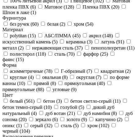
100% литьевой акрил (
3
)
Глянцевое (
102
)
Матовая
пленка ПВХ (
6
)
Матовое (
128
)
Пленка ПВХ (
20
)
Шпон в лаке (
1
)
Фурнитура
без ручек (
60
)
белая (
2
)
хром (
54
)
Материал
polytitan (
15
)
АБС/ПММА (
45
)
акрил (
148
)
искусственный камень (
5
)
керамика (
3
)
латунь (
91
)
металл (
2
)
нержавеющая сталь (
37
)
пенополиуретан (
11
)
полистирол (
118
)
сталь (
70
)
фарфор (
25
)
фаянс (
15
)
Форма
асимметричные (
78
)
Г-образный (
7
)
квадратная (
2
)
круглые (
4
)
овальная (
8
)
округлая (
7
)
по форме
ванны (
10
)
прямой (
8
)
прямоугольная (
40
)
прямоугольные (
88
)
угловые (
9
)
Цвет
белый (
561
)
бетон (
3
)
бетон светло-серый (
11
)
бетон темно-серый (
10
)
голубой (
5
)
дикий дуб
натуральный (
4
)
дуб вотан (
21
)
дуб намибия (
8
)
дуб
сонома (
20
)
зеркало (
6
)
золото (
9
)
капучино (
2
)
оникс (
1
)
серый (
32
)
сталь (
5
)
хром (
102
)
черный (
104
)
Расположение перелива