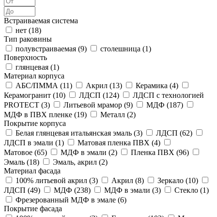
Встраиваемая система
нет (
18
)
Тип раковины
полувстраиваемая (
9
)
столешница (
1
)
Поверхность
глянцевая (
1
)
Материал корпуса
АБС/ПММА (
11
)
Акрил (
13
)
Керамика (
4
)
Керамогранит (
10
)
ЛДСП (
124
)
ЛДСП с технологией
PROTECT (
3
)
Литьевой мрамор (
9
)
МДФ (
187
)
МДФ в ПВХ пленке (
19
)
Металл (
2
)
Покрытие корпуса
Белая глянцевая итальянская эмаль (
3
)
ЛДСП (
62
)
ЛДСП в эмали (
1
)
Матовая пленка ПВХ (
4
)
Матовое (
65
)
МДФ в эмали (
2
)
Пленка ПВХ (
96
)
Эмаль (
18
)
Эмаль, акрил (
2
)
Материал фасада
100% литьевой акрил (
3
)
Акрил (
8
)
Зеркало (
10
)
ЛДСП (
49
)
МДФ (
238
)
МДФ в эмали (
3
)
Стекло (
1
)
Фрезерованный МДФ в эмале (
6
)
Покрытие фасада