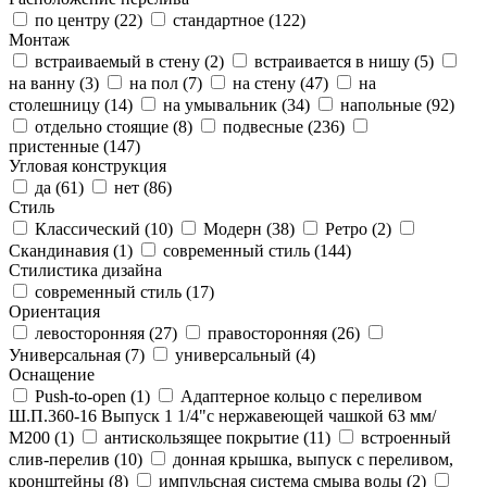
по центру (
22
)
стандартное (
122
)
Монтаж
встраиваемый в стену (
2
)
встраивается в нишу (
5
)
на ванну (
3
)
на пол (
7
)
на стену (
47
)
на
столешницу (
14
)
на умывальник (
34
)
напольные (
92
)
отдельно стоящие (
8
)
подвесные (
236
)
пристенные (
147
)
Угловая конструкция
да (
61
)
нет (
86
)
Стиль
Классический (
10
)
Модерн (
38
)
Ретро (
2
)
Скандинавия (
1
)
современный стиль (
144
)
Стилистика дизайна
современный стиль (
17
)
Ориентация
левосторонняя (
27
)
правосторонняя (
26
)
Универсальная (
7
)
универсальный (
4
)
Оснащение
Push-to-open (
1
)
Адаптерное кольцо с переливом
Ш.П.360-16 Выпуск 1 1/4"с нержавеющей чашкой 63 мм/
М200 (
1
)
антискользящее покрытие (
11
)
встроенный
слив-перелив (
10
)
донная крышка, выпуск с переливом,
кронштейны (
8
)
импульсная система смыва воды (
2
)