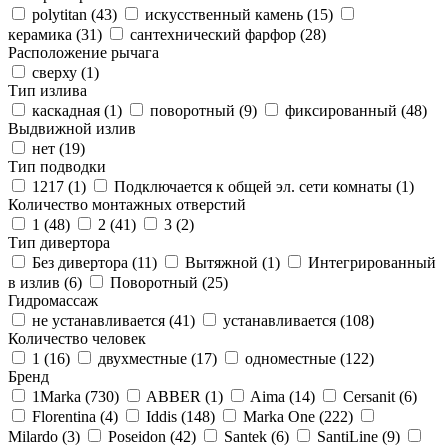
polytitan (
43
)
искусственный камень (
15
)
керамика (
31
)
сантехнический фарфор (
28
)
Расположение рычага
сверху (
1
)
Тип излива
каскадная (
1
)
поворотный (
9
)
фиксированный (
48
)
Выдвижной излив
нет (
19
)
Тип подводки
1217 (
1
)
Подключается к общей эл. сети комнаты (
1
)
Количество монтажных отверстий
1 (
48
)
2 (
41
)
3 (
2
)
Тип дивертора
Без дивертора (
11
)
Вытяжной (
1
)
Интегрированный
в излив (
6
)
Поворотный (
25
)
Гидромассаж
не устанавливается (
41
)
устанавливается (
108
)
Количество человек
1 (
16
)
двухместные (
17
)
одноместные (
122
)
Бренд
1Marka (
730
)
ABBER (
1
)
Aima (
14
)
Cersanit (
6
)
Florentina (
4
)
Iddis (
148
)
Marka One (
222
)
Milardo (
3
)
Poseidon (
42
)
Santek (
6
)
SantiLine (
9
)