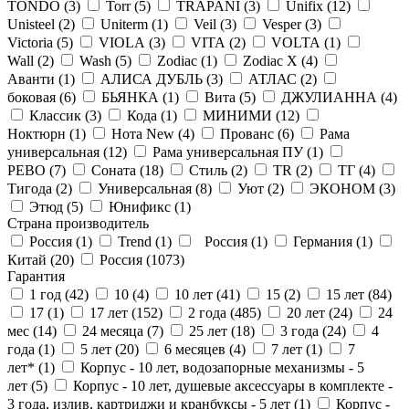
TONDO (
3
)
Torr (
5
)
TRAPANI (
3
)
Unifix (
12
)
Unisteel (
2
)
Uniterm (
1
)
Veil (
3
)
Vesper (
3
)
Victoria (
5
)
VIOLA (
3
)
VITA (
2
)
VOLTA (
1
)
Wall (
2
)
Wash (
5
)
Zodiac (
1
)
Zodiac X (
4
)
Аванти (
1
)
АЛИСА ДУБЛЬ (
3
)
АТЛАС (
2
)
боковая (
6
)
БЬЯНКА (
1
)
Вита (
5
)
ДЖУЛИАННА (
4
)
Классик (
3
)
Кода (
1
)
МИНИМИ (
12
)
Ноктюрн (
1
)
Нота New (
4
)
Прованс (
6
)
Рама
универсальная (
12
)
Рама универсальная ПУ (
1
)
РЕВО (
7
)
Соната (
18
)
Стиль (
2
)
ТR (
2
)
ТГ (
4
)
Тигода (
2
)
Универсальная (
8
)
Уют (
2
)
ЭКОНОМ (
3
)
Этюд (
5
)
Юнификс (
1
)
Страна производитель
Россия (
1
)
Trend (
1
)
Россия (
1
)
Германия (
1
)
Китай (
20
)
Россия (
1073
)
Гарантия
1 год (
42
)
10 (
4
)
10 лет (
41
)
15 (
2
)
15 лет (
84
)
17 (
1
)
17 лет (
152
)
2 года (
485
)
20 лет (
24
)
24
мес (
14
)
24 месяца (
7
)
25 лет (
18
)
3 года (
24
)
4
года (
1
)
5 лет (
20
)
6 месяцев (
4
)
7 лет (
1
)
7
лет* (
1
)
Корпус - 10 лет, водозапорные механизмы - 5
лет (
5
)
Корпус - 10 лет, душевые аксессуары в комплекте -
3 года, излив, картриджи и кранбуксы - 5 лет (
1
)
Корпус -