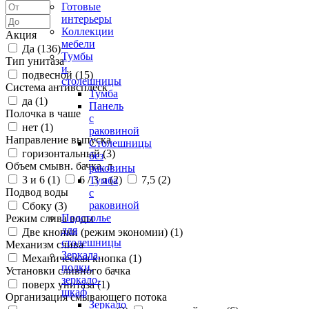
Готовые
интерьеры
Коллекции
Акция
мебели
Да (
136
)
Тумбы
Тип унитаза
и
подвесной (
15
)
столешницы
Система антивсплеск
Тумба
да (
1
)
Панель
Полочка в чаше
с
нет (
1
)
раковиной
Направление выпуска
Столешницы
горизонтальный (
3
)
без
Объем смывн. бачка, л
раковины
3 и 6 (
1
)
6 / 3 л (
2
)
7,5 (
2
)
Тумба
Подвод воды
с
раковиной
Сбоку (
3
)
Подстолье
Режим слива воды
для
Две кнопки (режим экономии) (
1
)
столешницы
Механизм слива
Зеркала,
Механическая кнопка (
1
)
полки,
Установки сливного бачка
зеркало-
поверх унитаза (
1
)
шкаф
Организация смывающего потока
Зеркало