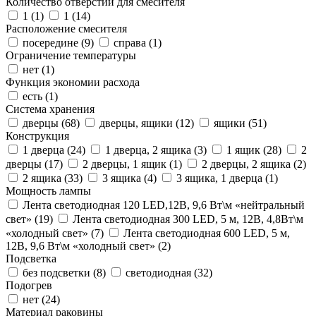
Количество отверстий для смесителя
1 (
1
)
1 (
14
)
Расположение смесителя
посередине (
9
)
справа (
1
)
Ограничение температуры
нет (
1
)
Функция экономии расхода
есть (
1
)
Система хранения
дверцы (
68
)
дверцы, ящики (
12
)
ящики (
51
)
Конструкция
1 дверца (
24
)
1 дверца, 2 ящика (
3
)
1 ящик (
28
)
2
дверцы (
17
)
2 дверцы, 1 ящик (
1
)
2 дверцы, 2 ящика (
2
)
2 ящика (
33
)
3 ящика (
4
)
3 ящика, 1 дверца (
1
)
Мощность лампы
Лента светодиодная 120 LED,12В, 9,6 Вт\м «нейтральный
свет» (
19
)
Лента светодиодная 300 LED, 5 м, 12В, 4,8Вт\м
«холодный свет» (
7
)
Лента светодиодная 600 LED, 5 м,
12В, 9,6 Вт\м «холодный свет» (
2
)
Подсветка
без подсветки (
8
)
светодиодная (
32
)
Подогрев
нет (
24
)
Материал раковины