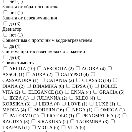
нет (
1
)
Защита от обратного потока
нет (
1
)
Защита от перекручивания
да (
3
)
Девиатор
нет (
1
)
Совместима с проточным водонагревателем
да (
4
)
Система против известковых отложений
да (
3
)
Совместимость
AELITA (
10
)
AFRODITA (
2
)
AGORA (
4
)
ASSOL (
1
)
AURA (
2
)
CALYPSO (
4
)
CASSANDRA (
1
)
CATANIA (
2
)
CLASSIC (
14
)
DIANA (
2
)
DINAMIKA (
6
)
DIPSA (
4
)
DOLCE
VITA (
2
)
ELEGANCE (
16
)
ENNA (
4
)
GRACIA (
5
)
IBIZA (
1
)
JULIANNA (
2
)
KLEO (
4
)
KORSIKA (
3
)
LIBRA (
4
)
LOVE (
1
)
LUXE (
1
)
MEDEA (
4
)
MODERN (
16
)
NEGA (
1
)
OMEGA (
1
)
PALERMO (
1
)
PICCOLO (
1
)
PRAGMATIKA (
2
)
RAGUZA (
8
)
SIRAKUSA (
2
)
TAORMINA (
3
)
TRAPANI (
1
)
VIOLA (
6
)
VITA (
6
)