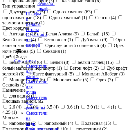
воронка-водоворот (
3
)
каскадный слив (
6
)
Зеркало-
Тип управления
шкаф
Двухзахватное (
5
)
Однозахватное (
63
)
Шкафы
однозахватные (
18
)
Однозахватный (
1
)
Сенсор (
4
)
и
термостатические (
1
)
пеналы
Цвет корпуса
Столы
Антрацит (
18
)
Белая Аляска (
9
)
Белый (
15
)
Стульчики
Белый глянец (
4
)
Бетон лофт (
1
)
Дуб ватан (
9
)
Орех
для
ванной
каньон коньяк (
5
)
Орех лучистый солнечный (
4
)
Орех
ноче тортона (
5
)
Секвойя (
1
)
Цвет фасада
Смесители
Белая Аляска (
6
)
Белый (
8
)
Белый глянец (
15
)
Смесители
белый матовый перламутр (
1
)
Бетон лофт (
2
)
Дуб крафт
для
золотой (
6
)
Латте фактурный (
5
)
Монолит Айсберг (
3
)
ванны
Монолит Дарк (
6
)
Монолит найт (
5
)
Орех (
3
)
Смесители
Секвойя (
2
)
для
Назначение
душа
для ванны (
1
)
Смеситель
Площадь ванной, м2
для
2,6 (
4
)
3 (
4
)
3,5 (
4
)
3,6 (
1
)
3,9 (
1
)
4 (
1
)
раковины
4,25 (
1
)
Смесители
Монтаж
на
напольная (
6
)
напольный (
4
)
Подвесная (
15
)
биде
Комплектующие
Подвесное (
1
)
подвесной (
10
)
пристенный (
2
)