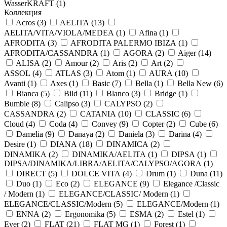
WasserKRAFT (
1
)
Коллекция
Acros (
3
)
AELITA (
13
)
AELITA/VITA/VIOLA/MEDEA (
1
)
Afina (
1
)
AFRODITA (
3
)
AFRODITA PALERMO IBIZA (
1
)
AFRODITA/CASSANDRA (
1
)
AGORA (
2
)
Aiger (
14
)
ALISA (
2
)
Amour (
2
)
Aris (
2
)
Art (
2
)
ASSOL (
4
)
ATLAS (
3
)
Atom (
1
)
AURA (
10
)
Avanti (
1
)
Axes (
1
)
Basic (
7
)
Bella (
1
)
Bella New (
6
)
Bianca (
5
)
Bild (
11
)
Blanco (
3
)
Bridge (
1
)
Bumble (
8
)
Calipso (
3
)
CALYPSO (
2
)
CASSANDRA (
2
)
CATANIA (
10
)
CLASSIC (
6
)
Cloud (
4
)
Coda (
4
)
Convey (
9
)
Copter (
2
)
Cube (
6
)
Damelia (
9
)
Danaya (
2
)
Daniela (
3
)
Darina (
4
)
Desire (
1
)
DIANA (
18
)
DINAMICA (
2
)
DINAMIKA (
2
)
DINAMIKA/AELITA (
1
)
DIPSA (
1
)
DIPSA/DINAMIKA/LIBRA/AELITA/CALYPSO/AGORA (
1
)
DIRECT (
5
)
DOLCE VITA (
4
)
Drum (
1
)
Duna (
11
)
Duo (
1
)
Eco (
2
)
ELEGANCE (
9
)
Elegance /Classic
/ Modern (
1
)
ELEGANCE/CLASSIC/ Modern (
1
)
ELEGANCE/CLASSIC/Modern (
5
)
ELEGANCE/Modern (
1
)
ENNA (
2
)
Ergonomika (
5
)
ESMA (
2
)
Estel (
1
)
Ever (
2
)
FLAT (
21
)
FLAT MG (
1
)
Forest (
1
)