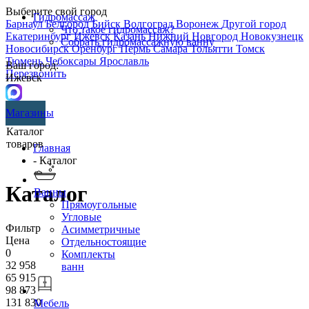
Выберите свой город
Гидромассаж
Барнаул
Белгород
Бийск
Волгоград
Воронеж
Другой город
Что такое гидромассаж?
Екатеринбург
Ижевск
Казань
Нижний Новгород
Новокузнецк
Собрать гидромассажную ванну
Новосибирск
Оренбург
Пермь
Самара
Тольятти
Томск
Тюмень
Чебоксары
Ярославль
Ваш город:
Перезвонить
Ижевск
Магазины
Каталог
товаров
Главная
- Каталог
Каталог
Ванны
Прямоугольные
Угловые
Фильтр
Асимметричные
Цена
Отдельностоящие
0
Комплекты
32 958
ванн
65 915
98 873
131 830
Мебель