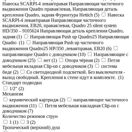
Навеска SCARPI-4 левая/правая Направляющая частичного
выдвижения Quadro правая/левая, Направляющая деталь
крепления Quadro, задняя Фурнитура Hettich (
5
)
Навеска
SCARPI-4 левая/правая Направляющая частичного
выдвижения, ЕВ20, правая/левая, Quadro 25 silent system
HD/350 – 9105624 Направляющая деталь крепления Quadro,
задняя (
1
)
Направляющая Push up Quadro25 Направляющая
Quadro (
1
)
Направляющая Push up частичного
выдвижения Quadro25 НР/350 ,левая/правая, ЕВ20 (
6
)
направляющие Quadro с доводчиком (
10
)
Направляющие с
доводчиком (
25
)
нет (
1
)
Опора чёрная (
2
)
Петля
мебельная вкладная Clip-on с доводчиком (
3
)
система
биде (
2
)
Со светодиодной подсветкой. Без выключателя -
выход свободный. Крепления к стене идут в комплекте. (
1
)
Стандарт подводки
1/2" (
2
)
Механизм
керамический картридж (
2
)
направляющие частичного
выдвижения (
11
)
Петля мебельная накладная Clip-on с
доводчиком (
7
)
Количество режимов струи
1 (
1
)
3 (
2
)
Тропический (верхний) душ