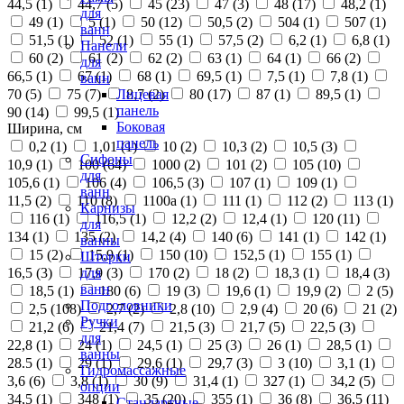
44,5 (
1
)
44,7 (
5
)
45 (
23
)
47 (
3
)
48 (
17
)
48,2 (
1
)
для
49 (
1
)
5 (
1
)
50 (
12
)
50,5 (
2
)
504 (
1
)
507 (
1
)
ванн
51,5 (
1
)
52 (
1
)
55 (
1
)
57,5 (
2
)
6,2 (
1
)
6,8 (
1
)
Панели
60 (
2
)
61 (
2
)
62 (
2
)
63 (
1
)
64 (
1
)
66 (
2
)
для
66,5 (
1
)
67 (
1
)
68 (
1
)
69,5 (
1
)
7,5 (
1
)
7,8 (
1
)
ванн
70 (
5
)
75 (
7
)
8,7 (
2
)
80 (
17
)
87 (
1
)
89,5 (
1
)
Лицевая
панель
90 (
14
)
99,5 (
1
)
Боковая
Ширина, см
панель
0,2 (
1
)
1,01 (
1
)
10 (
2
)
10,3 (
2
)
10,5 (
3
)
Сифоны
10,9 (
1
)
100 (
64
)
1000 (
2
)
101 (
2
)
105 (
10
)
для
105,6 (
1
)
106 (
4
)
106,5 (
3
)
107 (
1
)
109 (
1
)
ванн
11,5 (
2
)
110 (
8
)
1100а (
1
)
111 (
1
)
112 (
2
)
113 (
1
)
Карнизы
116 (
1
)
116,5 (
1
)
12,2 (
2
)
12,4 (
1
)
120 (
11
)
для
134 (
1
)
135 (
2
)
14,2 (
4
)
140 (
6
)
141 (
1
)
142 (
1
)
ванны
15 (
2
)
15,9 (
1
)
150 (
10
)
152,5 (
1
)
155 (
1
)
Шторки
16,5 (
3
)
17,9 (
3
)
170 (
2
)
18 (
2
)
18,3 (
1
)
18,4 (
3
)
для
ванн
18,5 (
1
)
180 (
6
)
19 (
3
)
19,6 (
1
)
19,9 (
2
)
2 (
5
)
Подголовники
2,5 (
108
)
2,7 (
2
)
2,8 (
10
)
2,9 (
4
)
20 (
6
)
21 (
2
)
Ручки
21,2 (
6
)
21,4 (
7
)
21,5 (
3
)
21,7 (
5
)
22,5 (
3
)
для
22,8 (
1
)
24 (
1
)
24,5 (
1
)
25 (
3
)
26 (
1
)
28,5 (
1
)
ванны
28.5 (
1
)
29 (
1
)
29,6 (
1
)
29,7 (
3
)
3 (
10
)
3,1 (
1
)
Гидромассажные
3,6 (
6
)
3,8 (
1
)
30 (
9
)
31,4 (
1
)
327 (
1
)
34,2 (
5
)
опции
34,5 (
1
)
348 (
1
)
35 (
20
)
355 (
1
)
36 (
8
)
36,5 (
11
)
Стандартные