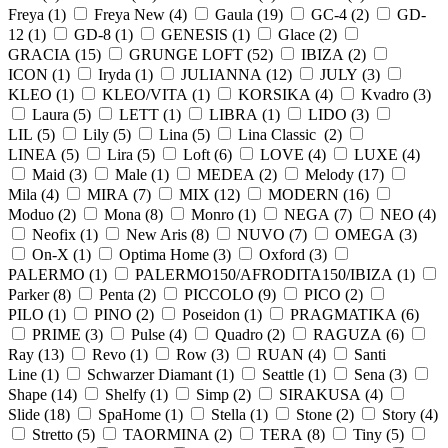
Freya (
1
)
Freya New (
4
)
Gaula (
19
)
GC-4 (
2
)
GD-
12 (
1
)
GD-8 (
1
)
GENESIS (
1
)
Glace (
2
)
GRACIA (
15
)
GRUNGE LOFT (
52
)
IBIZA (
2
)
ICON (
1
)
Iryda (
1
)
JULIANNA (
12
)
JULY (
3
)
KLEO (
1
)
KLEO/VITA (
1
)
KORSIKA (
4
)
Kvadro (
3
)
Laura (
5
)
LETT (
1
)
LIBRA (
1
)
LIDO (
3
)
LIL (
5
)
Lily (
5
)
Lina (
5
)
Lina Classic (
2
)
LINEA (
5
)
Lira (
5
)
Loft (
6
)
LOVE (
4
)
LUXE (
4
)
Maid (
3
)
Male (
1
)
MEDEA (
2
)
Melody (
17
)
Mila (
4
)
MIRA (
7
)
MIX (
12
)
MODERN (
16
)
Moduo (
2
)
Mona (
8
)
Monro (
1
)
NEGA (
7
)
NEO (
4
)
Neofix (
1
)
New Aris (
8
)
NUVO (
7
)
OMEGA (
3
)
On-X (
1
)
Optima Home (
3
)
Oxford (
3
)
PALERMO (
1
)
PALERMO150/AFRODITA150/IBIZA (
1
)
Parker (
8
)
Penta (
2
)
PICCOLO (
9
)
PICO (
2
)
PILO (
1
)
PINO (
2
)
Poseidon (
1
)
PRAGMATIKA (
6
)
PRIME (
3
)
Pulse (
4
)
Quadro (
2
)
RAGUZA (
6
)
Ray (
13
)
Revo (
1
)
Row (
3
)
RUAN (
4
)
Santi
Line (
1
)
Schwarzer Diamant (
1
)
Seattle (
1
)
Sena (
3
)
Shape (
14
)
Shelfy (
1
)
Simp (
2
)
SIRAKUSA (
4
)
Slide (
18
)
SpaHome (
1
)
Stella (
1
)
Stone (
2
)
Story (
4
)
Stretto (
5
)
TAORMINA (
2
)
TERA (
8
)
Tiny (
5
)