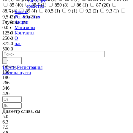
Чистящее
85 (
40
)
85,5 (
1
)
850 (
8
)
86 (
1
)
87 (
20
)
средство
88,7 (
4
)
89 (
4
)
89,5 (
1
)
9 (
1
)
9,2 (
2
)
9,3 (
1
)
Войти
Регистрация
9,5 (
2
)
90 (
21
)
Акции
Глубина, см
Магазины
0.0
Контакты
125.0
О
250.0
нас
375.0
500.0
Объем, л
Войти
Регистрация
106
корзина пуста
186
266
346
426
Диаметр слива, см
5.0
6.3
7.5
8.8