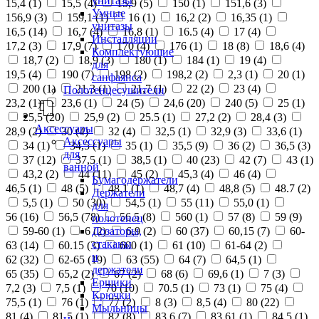
унитазы
15,4 (
1
)
15,5 (
4
)
15,9 (
5
)
150 (
1
)
151,6 (
3
)
Умные
156,9 (
3
)
159,1 (
1
)
16 (
1
)
16,2 (
2
)
16,35 (
1
)
унитазы
16,5 (
14
)
16,7 (
4
)
16,8 (
1
)
16.5 (
4
)
17 (
4
)
Инсталляции
17,2 (
3
)
17,9 (
7
)
170 (
4
)
176 (
1
)
18 (
8
)
18,6 (
4
)
Комплектующие
18,7 (
2
)
18,9 (
3
)
180 (
1
)
184 (
1
)
19 (
4
)
для
19,5 (
4
)
190 (
7
)
198 (
2
)
198,2 (
2
)
2,3 (
1
)
20 (
1
)
санфаянса
200 (
1
)
21,3 (
1
)
21,7 (
1
)
22 (
2
)
23 (
4
)
Полотенцесушители
23,2 (
1
)
23,6 (
1
)
24 (
5
)
24,6 (
20
)
240 (
5
)
25 (
1
)
25,5 (
20
)
25,9 (
2
)
25.5 (
1
)
27,2 (
2
)
28,4 (
3
)
Аксессуары
28,9 (
2
)
30 (
4
)
32 (
4
)
32,5 (
1
)
32,9 (
3
)
33,6 (
1
)
Аксессуары
34 (
1
)
34,5 (
1
)
35 (
1
)
35,5 (
9
)
36 (
2
)
36,5 (
3
)
для
37 (
12
)
37,5 (
1
)
38,5 (
1
)
40 (
23
)
42 (
7
)
43 (
1
)
ванной
43,2 (
2
)
44 (
11
)
45 (
2
)
45,3 (
4
)
46 (
4
)
Бумагодержатели
46,5 (
1
)
48 (
5
)
48,1 (
1
)
48,7 (
4
)
48,8 (
5
)
48.7 (
2
)
Держатели
5,5 (
1
)
50 (
30
)
54,5 (
1
)
55 (
11
)
55,0 (
1
)
для
56 (
16
)
56,5 (
78
)
56.5 (
8
)
560 (
1
)
57 (
8
)
59 (
9
)
полотенец
Дозаторы,
59-60 (
1
)
6 (
2
)
6,9 (
2
)
60 (
37
)
60,15 (
7
)
60-
стаканы
63 (
14
)
60.15 (
3
)
600 (
1
)
61 (
10
)
61-64 (
2
)
и
62 (
32
)
62-65 (
19
)
63 (
55
)
64 (
7
)
64,5 (
1
)
держатели
65 (
35
)
65,2 (
2
)
67 (
2
)
68 (
6
)
69,6 (
1
)
7 (
3
)
Ершики
7,2 (
3
)
7,5 (
1
)
70 (
10
)
70.5 (
1
)
73 (
1
)
75 (
4
)
Крючки
75,5 (
1
)
76 (
1
)
77 (
2
)
8 (
3
)
8,5 (
4
)
80 (
22
)
Мыльницы
81 (
4
)
81,5 (
1
)
82 (
8
)
83,6 (
7
)
83,61 (
1
)
84,5 (
1
)