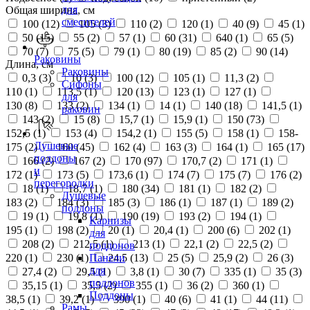
для
Общая ширина, см
смесителей
100 (
12
)
105 (
3
)
110 (
2
)
120 (
1
)
40 (
9
)
45 (
1
)
50 (
15
)
55 (
2
)
57 (
1
)
60 (
31
)
640 (
1
)
65 (
5
)
70 (
7
)
75 (
5
)
79 (
1
)
80 (
19
)
85 (
2
)
90 (
14
)
Раковины
Длина, см
Раковины
0,3 (
3
)
10 (
3
)
100 (
12
)
105 (
1
)
11,3 (
2
)
Сифоны
110 (
1
)
113,5 (
1
)
120 (
13
)
123 (
1
)
127 (
1
)
для
130 (
8
)
133 (
2
)
134 (
1
)
14 (
1
)
140 (
18
)
141,5 (
1
)
раковин
143 (
2
)
15 (
8
)
15,7 (
1
)
15,9 (
1
)
150 (
73
)
152,5 (
1
)
153 (
4
)
154,2 (
1
)
155 (
5
)
158 (
1
)
158-
Душевые
175 (
2
)
160 (
45
)
162 (
4
)
163 (
3
)
164 (
1
)
165 (
17
)
поддоны
166 (
2
)
167 (
2
)
170 (
97
)
170,7 (
2
)
171 (
1
)
и
172 (
1
)
173 (
5
)
173,6 (
1
)
174 (
7
)
175 (
7
)
176 (
2
)
перегородки
18 (
1
)
18,7 (
1
)
180 (
34
)
181 (
1
)
182 (
2
)
Душевые
183 (
2
)
184 (
3
)
185 (
3
)
186 (
1
)
187 (
1
)
189 (
2
)
поддоны
19 (
1
)
19,8 (
1
)
190 (
19
)
193 (
2
)
194 (
1
)
Карнизы
195 (
1
)
198 (
2
)
20 (
1
)
20,4 (
1
)
200 (
6
)
202 (
1
)
для
208 (
2
)
212,5 (
1
)
213 (
1
)
22,1 (
2
)
22,5 (
2
)
поддонов
220 (
1
)
230 (
1
)
24,5 (
13
)
25 (
5
)
25,9 (
2
)
26 (
3
)
Панели
для
27,4 (
2
)
29,5 (
1
)
3,8 (
1
)
30 (
7
)
335 (
1
)
35 (
3
)
поддонов
35,15 (
1
)
35,5 (
2
)
355 (
1
)
36 (
2
)
360 (
1
)
Поддоны
38,5 (
1
)
39,2 (
1
)
390 (
1
)
40 (
6
)
41 (
1
)
44 (
11
)
Рамы