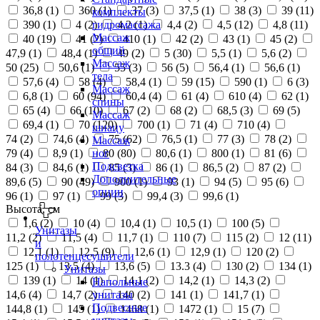
36,8 (
1
)
360 (
1
)
37 (
3
)
37,5 (
1
)
38 (
3
)
39 (
11
)
комплекты
390 (
1
)
4 (
2
)
4,2 (
1
)
4,4 (
2
)
4,5 (
12
)
4,8 (
11
)
гидромассажа
Массаж
40 (
19
)
41 (
2
)
410 (
1
)
42 (
2
)
43 (
1
)
45 (
2
)
общий
47,9 (
1
)
48,4 (
1
)
49 (
2
)
5 (
30
)
5,5 (
1
)
5,6 (
2
)
Массаж
50 (
25
)
50,6 (
1
)
55 (
3
)
56 (
5
)
56,4 (
1
)
56,6 (
1
)
тела
57,6 (
4
)
58 (
4
)
58,4 (
1
)
59 (
15
)
590 (
1
)
6 (
3
)
Массаж
6,8 (
1
)
60 (
94
)
60,4 (
4
)
61 (
4
)
610 (
4
)
62 (
1
)
спины
65 (
4
)
66 (
10
)
67 (
2
)
68 (
2
)
68,5 (
3
)
69 (
5
)
Массаж
69,4 (
1
)
70 (
120
)
700 (
1
)
71 (
4
)
710 (
4
)
шиацу
74 (
2
)
74,6 (
4
)
75 (
62
)
76,5 (
1
)
77 (
3
)
78 (
2
)
Массаж
79 (
4
)
8,9 (
1
)
80 (
80
)
80,6 (
1
)
800 (
1
)
81 (
6
)
ног
Подсветка
84 (
3
)
84,6 (
1
)
85 (
3
)
86 (
1
)
86,5 (
2
)
87 (
2
)
Дополнительные
89,6 (
5
)
90 (
49
)
900 (
1
)
93 (
1
)
94 (
5
)
95 (
6
)
опции
96 (
1
)
97 (
1
)
99 (
3
)
99,4 (
3
)
99,6 (
1
)
Высота, см
1,6 (
2
)
10 (
4
)
10,4 (
1
)
10,5 (
1
)
100 (
5
)
Унитазы
11,2 (
2
)
11,5 (
4
)
11,7 (
1
)
110 (
7
)
115 (
2
)
12 (
11
)
и
12,1 (
1
)
12,5 (
9
)
12,6 (
1
)
12,9 (
1
)
120 (
2
)
полотенцесушители
125 (
1
)
13,5 (
4
)
13,6 (
5
)
13.3 (
4
)
130 (
2
)
134 (
1
)
Унитазы
139 (
1
)
14 (
1
)
14,1 (
2
)
14,2 (
1
)
14,3 (
2
)
Напольные
14,6 (
4
)
14,7 (
2
)
140 (
2
)
141 (
1
)
141,7 (
1
)
унитазы
Подвесные
144,8 (
1
)
145 (
1
)
1468 (
1
)
1472 (
1
)
15 (
7
)