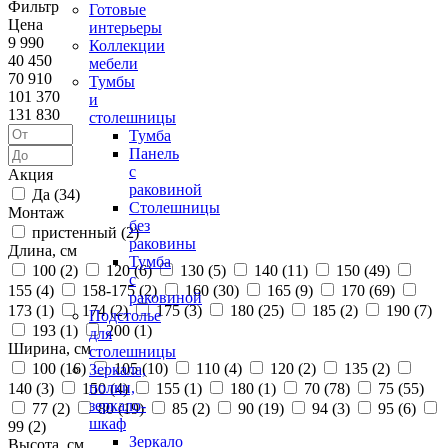
Фильтр
Готовые
Цена
интерьеры
9 990
Коллекции
40 450
мебели
70 910
Тумбы
101 370
и
131 830
столешницы
Тумба
Панель
с
Акция
раковиной
Да (
34
)
Столешницы
Монтаж
без
пристенный (
2
)
раковины
Длина, см
Тумба
100 (
2
)
120 (
6
)
130 (
5
)
140 (
11
)
150 (
49
)
с
155 (
4
)
158-175 (
2
)
160 (
30
)
165 (
9
)
170 (
69
)
раковиной
173 (
1
)
174 (
2
)
175 (
3
)
180 (
25
)
185 (
2
)
190 (
7
)
Подстолье
193 (
1
)
200 (
1
)
для
Ширина, см
столешницы
100 (
16
)
105 (
10
)
110 (
4
)
120 (
2
)
135 (
2
)
Зеркала,
полки,
140 (
3
)
150 (
4
)
155 (
1
)
180 (
1
)
70 (
78
)
75 (
55
)
зеркало-
77 (
2
)
80 (
19
)
85 (
2
)
90 (
19
)
94 (
3
)
95 (
6
)
шкаф
99 (
2
)
Зеркало
Высота, см