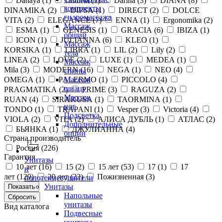
Danaya (
1
)
Daniela (
1
)
Darina (
3
)
DIANA (
8
)
комплекты
DINAMIKA (
2
)
DIPSA (
1
)
DIRECT (
2
)
DOLCE
гидромассажа
VITA (
2
)
ELEGANCE (
7
)
ENNA (
1
)
Ergonomika (
2
)
Массаж
ESMA (
1
)
GENESIS (
1
)
GRACIA (
6
)
IBIZA (
1
)
общий
ICON (
1
)
JULIANNA (
6
)
KLEO (
1
)
Массаж
KORSIKA (
1
)
LIBRA (
1
)
LIL (
2
)
Lily (
2
)
тела
LINEA (
2
)
LOVE (
2
)
LUXE (
1
)
MEDEA (
1
)
Массаж
Mila (
3
)
MODERN (
16
)
NEGA (
1
)
NEO (
4
)
спины
OMEGA (
1
)
PALERMO (
1
)
PICCOLO (
4
)
Массаж
шиацу
PRAGMATIKA (
2
)
PRIME (
3
)
RAGUZA (
2
)
Массаж
RUAN (
4
)
SIRAKUSA (
1
)
TAORMINA (
1
)
ног
TONDO (
1
)
TRAPANI (
1
)
Vesper (
3
)
Victoria (
4
)
Подсветка
VIOLA (
2
)
VITA (
2
)
АЛИСА ДУБЛЬ (
1
)
АТЛАС (
2
)
Дополнительные
БЬЯНКА (
1
)
ДЖУЛИАННА (
4
)
опции
Страна производитель
Россия (
226
)
Гарантия
Унитазы
10 лет (
16
)
15 (
2
)
15 лет (
53
)
17 (
1
)
17
и
лет (
129
)
20 лет (
22
)
Пожизненная (
3
)
полотенцесушители
Унитазы
Напольные
унитазы
Вид каталога
Подвесные