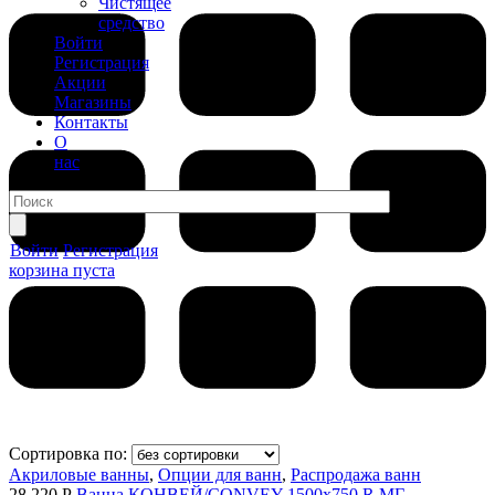
Чистящее
средство
Войти
Регистрация
Акции
Магазины
Контакты
О
нас
Войти
Регистрация
корзина пуста
Сортировка по:
Акриловые ванны
,
Опции для ванн
,
Распродажа ванн
28 220 Р
Ванна КОНВЕЙ/CONVEY 1500х750 R МГ