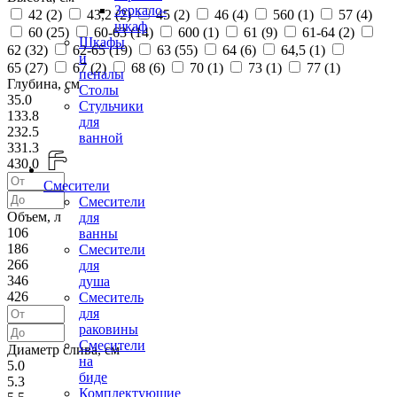
Зеркало-
42 (
2
)
43,2 (
2
)
45 (
2
)
46 (
4
)
560 (
1
)
57 (
4
)
шкаф
60 (
25
)
60-63 (
14
)
600 (
1
)
61 (
9
)
61-64 (
2
)
Шкафы
62 (
32
)
62-65 (
19
)
63 (
55
)
64 (
6
)
64,5 (
1
)
и
65 (
27
)
67 (
2
)
68 (
6
)
70 (
1
)
73 (
1
)
77 (
1
)
пеналы
Глубина, см
Столы
35.0
Стульчики
133.8
для
232.5
ванной
331.3
430.0
Смесители
Смесители
Объем, л
для
106
ванны
186
Смесители
266
для
346
душа
426
Смеситель
для
раковины
Смесители
Диаметр слива, см
на
5.0
биде
5.3
Комплектующие