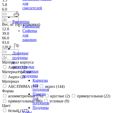
5.5
для
5.8
смесителей
6.0
Раковины
Вес, кг (без упаковки)
Раковины
12.0
Сифоны
39.0
для
66.0
раковин
93.0
120.0
Душевые
поддоны
Материал корпуса
и
перегородки
Акрил (
12
)
Душевые
Материал фасада
поддоны
Акрил (
2
)
Карнизы
Материал
для
АБС/ПММА (
16
)
акрил (
144
)
поддонов
Форма
Панели
асимметричные (
76
)
круглые (
2
)
прямоугольная (
22
)
для
прямоугольные (
86
)
угловые (
9
)
поддонов
Цвет
Поддоны
белый (
177
)
Рамы