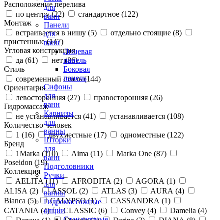
Расположение перелива
для
по центру (
22
)
стандартное (
122
)
ванн
Монтаж
Панели
встраивается в нишу (
5
)
отдельно стоящие (
8
)
для
пристенные (
147
)
ванн
Угловая конструкция
Лицевая
да (
61
)
нет (
86
)
панель
Стиль
Боковая
панель
современный стиль (
144
)
Сифоны
Ориентация
для
левосторонняя (
27
)
правосторонняя (
26
)
ванн
Гидромассаж
Карнизы
не устанавливается (
41
)
устанавливается (
108
)
для
Количество человек
ванны
1 (
16
)
двухместные (
17
)
одноместные (
122
)
Шторки
Бренд
для
1Marka (
110
)
Aima (
11
)
Marka One (
87
)
ванн
Poseidon (
19
)
Подголовники
Коллекция
Ручки
AELITA (
11
)
AFRODITA (
2
)
AGORA (
1
)
для
ALISA (
2
)
ASSOL (
2
)
ATLAS (
3
)
AURA (
4
)
ванны
Bianca (
5
)
CALYPSO (
1
)
CASSANDRA (
1
)
Гидромассажные
CATANIA (
4
)
CLASSIC (
6
)
Convey (
4
)
Damelia (
4
)
опции
Стандартные