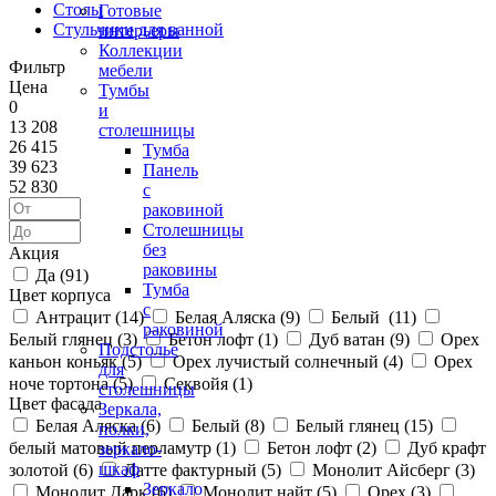
Столы
Готовые
Стульчики для ванной
интерьеры
Коллекции
Фильтр
мебели
Цена
Тумбы
0
и
13 208
столешницы
26 415
Тумба
39 623
Панель
52 830
с
раковиной
Столешницы
без
Акция
раковины
Да (
91
)
Тумба
Цвет корпуса
с
Антрацит (
14
)
Белая Аляска (
9
)
Белый (
11
)
раковиной
Белый глянец (
3
)
Бетон лофт (
1
)
Дуб ватан (
9
)
Орех
Подстолье
каньон коньяк (
5
)
Орех лучистый солнечный (
4
)
Орех
для
ноче тортона (
5
)
Секвойя (
1
)
столешницы
Цвет фасада
Зеркала,
Белая Аляска (
6
)
Белый (
8
)
Белый глянец (
15
)
полки,
белый матовый перламутр (
1
)
Бетон лофт (
2
)
Дуб крафт
зеркало-
шкаф
золотой (
6
)
Латте фактурный (
5
)
Монолит Айсберг (
3
)
Зеркало
Монолит Дарк (
6
)
Монолит найт (
5
)
Орех (
3
)