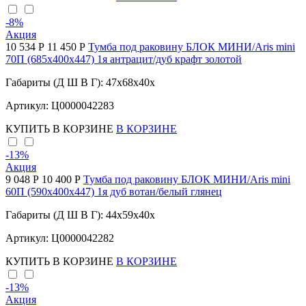
-8
%
Акция
10 534 Р
11 450 Р
Тумба под раковину БЛОК МИНИ/Aris mini
70П (685х400х447) 1я антрацит/дуб крафт золотой
Габариты (Д Ш В Г): 47x68x40x
Артикул: Ц0000042283
КУПИТЬ
В КОРЗИНЕ
В КОРЗИНЕ
-13
%
Акция
9 048 Р
10 400 Р
Тумба под раковину БЛОК МИНИ/Aris mini
60П (590х400х447) 1я дуб вотан/белый глянец
Габариты (Д Ш В Г): 44x59x40x
Артикул: Ц0000042282
КУПИТЬ
В КОРЗИНЕ
В КОРЗИНЕ
-13
%
Акция