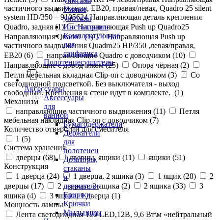
унитазы
частичного выдвижения, ЕВ20, правая/левая, Quadro 25 silent
Умные
system HD/350 – 9105624 Направляющая деталь крепления
унитазы
Quadro, задняя (
1
)
Направляющая Push up Quadro25
Инсталляции
Комплектующие
Направляющая Quadro (
1
)
Направляющая Push up
для
частичного выдвижения Quadro25 НР/350 ,левая/правая,
санфаянса
ЕВ20 (
6
)
направляющие Quadro с доводчиком (
10
)
Полотенцесушители
Направляющие с доводчиком (
25
)
Опора чёрная (
2
)
Петля мебельная вкладная Clip-on с доводчиком (
3
)
Со
светодиодной подсветкой. Без выключателя - выход
Аксессуары
свободный. Крепления к стене идут в комплекте. (
1
)
Аксессуары
Механизм
для
направляющие частичного выдвижения (
11
)
Петля
ванной
мебельная накладная Clip-on с доводчиком (
7
)
Бумагодержатели
Количество отверстий для смесителя
Держатели
1 (
5
)
для
Система хранения
полотенец
дверцы (
68
)
дверцы, ящики (
11
)
ящики (
51
)
Дозаторы,
Конструкция
стаканы
1 дверца (
24
)
1 дверца, 2 ящика (
3
)
1 ящик (
28
)
2
и
держатели
дверцы (
17
)
2 дверцы, 2 ящика (
2
)
2 ящика (
33
)
3
Ершики
ящика (
4
)
3 ящика, 1 дверца (
1
)
Крючки
Мощность лампы
Мыльницы
Лента светодиодная 120 LED,12В, 9,6 Вт\м «нейтральный