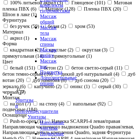
100% литьевой акрил (
3
)
Глянцевое (
101
)
Матовая
комплекты
пленка ПВХ (
6
)
Матовое (
128
)
Пленка ПВХ (
20
)
гидромассажа
Шпон в лаке (
1
)
Массаж
Фурнитура
общий
без ручек (
59
)
белая (
2
)
хром (
53
)
Массаж
Материал
тела
акрил (
1
)
Массаж
Форма
спины
квадратная (
2
)
круглые (
2
)
округлая (
3
)
Массаж
шиацу
прямоугольная (
14
)
прямоугольные (
1
)
Массаж
Цвет
ног
белый (
151
)
бетон (
2
)
бетон светло-серый (
11
)
Подсветка
бетон темно-серый (
10
)
дикий дуб натуральный (
4
)
дуб
Дополнительные
вотан (
20
)
дуб намибия (
8
)
дуб сонома (
20
)
опции
зеркало (
6
)
капучино (
2
)
оникс (
1
)
серый (
30
)
черный (
9
)
Монтаж
Унитазы
на пол (
7
)
на стену (
4
)
напольные (
92
)
и
подвесные (
184
)
полотенцесушители
Оснащение
Унитазы
Push-to-open (
1
)
Навеска SCARPI-4 левая/правая
Напольные
Направляющая частичного выдвижения Quadro правая/левая,
унитазы
Направляющая деталь крепления Quadro, задняя Фурнитура
Подвесные
Hettich (
5
)
Навеска SCARPI-4 левая/правая Направляющая