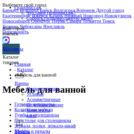
Выберите свой город
Гидромассаж
Барнаул
Белгород
Бийск
Волгоград
Воронеж
Другой город
Что такое гидромассаж?
Екатеринбург
Ижевск
Казань
Нижний Новгород
Новокузнецк
Собрать гидромассажную ванну
Новосибирск
Оренбург
Пермь
Самара
Тольятти
Томск
Тюмень
Чебоксары
Ярославль
Ваш город:
Перезвонить
Ижевск
Магазины
Каталог
товаров
Главная
-
Каталог
- Мебель для ванной
Ванны
Мебель для ванной
Прямоугольные
Угловые
Асимметричные
Готовые интерьеры
Отдельностоящие
Коллекции мебели
Комплекты
Тумбы и столешницы
ванн
Подстолье для столешницы
Зеркала, полки, зеркало-шкаф
Шкафы и пеналы
Мебель