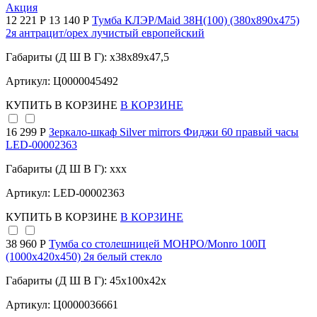
Акция
12 221 Р
13 140 Р
Тумба КЛЭР/Maid 38Н(100) (380х890х475)
2я антрацит/орех лучистый европейский
Габариты (Д Ш В Г): x38x89x47,5
Артикул: Ц0000045492
КУПИТЬ
В КОРЗИНЕ
В КОРЗИНЕ
16 299 Р
Зеркало-шкаф Silver mirrors Фиджи 60 правый часы
LED-00002363
Габариты (Д Ш В Г): xxx
Артикул: LED-00002363
КУПИТЬ
В КОРЗИНЕ
В КОРЗИНЕ
38 960 Р
Тумба со столешницей МОНРО/Monro 100П
(1000х420х450) 2я белый стекло
Габариты (Д Ш В Г): 45x100x42x
Артикул: Ц0000036661