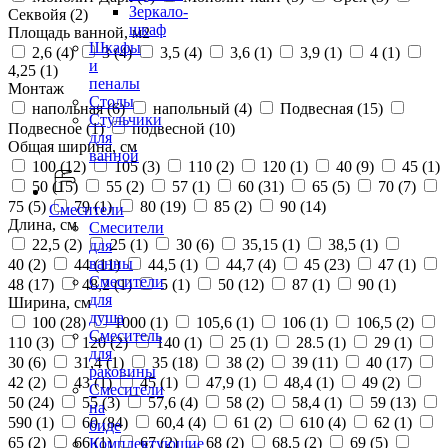
Зеркало-
Секвойя (
2
)
шкаф
Площадь ванной, м2
Шкафы
2,6 (
4
)
3 (
4
)
3,5 (
4
)
3,6 (
1
)
3,9 (
1
)
4 (
1
)
и
4,25 (
1
)
пеналы
Монтаж
Столы
напольная (
6
)
напольный (
4
)
Подвесная (
15
)
Стульчики
Подвесное (
1
)
подвесной (
10
)
для
Общая ширина, см
ванной
100 (
12
)
105 (
3
)
110 (
2
)
120 (
1
)
40 (
9
)
45 (
1
)
50 (
15
)
55 (
2
)
57 (
1
)
60 (
31
)
65 (
5
)
70 (
7
)
75 (
5
)
79 (
1
)
80 (
19
)
85 (
2
)
90 (
14
)
Смесители
Длина, см
Смесители
22,5 (
2
)
25 (
1
)
30 (
6
)
35,15 (
1
)
38,5 (
1
)
для
ванны
40 (
2
)
44 (
11
)
44,5 (
1
)
44,7 (
4
)
45 (
23
)
47 (
1
)
Смесители
48 (
17
)
48,2 (
1
)
5 (
1
)
50 (
12
)
87 (
1
)
90 (
1
)
для
Ширина, см
душа
100 (
28
)
1000 (
1
)
105,6 (
1
)
106 (
1
)
106,5 (
2
)
Смеситель
110 (
3
)
120 (
2
)
140 (
1
)
25 (
1
)
28.5 (
1
)
29 (
1
)
для
30 (
6
)
31,4 (
1
)
35 (
18
)
38 (
2
)
39 (
11
)
40 (
17
)
раковины
42 (
2
)
43 (
1
)
45 (
1
)
47,9 (
1
)
48,4 (
1
)
49 (
2
)
Смесители
50 (
24
)
55 (
3
)
57,6 (
4
)
58 (
2
)
58,4 (
1
)
59 (
13
)
на
590 (
1
)
60 (
84
)
60,4 (
4
)
61 (
2
)
610 (
4
)
62 (
1
)
биде
65 (
2
)
66 (
1
)
67 (
2
)
68 (
2
)
68,5 (
2
)
69 (
5
)
Комплектующие