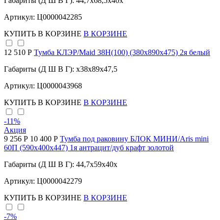
Габариты (Д Ш В Г): 44,7x68,5x40x
Артикул: Ц0000042285
КУПИТЬ
В КОРЗИНЕ
В КОРЗИНЕ
12 510 Р
Тумба КЛЭР/Maid 38Н(100) (380х890х475) 2я белый
Габариты (Д Ш В Г): x38x89x47,5
Артикул: Ц0000043968
КУПИТЬ
В КОРЗИНЕ
В КОРЗИНЕ
-11
%
Акция
9 256 Р
10 400 Р
Тумба под раковину БЛОК МИНИ/Aris mini
60П (590х400х447) 1я антрацит/дуб крафт золотой
Габариты (Д Ш В Г): 44,7x59x40x
Артикул: Ц0000042279
КУПИТЬ
В КОРЗИНЕ
В КОРЗИНЕ
-7
%