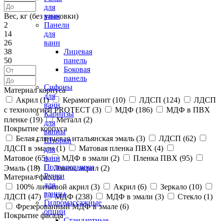
для
Вес, кг (без упаковки)
ванн
2
Панели
14
для
26
ванн
38
Лицевая
50
панель
Боковая
панель
Сифоны
Материал корпуса
для
Акрил (
1
)
Керамогранит (
10
)
ЛДСП (
124
)
ЛДСП
ванн
с технологией PROTECT (
3
)
МДФ (
186
)
МДФ в ПВХ
Карнизы
пленке (
19
)
Металл (
2
)
для
Покрытие корпуса
ванны
Белая глянцевая итальянская эмаль (
3
)
ЛДСП (
62
)
Шторки
ЛДСП в эмали (
1
)
Матовая пленка ПВХ (
4
)
для
Матовое (
65
)
МДФ в эмали (
2
)
Пленка ПВХ (
95
)
ванн
Подголовники
Эмаль (
18
)
Эмаль, акрил (
2
)
Ручки
Материал фасада
для
100% литьевой акрил (
3
)
Акрил (
6
)
Зеркало (
10
)
ванны
ЛДСП (
47
)
МДФ (
238
)
МДФ в эмали (
3
)
Стекло (
1
)
Гидромассажные
Фрезерованный МДФ в эмале (
6
)
опции
Покрытие фасада
Стандартные