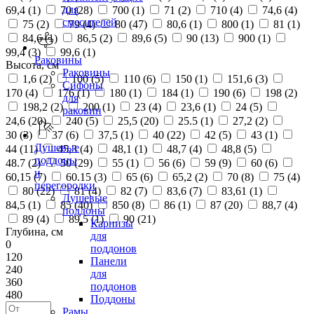
для
69,4 (
1
)
70 (
28
)
700 (
1
)
71 (
2
)
710 (
4
)
74,6 (
4
)
смесителей
75 (
2
)
79 (
4
)
80 (
47
)
80,6 (
1
)
800 (
1
)
81 (
1
)
84,6 (
1
)
86,5 (
2
)
89,6 (
5
)
90 (
13
)
900 (
1
)
99,4 (
3
)
99,6 (
1
)
Раковины
Высота, см
Раковины
1,6 (
2
)
100 (
5
)
110 (
6
)
150 (
1
)
151,6 (
3
)
Сифоны
170 (
4
)
176 (
1
)
180 (
1
)
184 (
1
)
190 (
6
)
198 (
2
)
для
198,2 (
2
)
200 (
1
)
23 (
4
)
23,6 (
1
)
24 (
5
)
раковин
24,6 (
20
)
240 (
5
)
25,5 (
20
)
25.5 (
1
)
27,2 (
2
)
30 (
3
)
37 (
6
)
37,5 (
1
)
40 (
22
)
42 (
5
)
43 (
1
)
Душевые
44 (
11
)
45,3 (
4
)
48,1 (
1
)
48,7 (
4
)
48,8 (
5
)
поддоны
48.7 (
2
)
50 (
29
)
55 (
1
)
56 (
6
)
59 (
9
)
60 (
6
)
и
60,15 (
7
)
60.15 (
3
)
65 (
6
)
65,2 (
2
)
70 (
8
)
75 (
4
)
перегородки
80 (
22
)
81 (
4
)
82 (
7
)
83,6 (
7
)
83,61 (
1
)
Душевые
84,5 (
1
)
85 (
40
)
850 (
8
)
86 (
1
)
87 (
20
)
88,7 (
4
)
поддоны
89 (
4
)
89,5 (
1
)
90 (
21
)
Карнизы
Глубина, см
для
0
поддонов
120
Панели
240
для
360
поддонов
480
Поддоны
Рамы