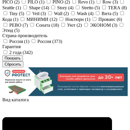
PICO (
2
)
PILO (
1
)
PINO (
2
)
Revo (
1
)
Row (
3
)
Seattle (
1
)
Shape (
14
)
Story (
4
)
Stretto (
5
)
TERA (
8
)
Tiny (
5
)
Veil (
3
)
Wall (
2
)
Wash (
4
)
Вита (
5
)
Кода (
1
)
МИНИМИ (
12
)
Ноктюрн (
1
)
Прованс (
6
)
РЕВО (
7
)
Соната (
18
)
Уют (
2
)
ЭКОНОМ (
3
)
Этюд (
5
)
Страна производитель
Россия (
1
)
Россия (
373
)
Гарантия
2 года (
342
)
Вид каталога