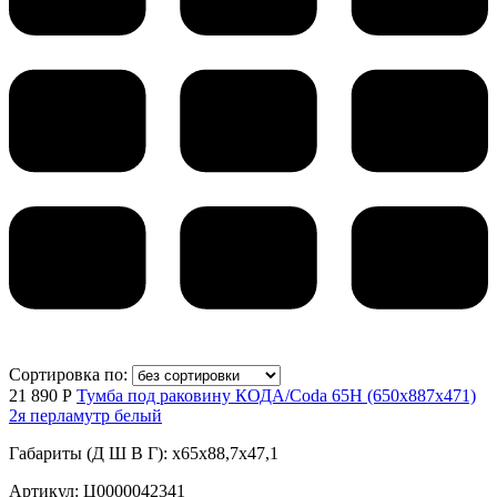
Сортировка по:
21 890 Р
Тумба под раковину КОДА/Coda 65Н (650х887х471)
2я перламутр белый
Габариты (Д Ш В Г): x65x88,7x47,1
Артикул: Ц0000042341