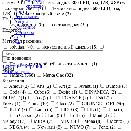
Чистящее
свет» (
19
)
Лента светодиодная 300 LED, 5 м, 12В, 4,8Вт\м
средство
«холодный свет» (
7
)
Лента светодиодная 600 LED, 5 м,
Войти
12В, 9,6 Вт\м «холодный свет» (
2
)
Регистрация
Подсветка
Акции
без подсветки (
8
)
светодиодная (
32
)
Магазины
Подогрев
Контакты
нет (
24
)
О
Материал раковины
нас
polytitan (
40
)
искусственный камень (
15
)
керамика (
22
)
сантехнический фарфор (
28
)
Тип подводки
Подключается к общей эл. сети комнаты (
1
)
Войти
Регистрация
Бренд
корзина пуста
1Marka (
368
)
Marka One (
32
)
Коллекция
Amour (
2
)
Aris (
2
)
Art (
2
)
Avanti (
1
)
Bumble (
8
)
Coda (
4
)
Cube (
6
)
Desire (
1
)
DINAMICA (
2
)
DIRECT (
1
)
Eco (
2
)
ELEGANCE (
2
)
Estel (
1
)
Forest (
1
)
Gaula (
19
)
Glace (
2
)
GRUNGE LOFT (
50
)
JULY (
3
)
Laura (
5
)
LIDO (
3
)
LIL (
1
)
Lina (
5
)
Lina Classic (
2
)
Lira (
5
)
Loft (
5
)
Maid (
3
)
Melody (
17
)
MIRA (
7
)
MIX (
5
)
Mona (
8
)
Monro (
1
)
NEGA (
4
)
New Aris (
8
)
NUVO (
7
)
Penta (
2
)