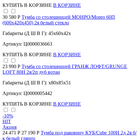
КУПИТЬ
В КОРЗИНЕ
В КОРЗИНЕ
30 580 Р
Тумба со столешницей МОНРО/Monro 60П
(600х420х450) 2я белый стекло
Габариты (Д Ш В Г): 45x60x42x
Артикул: Ц0000036663
КУПИТЬ
В КОРЗИНЕ
В КОРЗИНЕ
23 990 Р
Тумба со столешницей ГРАНЖ ЛОФТ/GRUNGE
LOFT 80Н 2я/2п дуб вотан
Габариты (Д Ш В Г): x80x85x51
Артикул: Ц0000005442
КУПИТЬ
В КОРЗИНЕ
В КОРЗИНЕ
-10
%
HIT
Акция
24 471 Р
27 190 Р
Тумба под раковину КУБ/Cube 100Н 2д 2я б/
к белый глянец