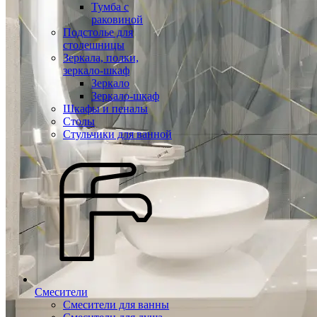
Тумба с
раковиной
Подстолье для
столешницы
Зеркала, полки,
зеркало-шкаф
Зеркало
Зеркало-шкаф
Шкафы и пеналы
Столы
Стульчики для ванной
Смесители
Смесители для ванны