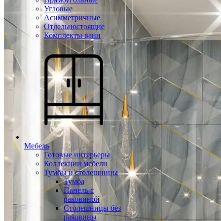
Угловые
Асимметричные
Отдельностоящие
Комплекты ванн
Мебель
Готовые интерьеры
Коллекции мебели
Тумбы и столешницы
Тумба
Панель с
раковиной
Столешницы без
раковины