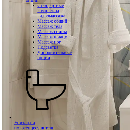
опции
Стандартные
комплекты
гидромассажа
Массаж общий
Массаж тела
Массаж спины
Массаж шиацу
Массаж ног
Подсветка
Дополнительные
опции
Унитазы и
полотенцесушители