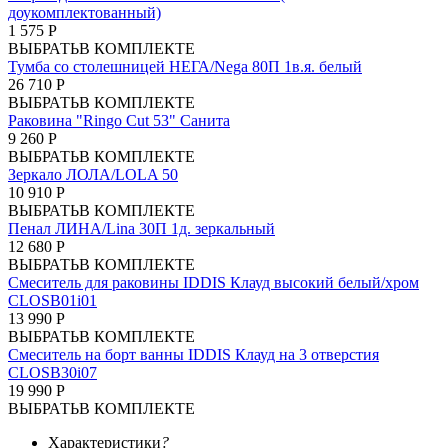
доукомплектованный)
1 575 Р
ВЫБРАТЬ
В КОМПЛЕКТЕ
Тумба со столешницей НЕГА/Nega 80П 1в.я. белый
26 710 Р
ВЫБРАТЬ
В КОМПЛЕКТЕ
Раковина "Ringo Cut 53" Санита
9 260 Р
ВЫБРАТЬ
В КОМПЛЕКТЕ
Зеркало ЛОЛА/LOLA 50
10 910 Р
ВЫБРАТЬ
В КОМПЛЕКТЕ
Пенал ЛИНА/Lina 30П 1д. зеркальный
12 680 Р
ВЫБРАТЬ
В КОМПЛЕКТЕ
Смеситель для раковины IDDIS Клауд высокий белый/хром
CLOSB01i01
13 990 Р
ВЫБРАТЬ
В КОМПЛЕКТЕ
Смеситель на борт ванны IDDIS Клауд на 3 отверстия
CLOSB30i07
19 990 Р
ВЫБРАТЬ
В КОМПЛЕКТЕ
Характеристики
?