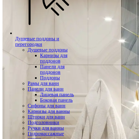
Душевые поддоны и
перегородки
Душевые поддоны
Карнизы для
поддонов
Панели для
поддонов
Поддоны
Рамы для ванн
Панели для ванн
Лицевая панель
Боковая панель
Сифоны для ванн
Карнизы для ванны
Шторки для ванн
Подголовники
Ручки для ванны
Гидромассажные