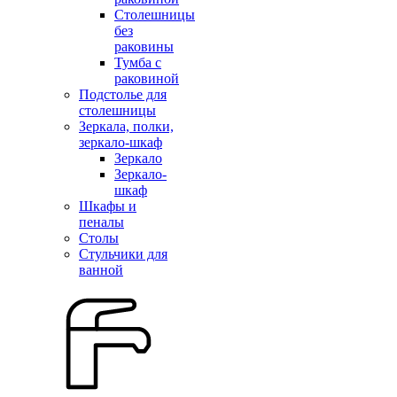
Столешницы
без
раковины
Тумба с
раковиной
Подстолье для
столешницы
Зеркала, полки,
зеркало-шкаф
Зеркало
Зеркало-
шкаф
Шкафы и
пеналы
Столы
Стульчики для
ванной