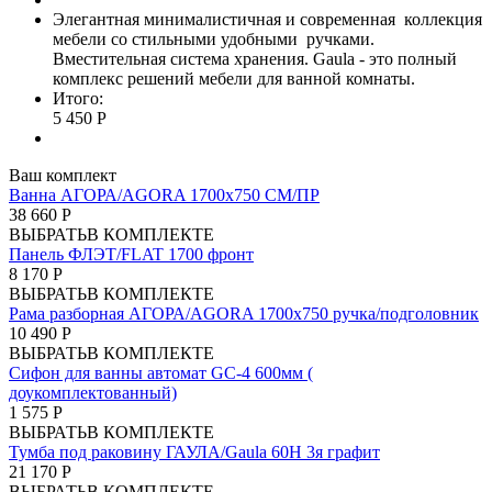
Элегантная минималистичная и современная коллекция
мебели со стильными удобными ручками.
Вместительная система хранения. Gaula - это полный
комплекс решений мебели для ванной комнаты.
Итого:
5 450 Р
Ваш комплект
Ванна АГОРА/AGORA 1700х750 СМ/ПР
38 660 Р
ВЫБРАТЬ
В КОМПЛЕКТЕ
Панель ФЛЭТ/FLAT 1700 фронт
8 170 Р
ВЫБРАТЬ
В КОМПЛЕКТЕ
Рама разборная АГОРА/AGORA 1700х750 ручка/подголовник
10 490 Р
ВЫБРАТЬ
В КОМПЛЕКТЕ
Сифон для ванны автомат GC-4 600мм (
доукомплектованный)
1 575 Р
ВЫБРАТЬ
В КОМПЛЕКТЕ
Тумба под раковину ГАУЛА/Gaula 60Н 3я графит
21 170 Р
ВЫБРАТЬ
В КОМПЛЕКТЕ