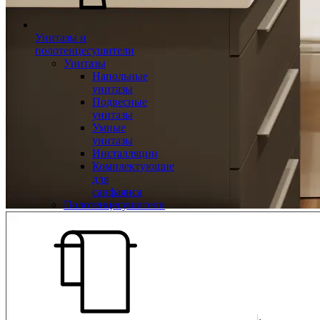
Унитазы и
полотенцесушители
Унитазы
Напольные
унитазы
Подвесные
унитазы
Умные
унитазы
Инсталляции
Комплектующие
для
санфаянса
Полотенцесушители