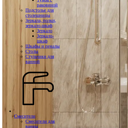
раковиной
Подстолье для
столешницы
Зеркала, полки,
зеркало-шкаф
Зеркало
Зеркало-
шкаф
Шкафы и пеналы
Столы
Стульчики для
ванной
Смесители
Смесители для
ванны