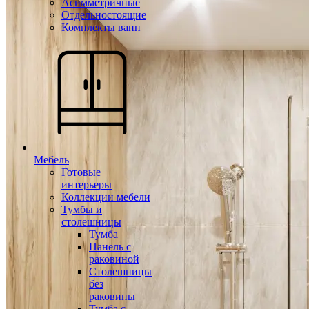
Асимметричные
Отдельностоящие
Комплекты ванн
Мебель
Готовые
интерьеры
Коллекции мебели
Тумбы и
столешницы
Тумба
Панель с
раковиной
Столешницы
без
раковины
Тумба с