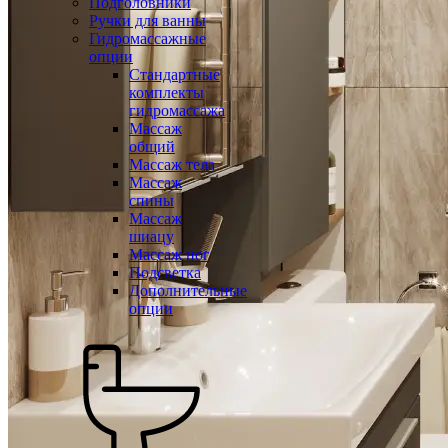
Подголовники
Ручки для ванны
Гидромассажные
опции
Стандартные
комплекты
гидромассажа
Массаж
общий
Массаж тела
Массаж
спины
Массаж
шиацу
Массаж ног
Подсветка
Дополнительные
опции