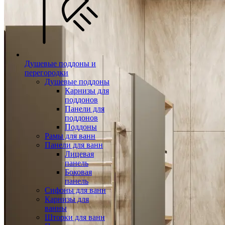
Душевые поддоны и
перегородки
Душевые поддоны
Карнизы для
поддонов
Панели для
поддонов
Поддоны
Рамы для ванн
Панели для ванн
Лицевая
панель
Боковая
панель
Сифоны для ванн
Карнизы для
ванны
Шторки для ванн