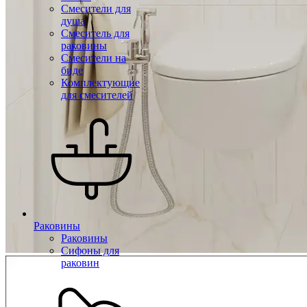
Смесители для
душа
Смеситель для
раковины
Смесители на
биде
Комплектующие
для смесителей
Раковины
Раковины
Сифоны для
раковин