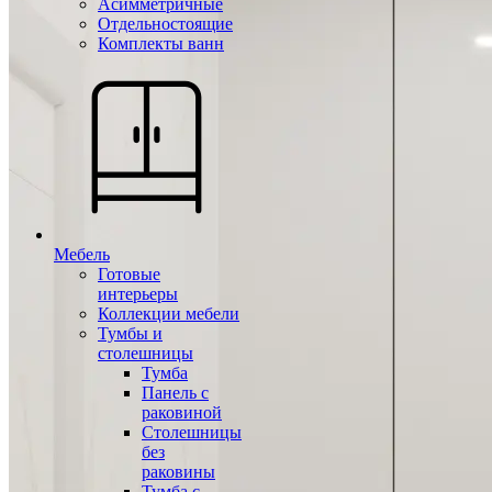
Асимметричные
Отдельностоящие
Комплекты ванн
Мебель
Готовые
интерьеры
Коллекции мебели
Тумбы и
столешницы
Тумба
Панель с
раковиной
Столешницы
без
раковины
Тумба с