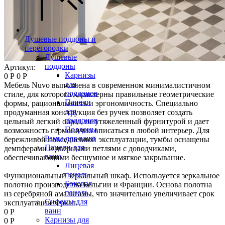
Душевые поддоны и
перегородки
Душевые
поддоны
Артикул:
Карнизы
0 Р
0 Р
для
Мебель Nuvo выполнена в современном минималистичном
поддонов
стиле, для которого характерны правильные геометрические
Панели
формы, рациональность и эргономичность. Специально
для
продуманная конструкция без ручек позволяет создать
поддонов
цельный легкий образ, не утяжеленный фурнитурой и дает
Поддоны
возможность гармонично вписаться в любой интерьер. Для
Рамы для ванн
бережливой повседневной эксплуатации, тумбы оснащены
Панели для
демпферами и дверными петлями с доводчиками,
ванн
обеспечивающими бесшумное и мягкое закрывание.
Лицевая
панель
Функциональный зеркальный шкаф. Используется зеркальное
Боковая
полотно производства Бельгии и Франции. Основа полотна
панель
из серебряной амальгамы, что значительно увеличивает срок
Сифоны для
эксплуатации зеркал.
ванн
0 Р
Карнизы для
0 Р