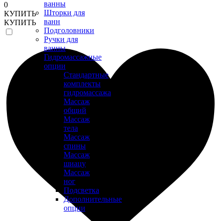
ванны
0
Шторки для
КУПИТЬ
ванн
КУПИТЬ
Подголовники
Ручки для
ванны
Гидромассажные
опции
Стандартные
комплекты
гидромассажа
Массаж
общий
Массаж
тела
Массаж
спины
Массаж
шиацу
Массаж
ног
Подсветка
Дополнительные
опции