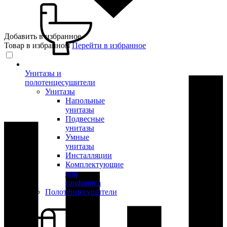
Добавить в избранное
Товар в избранном
Перейти в избранное
Унитазы и
полотенцесушители
Унитазы
Напольные
унитазы
Подвесные
унитазы
Умные
унитазы
Инсталляции
Комплектующие
для
санфаянса
Полотенцесушители