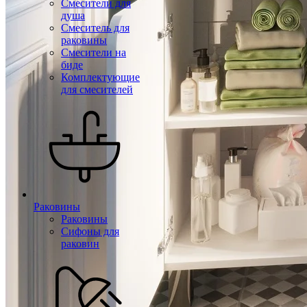
Смесители для
душа
Смеситель для
раковины
Смесители на
биде
Комплектующие
для смесителей
Раковины
Раковины
Сифоны для
раковин