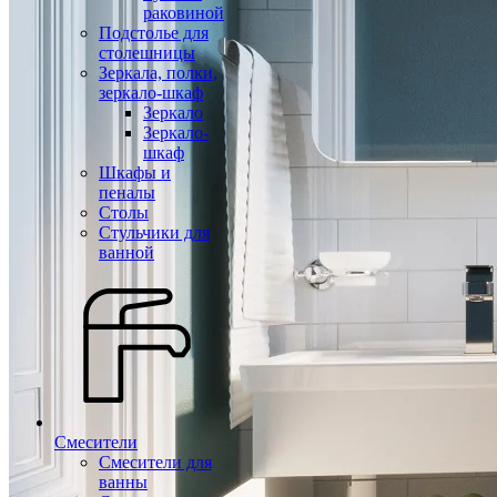
раковиной
Подстолье для
столешницы
Зеркала, полки,
зеркало-шкаф
Зеркало
Зеркало-
шкаф
Шкафы и
пеналы
Столы
Стульчики для
ванной
Смесители
Смесители для
ванны