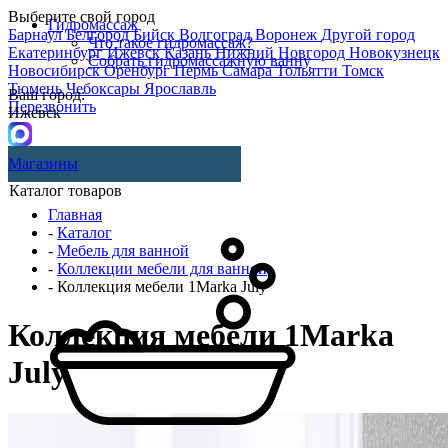
Выберите свой город
Гидромассаж
Барнаул
Белгород
Бийск
Волгоград
Воронеж
Другой город
Что такое гидромассаж?
Екатеринбург
Ижевск
Казань
Нижний Новгород
Новокузнецк
Собрать гидромассажную ванну
Новосибирск
Оренбург
Пермь
Самара
Тольятти
Томск
Тюмень
Чебоксары
Ярославль
Ваш город:
Перезвонить
Ижевск
Магазины
Каталог товаров
Главная
-
Каталог
-
Мебель для ванной
-
Коллекции мебели для ванной
- Коллекция мебели 1Marka July
Коллекция мебели 1Marka
July