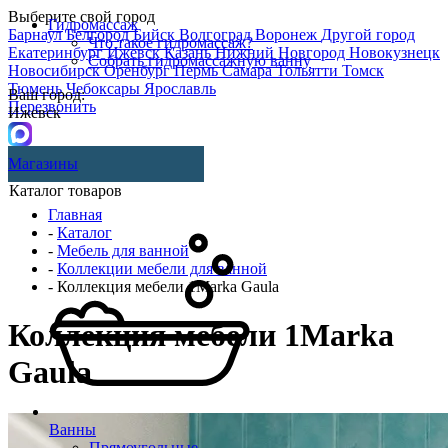
Выберите свой город
Гидромассаж
Барнаул
Белгород
Бийск
Волгоград
Воронеж
Другой город
Что такое гидромассаж?
Екатеринбург
Ижевск
Казань
Нижний Новгород
Новокузнецк
Собрать гидромассажную ванну
Новосибирск
Оренбург
Пермь
Самара
Тольятти
Томск
Тюмень
Чебоксары
Ярославль
Ваш город:
Перезвонить
Ижевск
Магазины
Каталог товаров
Главная
-
Каталог
-
Мебель для ванной
-
Коллекции мебели для ванной
- Коллекция мебели 1Marka Gaula
Коллекция мебели 1Marka
Gaula
Ванны
Прямоугольные