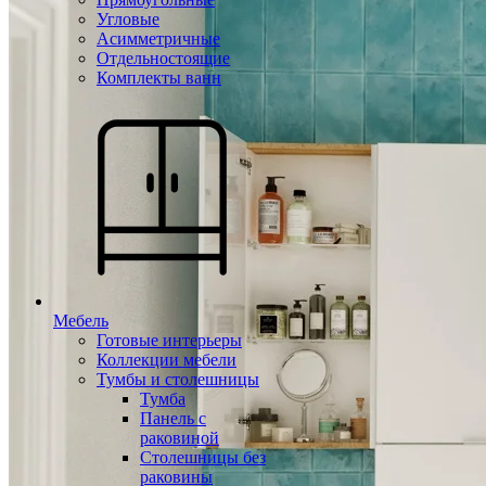
Угловые
Асимметричные
Отдельностоящие
Комплекты ванн
Мебель
Готовые интерьеры
Коллекции мебели
Тумбы и столешницы
Тумба
Панель с
раковиной
Столешницы без
раковины