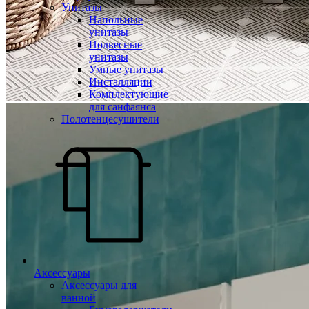
Унитазы
Напольные
унитазы
Подвесные
унитазы
Умные унитазы
Инсталляции
Комплектующие
для санфаянса
Полотенцесушители
Аксессуары
Аксессуары для
ванной