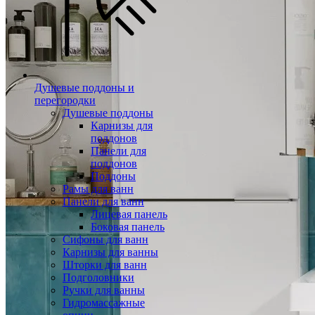
Душевые поддоны и
перегородки
Душевые поддоны
Карнизы для
поддонов
Панели для
поддонов
Поддоны
Рамы для ванн
Панели для ванн
Лицевая панель
Боковая панель
Сифоны для ванн
Карнизы для ванны
Шторки для ванн
Подголовники
Ручки для ванны
Гидромассажные