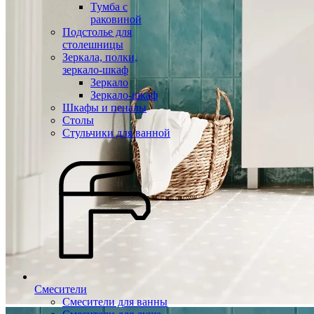
Тумба с
раковиной
Подстолье для
столешницы
Зеркала, полки,
зеркало-шкаф
Зеркало
Зеркало-шкаф
Шкафы и пеналы
Столы
Стульчики для ванной
Смесители
Смесители для ванны