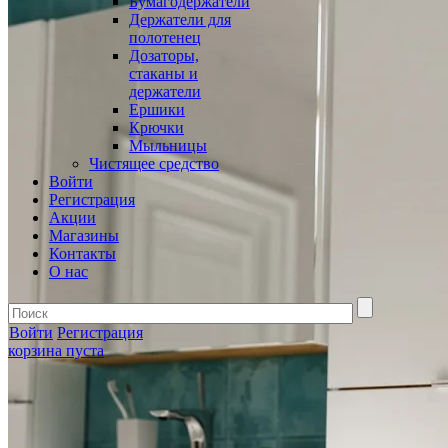
Бумагодержатели
Держатели для
полотенец
Дозаторы,
стаканы и
держатели
Ершики
Крючки
Мыльницы
Чистящее средство
Войти
Регистрация
Акции
Магазины
Контакты
О нас
Войти
Регистрация
корзина пуста