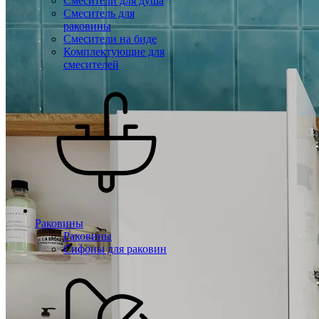
Смесители для душа
Смеситель для
раковины
Смесители на биде
Комплектующие для
смесителей
Раковины
Раковины
Сифоны для раковин