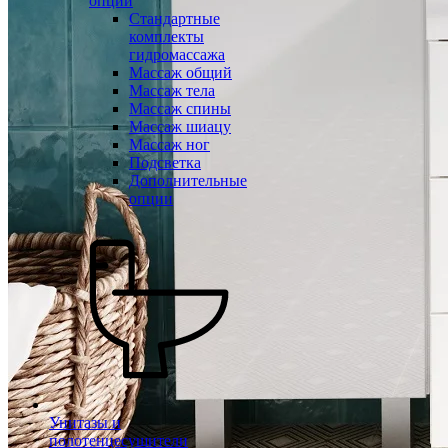
опции
Стандартные
комплекты
гидромассажа
Массаж общий
Массаж тела
Массаж спины
Массаж шиацу
Массаж ног
Подсветка
Дополнительные
опции
Унитазы и
полотенцесушители