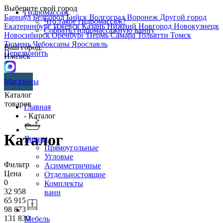
Выберите свой город
Гидромассаж
Барнаул
Белгород
Бийск
Волгоград
Воронеж
Другой город
Что такое гидромассаж?
Екатеринбург
Ижевск
Казань
Нижний Новгород
Новокузнецк
Собрать гидромассажную ванну
Новосибирск
Оренбург
Пермь
Самара
Тольятти
Томск
Тюмень
Чебоксары
Ярославль
Ваш город:
Перезвонить
Ижевск
Магазины
Каталог
товаров
Главная
- Каталог
Каталог
Ванны
Прямоугольные
Угловые
Фильтр
Асимметричные
Цена
Отдельностоящие
0
Комплекты
32 958
ванн
65 915
98 873
131 830
Мебель