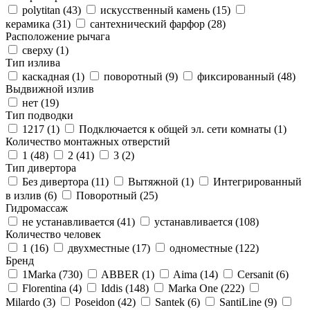
polytitan (
43
)
искусственный камень (
15
)
керамика (
31
)
сантехнический фарфор (
28
)
Расположение рычага
сверху (
1
)
Тип излива
каскадная (
1
)
поворотный (
9
)
фиксированный (
48
)
Выдвижной излив
нет (
19
)
Тип подводки
1217 (
1
)
Подключается к общей эл. сети комнаты (
1
)
Количество монтажных отверстий
1 (
48
)
2 (
41
)
3 (
2
)
Тип дивертора
Без дивертора (
11
)
Вытяжной (
1
)
Интегрированный
в излив (
6
)
Поворотный (
25
)
Гидромассаж
не устанавливается (
41
)
устанавливается (
108
)
Количество человек
1 (
16
)
двухместные (
17
)
одноместные (
122
)
Бренд
1Marka (
730
)
ABBER (
1
)
Aima (
14
)
Cersanit (
6
)
Florentina (
4
)
Iddis (
148
)
Marka One (
222
)
Milardo (
3
)
Poseidon (
42
)
Santek (
6
)
SantiLine (
9
)