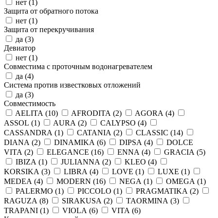
нет (
1
)
Защита от обратного потока
нет (
1
)
Защита от перекручивания
да (
3
)
Девиатор
нет (
1
)
Совместима с проточным водонагревателем
да (
4
)
Система против известковых отложений
да (
3
)
Совместимость
AELITA (
10
)
AFRODITA (
2
)
AGORA (
4
)
ASSOL (
1
)
AURA (
2
)
CALYPSO (
4
)
CASSANDRA (
1
)
CATANIA (
2
)
CLASSIC (
14
)
DIANA (
2
)
DINAMIKA (
6
)
DIPSA (
4
)
DOLCE
VITA (
2
)
ELEGANCE (
16
)
ENNA (
4
)
GRACIA (
5
)
IBIZA (
1
)
JULIANNA (
2
)
KLEO (
4
)
KORSIKA (
3
)
LIBRA (
4
)
LOVE (
1
)
LUXE (
1
)
MEDEA (
4
)
MODERN (
16
)
NEGA (
1
)
OMEGA (
1
)
PALERMO (
1
)
PICCOLO (
1
)
PRAGMATIKA (
2
)
RAGUZA (
8
)
SIRAKUSA (
2
)
TAORMINA (
3
)
TRAPANI (
1
)
VIOLA (
6
)
VITA (
6
)