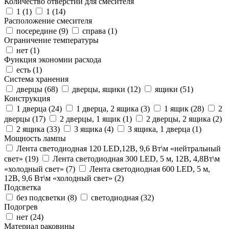
Количество отверстий для смесителя
1 (
1
)
1 (
14
)
Расположение смесителя
посередине (
9
)
справа (
1
)
Ограничение температуры
нет (
1
)
Функция экономии расхода
есть (
1
)
Система хранения
дверцы (
68
)
дверцы, ящики (
12
)
ящики (
51
)
Конструкция
1 дверца (
24
)
1 дверца, 2 ящика (
3
)
1 ящик (
28
)
2
дверцы (
17
)
2 дверцы, 1 ящик (
1
)
2 дверцы, 2 ящика (
2
)
2 ящика (
33
)
3 ящика (
4
)
3 ящика, 1 дверца (
1
)
Мощность лампы
Лента светодиодная 120 LED,12В, 9,6 Вт\м «нейтральный
свет» (
19
)
Лента светодиодная 300 LED, 5 м, 12В, 4,8Вт\м
«холодный свет» (
7
)
Лента светодиодная 600 LED, 5 м,
12В, 9,6 Вт\м «холодный свет» (
2
)
Подсветка
без подсветки (
8
)
светодиодная (
32
)
Подогрев
нет (
24
)
Материал раковины