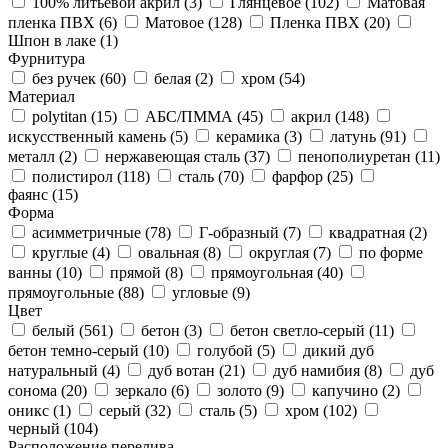
100% литьевой акрил (
3
)
Глянцевое (
102
)
Матовая
пленка ПВХ (
6
)
Матовое (
128
)
Пленка ПВХ (
20
)
Шпон в лаке (
1
)
Фурнитура
без ручек (
60
)
белая (
2
)
хром (
54
)
Материал
polytitan (
15
)
АБС/ПММА (
45
)
акрил (
148
)
искусственный камень (
5
)
керамика (
3
)
латунь (
91
)
металл (
2
)
нержавеющая сталь (
37
)
пенополиуретан (
11
)
полистирол (
118
)
сталь (
70
)
фарфор (
25
)
фаянс (
15
)
Форма
асимметричные (
78
)
Г-образный (
7
)
квадратная (
2
)
круглые (
4
)
овальная (
8
)
округлая (
7
)
по форме
ванны (
10
)
прямой (
8
)
прямоугольная (
40
)
прямоугольные (
88
)
угловые (
9
)
Цвет
белый (
561
)
бетон (
3
)
бетон светло-серый (
11
)
бетон темно-серый (
10
)
голубой (
5
)
дикий дуб
натуральный (
4
)
дуб вотан (
21
)
дуб намибия (
8
)
дуб
сонома (
20
)
зеркало (
6
)
золото (
9
)
капучино (
2
)
оникс (
1
)
серый (
32
)
сталь (
5
)
хром (
102
)
черный (
104
)
Расположение перелива