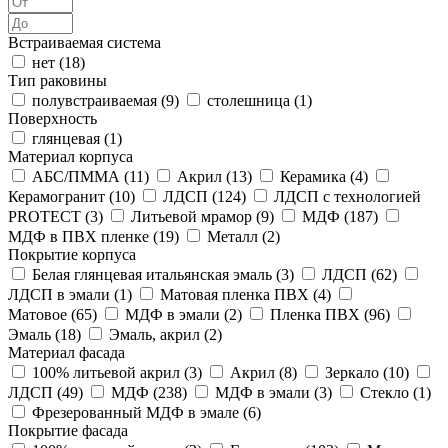
Встраиваемая система
нет (
18
)
Тип раковины
полувстраиваемая (
9
)
столешница (
1
)
Поверхность
глянцевая (
1
)
Материал корпуса
АБС/ПММА (
11
)
Акрил (
13
)
Керамика (
4
)
Керамогранит (
10
)
ЛДСП (
124
)
ЛДСП с технологией
PROTECT (
3
)
Литьевой мрамор (
9
)
МДФ (
187
)
МДФ в ПВХ пленке (
19
)
Металл (
2
)
Покрытие корпуса
Белая глянцевая итальянская эмаль (
3
)
ЛДСП (
62
)
ЛДСП в эмали (
1
)
Матовая пленка ПВХ (
4
)
Матовое (
65
)
МДФ в эмали (
2
)
Пленка ПВХ (
96
)
Эмаль (
18
)
Эмаль, акрил (
2
)
Материал фасада
100% литьевой акрил (
3
)
Акрил (
8
)
Зеркало (
10
)
ЛДСП (
49
)
МДФ (
238
)
МДФ в эмали (
3
)
Стекло (
1
)
Фрезерованный МДФ в эмале (
6
)
Покрытие фасада