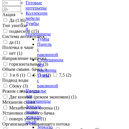
Готовые
интерьеры
Коллекции
Акция
мебели
Да (
136
)
Тумбы
Тип унитаза
и
подвесной (
15
)
столешницы
Система антивсплеск
Тумба
да (
1
)
Панель
Полочка в чаше
с
нет (
1
)
раковиной
Направление выпуска
Столешницы
горизонтальный (
3
)
без
Объем смывн. бачка, л
раковины
3 и 6 (
1
)
6 / 3 л (
2
)
7,5 (
2
)
Тумба
Подвод воды
с
раковиной
Сбоку (
3
)
Подстолье
Режим слива воды
для
Две кнопки (режим экономии) (
1
)
столешницы
Механизм слива
Зеркала,
Механическая кнопка (
1
)
полки,
Установки сливного бачка
зеркало-
поверх унитаза (
1
)
шкаф
Организация смывающего потока
Зеркало