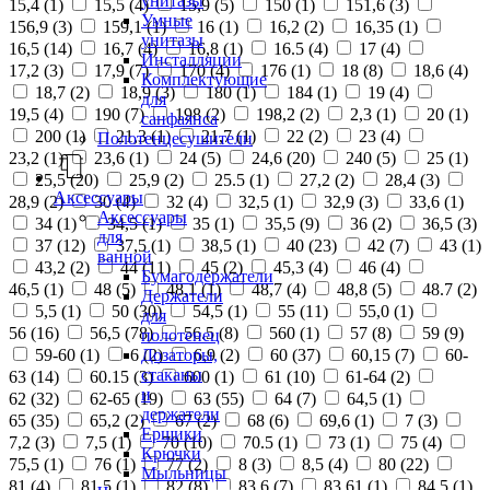
унитазы
15,4 (
1
)
15,5 (
4
)
15,9 (
5
)
150 (
1
)
151,6 (
3
)
Умные
156,9 (
3
)
159,1 (
1
)
16 (
1
)
16,2 (
2
)
16,35 (
1
)
унитазы
16,5 (
14
)
16,7 (
4
)
16,8 (
1
)
16.5 (
4
)
17 (
4
)
Инсталляции
17,2 (
3
)
17,9 (
7
)
170 (
4
)
176 (
1
)
18 (
8
)
18,6 (
4
)
Комплектующие
18,7 (
2
)
18,9 (
3
)
180 (
1
)
184 (
1
)
19 (
4
)
для
19,5 (
4
)
190 (
7
)
198 (
2
)
198,2 (
2
)
2,3 (
1
)
20 (
1
)
санфаянса
200 (
1
)
21,3 (
1
)
21,7 (
1
)
22 (
2
)
23 (
4
)
Полотенцесушители
23,2 (
1
)
23,6 (
1
)
24 (
5
)
24,6 (
20
)
240 (
5
)
25 (
1
)
25,5 (
20
)
25,9 (
2
)
25.5 (
1
)
27,2 (
2
)
28,4 (
3
)
Аксессуары
28,9 (
2
)
30 (
4
)
32 (
4
)
32,5 (
1
)
32,9 (
3
)
33,6 (
1
)
Аксессуары
34 (
1
)
34,5 (
1
)
35 (
1
)
35,5 (
9
)
36 (
2
)
36,5 (
3
)
для
37 (
12
)
37,5 (
1
)
38,5 (
1
)
40 (
23
)
42 (
7
)
43 (
1
)
ванной
43,2 (
2
)
44 (
11
)
45 (
2
)
45,3 (
4
)
46 (
4
)
Бумагодержатели
46,5 (
1
)
48 (
5
)
48,1 (
1
)
48,7 (
4
)
48,8 (
5
)
48.7 (
2
)
Держатели
5,5 (
1
)
50 (
30
)
54,5 (
1
)
55 (
11
)
55,0 (
1
)
для
56 (
16
)
56,5 (
78
)
56.5 (
8
)
560 (
1
)
57 (
8
)
59 (
9
)
полотенец
Дозаторы,
59-60 (
1
)
6 (
2
)
6,9 (
2
)
60 (
37
)
60,15 (
7
)
60-
стаканы
63 (
14
)
60.15 (
3
)
600 (
1
)
61 (
10
)
61-64 (
2
)
и
62 (
32
)
62-65 (
19
)
63 (
55
)
64 (
7
)
64,5 (
1
)
держатели
65 (
35
)
65,2 (
2
)
67 (
2
)
68 (
6
)
69,6 (
1
)
7 (
3
)
Ершики
7,2 (
3
)
7,5 (
1
)
70 (
10
)
70.5 (
1
)
73 (
1
)
75 (
4
)
Крючки
75,5 (
1
)
76 (
1
)
77 (
2
)
8 (
3
)
8,5 (
4
)
80 (
22
)
Мыльницы
81 (
4
)
81,5 (
1
)
82 (
8
)
83,6 (
7
)
83,61 (
1
)
84,5 (
1
)