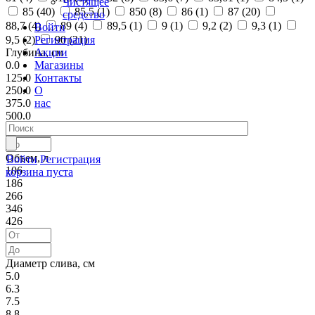
Чистящее
85 (
40
)
85,5 (
1
)
850 (
8
)
86 (
1
)
87 (
20
)
средство
88,7 (
4
)
89 (
4
)
89,5 (
1
)
9 (
1
)
9,2 (
2
)
9,3 (
1
)
Войти
Регистрация
9,5 (
2
)
90 (
21
)
Акции
Глубина, см
Магазины
0.0
Контакты
125.0
О
250.0
нас
375.0
500.0
Объем, л
Войти
Регистрация
106
корзина пуста
186
266
346
426
Диаметр слива, см
5.0
6.3
7.5
8.8