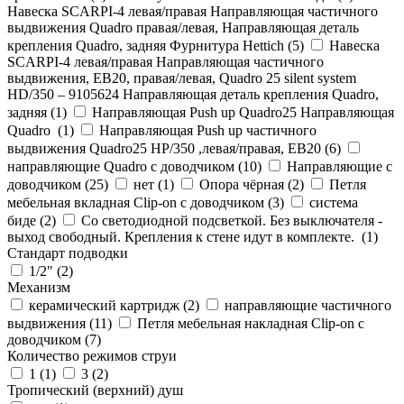
Навеска SCARPI-4 левая/правая Направляющая частичного
выдвижения Quadro правая/левая, Направляющая деталь
крепления Quadro, задняя Фурнитура Hettich (
5
)
Навеска
SCARPI-4 левая/правая Направляющая частичного
выдвижения, ЕВ20, правая/левая, Quadro 25 silent system
HD/350 – 9105624 Направляющая деталь крепления Quadro,
задняя (
1
)
Направляющая Push up Quadro25 Направляющая
Quadro (
1
)
Направляющая Push up частичного
выдвижения Quadro25 НР/350 ,левая/правая, ЕВ20 (
6
)
направляющие Quadro с доводчиком (
10
)
Направляющие с
доводчиком (
25
)
нет (
1
)
Опора чёрная (
2
)
Петля
мебельная вкладная Clip-on с доводчиком (
3
)
система
биде (
2
)
Со светодиодной подсветкой. Без выключателя -
выход свободный. Крепления к стене идут в комплекте. (
1
)
Стандарт подводки
1/2" (
2
)
Механизм
керамический картридж (
2
)
направляющие частичного
выдвижения (
11
)
Петля мебельная накладная Clip-on с
доводчиком (
7
)
Количество режимов струи
1 (
1
)
3 (
2
)
Тропический (верхний) душ