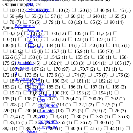
для
Общая ширина, см
смесителей
100 (
12
)
105 (
3
)
110 (
2
)
120 (
1
)
40 (
9
)
45 (
1
)
50 (
15
)
55 (
2
)
57 (
1
)
60 (
31
)
640 (
1
)
65 (
5
)
70 (
7
)
75 (
5
)
79 (
1
)
80 (
19
)
85 (
2
)
90 (
14
)
Раковины
Длина, см
Раковины
0,3 (
3
)
10 (
3
)
100 (
12
)
105 (
1
)
11,3 (
2
)
Сифоны
110 (
1
)
113,5 (
1
)
120 (
13
)
123 (
1
)
127 (
1
)
для
130 (
8
)
133 (
2
)
134 (
1
)
14 (
1
)
140 (
18
)
141,5 (
1
)
раковин
143 (
2
)
15 (
8
)
15,7 (
1
)
15,9 (
1
)
150 (
73
)
152,5 (
1
)
153 (
4
)
154,2 (
1
)
155 (
5
)
158 (
1
)
158-
Душевые
175 (
2
)
160 (
45
)
162 (
4
)
163 (
3
)
164 (
1
)
165 (
17
)
поддоны
166 (
2
)
167 (
2
)
170 (
97
)
170,7 (
2
)
171 (
1
)
и
172 (
1
)
173 (
5
)
173,6 (
1
)
174 (
7
)
175 (
7
)
176 (
2
)
перегородки
18 (
1
)
18,7 (
1
)
180 (
34
)
181 (
1
)
182 (
2
)
Душевые
183 (
2
)
184 (
3
)
185 (
3
)
186 (
1
)
187 (
1
)
189 (
2
)
поддоны
19 (
1
)
19,8 (
1
)
190 (
19
)
193 (
2
)
194 (
1
)
Карнизы
195 (
1
)
198 (
2
)
20 (
1
)
20,4 (
1
)
200 (
6
)
202 (
1
)
для
208 (
2
)
212,5 (
1
)
213 (
1
)
22,1 (
2
)
22,5 (
2
)
поддонов
220 (
1
)
230 (
1
)
24,5 (
13
)
25 (
5
)
25,9 (
2
)
26 (
3
)
Панели
для
27,4 (
2
)
29,5 (
1
)
3,8 (
1
)
30 (
7
)
335 (
1
)
35 (
3
)
поддонов
35,15 (
1
)
35,5 (
2
)
355 (
1
)
36 (
2
)
360 (
1
)
Поддоны
38,5 (
1
)
39,2 (
1
)
390 (
1
)
40 (
6
)
41 (
1
)
44 (
11
)
Рамы