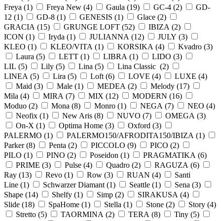
Freya (
1
)
Freya New (
4
)
Gaula (
19
)
GC-4 (
2
)
GD-
12 (
1
)
GD-8 (
1
)
GENESIS (
1
)
Glace (
2
)
GRACIA (
15
)
GRUNGE LOFT (
52
)
IBIZA (
2
)
ICON (
1
)
Iryda (
1
)
JULIANNA (
12
)
JULY (
3
)
KLEO (
1
)
KLEO/VITA (
1
)
KORSIKA (
4
)
Kvadro (
3
)
Laura (
5
)
LETT (
1
)
LIBRA (
1
)
LIDO (
3
)
LIL (
5
)
Lily (
5
)
Lina (
5
)
Lina Classic (
2
)
LINEA (
5
)
Lira (
5
)
Loft (
6
)
LOVE (
4
)
LUXE (
4
)
Maid (
3
)
Male (
1
)
MEDEA (
2
)
Melody (
17
)
Mila (
4
)
MIRA (
7
)
MIX (
12
)
MODERN (
16
)
Moduo (
2
)
Mona (
8
)
Monro (
1
)
NEGA (
7
)
NEO (
4
)
Neofix (
1
)
New Aris (
8
)
NUVO (
7
)
OMEGA (
3
)
On-X (
1
)
Optima Home (
3
)
Oxford (
3
)
PALERMO (
1
)
PALERMO150/AFRODITA150/IBIZA (
1
)
Parker (
8
)
Penta (
2
)
PICCOLO (
9
)
PICO (
2
)
PILO (
1
)
PINO (
2
)
Poseidon (
1
)
PRAGMATIKA (
6
)
PRIME (
3
)
Pulse (
4
)
Quadro (
2
)
RAGUZA (
6
)
Ray (
13
)
Revo (
1
)
Row (
3
)
RUAN (
4
)
Santi
Line (
1
)
Schwarzer Diamant (
1
)
Seattle (
1
)
Sena (
3
)
Shape (
14
)
Shelfy (
1
)
Simp (
2
)
SIRAKUSA (
4
)
Slide (
18
)
SpaHome (
1
)
Stella (
1
)
Stone (
2
)
Story (
4
)
Stretto (
5
)
TAORMINA (
2
)
TERA (
8
)
Tiny (
5
)