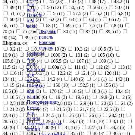
44,5 (
1
)
44,7 (
5
)
45 (
23
)
47 (
3
)
48 (
17
)
48,2 (
1
)
для
49 (
1
)
5 (
1
)
50 (
12
)
50,5 (
2
)
504 (
1
)
507 (
1
)
ванн
51,5 (
1
)
52 (
1
)
55 (
1
)
57,5 (
2
)
6,2 (
1
)
6,8 (
1
)
Панели
60 (
2
)
61 (
2
)
62 (
2
)
63 (
1
)
64 (
1
)
66 (
2
)
для
66,5 (
1
)
67 (
1
)
68 (
1
)
69,5 (
1
)
7,5 (
1
)
7,8 (
1
)
ванн
70 (
5
)
75 (
7
)
8,7 (
2
)
80 (
17
)
87 (
1
)
89,5 (
1
)
Лицевая
панель
90 (
14
)
99,5 (
1
)
Боковая
Ширина, см
панель
0,2 (
1
)
1,01 (
1
)
10 (
2
)
10,3 (
2
)
10,5 (
3
)
Сифоны
10,9 (
1
)
100 (
64
)
1000 (
2
)
101 (
2
)
105 (
10
)
для
105,6 (
1
)
106 (
4
)
106,5 (
3
)
107 (
1
)
109 (
1
)
ванн
11,5 (
2
)
110 (
8
)
1100а (
1
)
111 (
1
)
112 (
2
)
113 (
1
)
Карнизы
116 (
1
)
116,5 (
1
)
12,2 (
2
)
12,4 (
1
)
120 (
11
)
для
134 (
1
)
135 (
2
)
14,2 (
4
)
140 (
6
)
141 (
1
)
142 (
1
)
ванны
15 (
2
)
15,9 (
1
)
150 (
10
)
152,5 (
1
)
155 (
1
)
Шторки
16,5 (
3
)
17,9 (
3
)
170 (
2
)
18 (
2
)
18,3 (
1
)
18,4 (
3
)
для
ванн
18,5 (
1
)
180 (
6
)
19 (
3
)
19,6 (
1
)
19,9 (
2
)
2 (
5
)
Подголовники
2,5 (
108
)
2,7 (
2
)
2,8 (
10
)
2,9 (
4
)
20 (
6
)
21 (
2
)
Ручки
21,2 (
6
)
21,4 (
7
)
21,5 (
3
)
21,7 (
5
)
22,5 (
3
)
для
22,8 (
1
)
24 (
1
)
24,5 (
1
)
25 (
3
)
26 (
1
)
28,5 (
1
)
ванны
28.5 (
1
)
29 (
1
)
29,6 (
1
)
29,7 (
3
)
3 (
10
)
3,1 (
1
)
Гидромассажные
3,6 (
6
)
3,8 (
1
)
30 (
9
)
31,4 (
1
)
327 (
1
)
34,2 (
5
)
опции
34,5 (
1
)
348 (
1
)
35 (
20
)
355 (
1
)
36 (
8
)
36,5 (
11
)
Стандартные