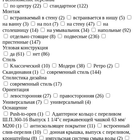
по центру (
22
)
стандартное (
122
)
Монтаж
встраиваемый в стену (
2
)
встраивается в нишу (
5
)
на ванну (
3
)
на пол (
7
)
на стену (
47
)
на
столешницу (
14
)
на умывальник (
34
)
напольные (
92
)
отдельно стоящие (
8
)
подвесные (
236
)
пристенные (
147
)
Угловая конструкция
да (
61
)
нет (
86
)
Стиль
Классический (
10
)
Модерн (
38
)
Ретро (
2
)
Скандинавия (
1
)
современный стиль (
144
)
Стилистика дизайна
современный стиль (
17
)
Ориентация
левосторонняя (
27
)
правосторонняя (
26
)
Универсальная (
7
)
универсальный (
4
)
Оснащение
Push-to-open (
1
)
Адаптерное кольцо с переливом
Ш.П.360-16 Выпуск 1 1/4"с нержавеющей чашкой 63 мм/
М200 (
1
)
антискользящее покрытие (
11
)
встроенный
слив-перелив (
10
)
донная крышка, выпуск с переливом,
кронштейны (
8
)
импульсная система смыва воды (
2
)