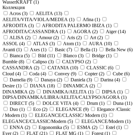
WasserKRAFT (
1
)
Коллекция
Acros (
3
)
AELITA (
13
)
AELITA/VITA/VIOLA/MEDEA (
1
)
Afina (
1
)
AFRODITA (
3
)
AFRODITA PALERMO IBIZA (
1
)
AFRODITA/CASSANDRA (
1
)
AGORA (
2
)
Aiger (
14
)
ALISA (
2
)
Amour (
2
)
Aris (
2
)
Art (
2
)
ASSOL (
4
)
ATLAS (
3
)
Atom (
1
)
AURA (
10
)
Avanti (
1
)
Axes (
1
)
Basic (
7
)
Bella (
1
)
Bella New (
6
)
Bianca (
5
)
Bild (
11
)
Blanco (
3
)
Bridge (
1
)
Bumble (
8
)
Calipso (
3
)
CALYPSO (
2
)
CASSANDRA (
2
)
CATANIA (
10
)
CLASSIC (
6
)
Cloud (
4
)
Coda (
4
)
Convey (
9
)
Copter (
2
)
Cube (
6
)
Damelia (
9
)
Danaya (
2
)
Daniela (
3
)
Darina (
4
)
Desire (
1
)
DIANA (
18
)
DINAMICA (
2
)
DINAMIKA (
2
)
DINAMIKA/AELITA (
1
)
DIPSA (
1
)
DIPSA/DINAMIKA/LIBRA/AELITA/CALYPSO/AGORA (
1
)
DIRECT (
5
)
DOLCE VITA (
4
)
Drum (
1
)
Duna (
11
)
Duo (
1
)
Eco (
2
)
ELEGANCE (
9
)
Elegance /Classic
/ Modern (
1
)
ELEGANCE/CLASSIC/ Modern (
1
)
ELEGANCE/CLASSIC/Modern (
5
)
ELEGANCE/Modern (
1
)
ENNA (
2
)
Ergonomika (
5
)
ESMA (
2
)
Estel (
1
)
Ever (
2
)
FLAT (
21
)
FLAT MG (
1
)
Forest (
1
)