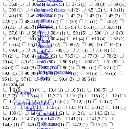
36,8 (
1
)
360 (
1
)
37 (
3
)
37,5 (
1
)
38 (
3
)
39 (
11
)
комплекты
390 (
1
)
4 (
2
)
4,2 (
1
)
4,4 (
2
)
4,5 (
12
)
4,8 (
11
)
гидромассажа
Массаж
40 (
19
)
41 (
2
)
410 (
1
)
42 (
2
)
43 (
1
)
45 (
2
)
общий
47,9 (
1
)
48,4 (
1
)
49 (
2
)
5 (
30
)
5,5 (
1
)
5,6 (
2
)
Массаж
50 (
25
)
50,6 (
1
)
55 (
3
)
56 (
5
)
56,4 (
1
)
56,6 (
1
)
тела
57,6 (
4
)
58 (
4
)
58,4 (
1
)
59 (
15
)
590 (
1
)
6 (
3
)
Массаж
6,8 (
1
)
60 (
94
)
60,4 (
4
)
61 (
4
)
610 (
4
)
62 (
1
)
спины
65 (
4
)
66 (
10
)
67 (
2
)
68 (
2
)
68,5 (
3
)
69 (
5
)
Массаж
69,4 (
1
)
70 (
120
)
700 (
1
)
71 (
4
)
710 (
4
)
шиацу
74 (
2
)
74,6 (
4
)
75 (
62
)
76,5 (
1
)
77 (
3
)
78 (
2
)
Массаж
79 (
4
)
8,9 (
1
)
80 (
80
)
80,6 (
1
)
800 (
1
)
81 (
6
)
ног
Подсветка
84 (
3
)
84,6 (
1
)
85 (
3
)
86 (
1
)
86,5 (
2
)
87 (
2
)
Дополнительные
89,6 (
5
)
90 (
49
)
900 (
1
)
93 (
1
)
94 (
5
)
95 (
6
)
опции
96 (
1
)
97 (
1
)
99 (
3
)
99,4 (
3
)
99,6 (
1
)
Высота, см
1,6 (
2
)
10 (
4
)
10,4 (
1
)
10,5 (
1
)
100 (
5
)
Унитазы
11,2 (
2
)
11,5 (
4
)
11,7 (
1
)
110 (
7
)
115 (
2
)
12 (
11
)
и
12,1 (
1
)
12,5 (
9
)
12,6 (
1
)
12,9 (
1
)
120 (
2
)
полотенцесушители
125 (
1
)
13,5 (
4
)
13,6 (
5
)
13.3 (
4
)
130 (
2
)
134 (
1
)
Унитазы
139 (
1
)
14 (
1
)
14,1 (
2
)
14,2 (
1
)
14,3 (
2
)
Напольные
14,6 (
4
)
14,7 (
2
)
140 (
2
)
141 (
1
)
141,7 (
1
)
унитазы
Подвесные
144,8 (
1
)
145 (
1
)
1468 (
1
)
1472 (
1
)
15 (
7
)