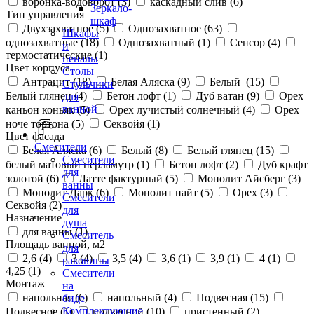
воронка-водоворот (
3
)
каскадный слив (
6
)
Зеркало-
Тип управления
шкаф
Двухзахватное (
5
)
Однозахватное (
63
)
Шкафы
однозахватные (
18
)
Однозахватный (
1
)
Сенсор (
4
)
и
термостатические (
1
)
пеналы
Цвет корпуса
Столы
Антрацит (
18
)
Белая Аляска (
9
)
Белый (
15
)
Стульчики
Белый глянец (
4
)
Бетон лофт (
1
)
Дуб ватан (
9
)
Орех
для
ванной
каньон коньяк (
5
)
Орех лучистый солнечный (
4
)
Орех
ноче тортона (
5
)
Секвойя (
1
)
Цвет фасада
Смесители
Белая Аляска (
6
)
Белый (
8
)
Белый глянец (
15
)
Смесители
белый матовый перламутр (
1
)
Бетон лофт (
2
)
Дуб крафт
для
золотой (
6
)
Латте фактурный (
5
)
Монолит Айсберг (
3
)
ванны
Монолит Дарк (
6
)
Монолит найт (
5
)
Орех (
3
)
Смесители
Секвойя (
2
)
для
Назначение
душа
для ванны (
1
)
Смеситель
Площадь ванной, м2
для
2,6 (
4
)
3 (
4
)
3,5 (
4
)
3,6 (
1
)
3,9 (
1
)
4 (
1
)
раковины
4,25 (
1
)
Смесители
Монтаж
на
напольная (
6
)
напольный (
4
)
Подвесная (
15
)
биде
Комплектующие
Подвесное (
1
)
подвесной (
10
)
пристенный (
2
)