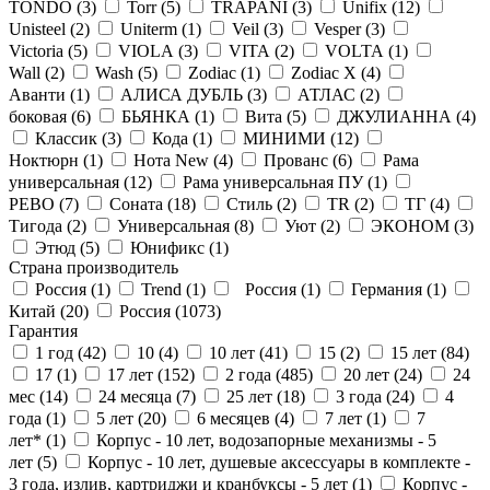
TONDO (
3
)
Torr (
5
)
TRAPANI (
3
)
Unifix (
12
)
Unisteel (
2
)
Uniterm (
1
)
Veil (
3
)
Vesper (
3
)
Victoria (
5
)
VIOLA (
3
)
VITA (
2
)
VOLTA (
1
)
Wall (
2
)
Wash (
5
)
Zodiac (
1
)
Zodiac X (
4
)
Аванти (
1
)
АЛИСА ДУБЛЬ (
3
)
АТЛАС (
2
)
боковая (
6
)
БЬЯНКА (
1
)
Вита (
5
)
ДЖУЛИАННА (
4
)
Классик (
3
)
Кода (
1
)
МИНИМИ (
12
)
Ноктюрн (
1
)
Нота New (
4
)
Прованс (
6
)
Рама
универсальная (
12
)
Рама универсальная ПУ (
1
)
РЕВО (
7
)
Соната (
18
)
Стиль (
2
)
ТR (
2
)
ТГ (
4
)
Тигода (
2
)
Универсальная (
8
)
Уют (
2
)
ЭКОНОМ (
3
)
Этюд (
5
)
Юнификс (
1
)
Страна производитель
Россия (
1
)
Trend (
1
)
Россия (
1
)
Германия (
1
)
Китай (
20
)
Россия (
1073
)
Гарантия
1 год (
42
)
10 (
4
)
10 лет (
41
)
15 (
2
)
15 лет (
84
)
17 (
1
)
17 лет (
152
)
2 года (
485
)
20 лет (
24
)
24
мес (
14
)
24 месяца (
7
)
25 лет (
18
)
3 года (
24
)
4
года (
1
)
5 лет (
20
)
6 месяцев (
4
)
7 лет (
1
)
7
лет* (
1
)
Корпус - 10 лет, водозапорные механизмы - 5
лет (
5
)
Корпус - 10 лет, душевые аксессуары в комплекте -
3 года, излив, картриджи и кранбуксы - 5 лет (
1
)
Корпус -