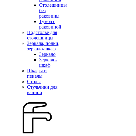
Столешницы
без
раковины
Тумба с
раковиной
Подстолье для
столешницы
Зеркала, полки,
зеркало-шкаф
Зеркало
Зеркало-
шкаф
Шкафы и
пеналы
Столы
Стульчики для
ванной