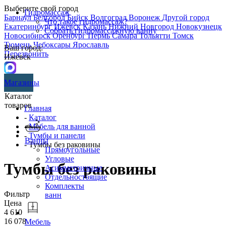
Выберите свой город
Гидромассаж
Барнаул
Белгород
Бийск
Волгоград
Воронеж
Другой город
Что такое гидромассаж?
Екатеринбург
Ижевск
Казань
Нижний Новгород
Новокузнецк
Собрать гидромассажную ванну
Новосибирск
Оренбург
Пермь
Самара
Тольятти
Томск
Тюмень
Чебоксары
Ярославль
Ваш город:
Перезвонить
Ижевск
Магазины
Каталог
товаров
Главная
-
Каталог
-
Мебель для ванной
-
Тумбы и панели
Ванны
- Тумбы без раковины
Прямоугольные
Угловые
Тумбы без раковины
Асимметричные
Отдельностоящие
Комплекты
Фильтр
ванн
Цена
4 610
16 078
Мебель