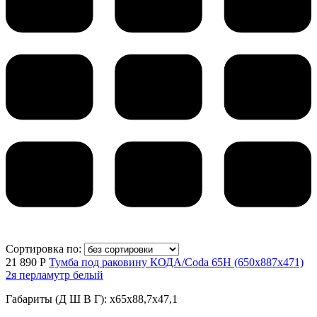
Сортировка по:
21 890 Р
Тумба под раковину КОДА/Coda 65Н (650х887х471)
2я перламутр белый
Габариты (Д Ш В Г): x65x88,7x47,1