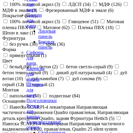
100% литьевой акрил (
3
)
ЛДСП (
34
)
МДФ (
126
)
для
ванн
МДФ в эмали (
3
)
Фрезерованный МДФ в эмале (
6
)
Панели
Покрытие фасада
для
100% литьевой акрил (
3
)
Глянцевое (
51
)
Матовая
ванн
пленка ПВХ (
6
)
Матовое (
62
)
Пленка ПВХ (
18
)
Лицевая
Шпон в лаке (
1
)
панель
Фурнитура
Боковая
без ручек (
38
)
хром (
36
)
панель
Форма
Сифоны
прямоугольная (
1
)
для
Цвет
ванн
белый (
68
)
бетон (
2
)
бетон светло-серый (
9
)
Карнизы
бетон темно-серый (
9
)
дикий дуб натуральный (
4
)
дуб
для
вотан (
10
)
дуб намибия (
7
)
дуб сонома (
9
)
ванны
серый (
12
)
черный (
2
)
Шторки
Монтаж
для
ванн
напольные (
50
)
подвесные (
84
)
Подголовники
Оснащение
Ручки
Навеска SCARPI-4 левая/правая Направляющая
для
частичного выдвижения Quadro правая/левая, Направляющая
ванны
деталь крепления Quadro, задняя Фурнитура Hettich (
5
)
Гидромассажные
Навеска SCARPI-4 левая/правая Направляющая частичного
опции
выдвижения, ЕВ20, правая/левая, Quadro 25 silent system
Стандартные