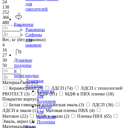
24
для
138
смесителей
252
366
480
Раковины
Раковины
Сифоны
Вес, кг (без упаковки)
для
4
раковин
16
27
39
Душевые
50
поддоны
и
перегородки
Душевые
Материал корпуса
поддоны
Керамогранит (
9
)
ЛДСП (
74
)
ЛДСП с технологией
Карнизы
PROTECT (
3
)
МДФ (
81
)
МДФ в ПВХ пленке (
18
)
для
Покрытие корпуса
поддонов
Белая глянцевая итальянская эмаль (
3
)
ЛДСП (
36
)
Панели
ЛДСП в эмали (
1
)
Матовая пленка ПВХ (
4
)
для
Матовое (
22
)
МДФ в эмали (
2
)
Пленка ПВХ (
65
)
поддонов
Эмаль, акрил (
2
)
Поддоны
Материал фасада
Рамы