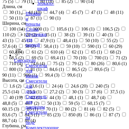
75 (
5
)
79 (
1
)
80 (
18
)
85 (
2
)
90 (
14
)
Зеркало-
Длина, см
шкаф
30 (
1
)
44 (
10
)
44,7 (
4
)
45 (
7
)
47 (
1
)
48 (
11
)
Шкафы
50 (
11
)
87 (
1
)
90 (
1
)
и
Ширина, см
пеналы
100 (
14
)
1000 (
1
)
105,6 (
1
)
106 (
1
)
106,5 (
2
)
Столы
Стульчики
110 (
2
)
120 (
2
)
35 (
1
)
38 (
2
)
39 (
1
)
40 (
3
)
для
43 (
1
)
45 (
1
)
47,9 (
1
)
48,4 (
1
)
50 (
10
)
55 (
2
)
ванной
57,6 (
4
)
58 (
2
)
58,4 (
1
)
59 (
10
)
590 (
1
)
60 (
29
)
60,4 (
4
)
61 (
2
)
610 (
4
)
62 (
1
)
65 (
1
)
68 (
2
)
68,5 (
2
)
69 (
5
)
69,4 (
1
)
70 (
10
)
700 (
1
)
71 (
2
)
Смесители
710 (
4
)
74,6 (
4
)
75 (
2
)
79 (
2
)
80 (
26
)
80,6 (
1
)
Смесители
800 (
1
)
81 (
1
)
84,6 (
1
)
86,5 (
2
)
89,6 (
5
)
для
90 (
11
)
900 (
1
)
99,4 (
3
)
99,6 (
1
)
ванны
Высота, см
Смесители
1,6 (
2
)
23,6 (
1
)
24 (
4
)
24,6 (
20
)
240 (
5
)
для
душа
25,5 (
14
)
25.5 (
1
)
27,2 (
2
)
30 (
3
)
37 (
6
)
37,5 (
1
)
Смеситель
40 (
19
)
42 (
1
)
44 (
3
)
48,1 (
1
)
48,7 (
4
)
для
48,8 (
5
)
48.7 (
2
)
50 (
13
)
59 (
5
)
60,15 (
7
)
раковины
60.15 (
3
)
65 (
1
)
70 (
1
)
80 (
2
)
81 (
4
)
82 (
5
)
Смесители
83,6 (
7
)
84,5 (
1
)
85 (
23
)
850 (
8
)
86 (
1
)
87 (
7
)
на
88,7 (
4
)
89 (
4
)
биде
Глубина, см
Комплектующие