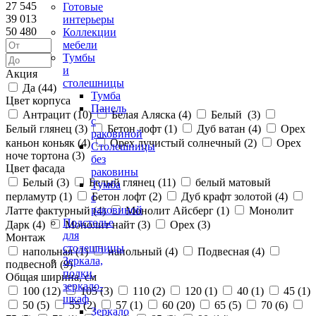
27 545
Готовые
39 013
интерьеры
50 480
Коллекции
мебели
Тумбы
и
Акция
столешницы
Да (
44
)
Тумба
Цвет корпуса
Панель
Антрацит (
10
)
Белая Аляска (
4
)
Белый (
3
)
с
Белый глянец (
3
)
Бетон лофт (
1
)
Дуб ватан (
4
)
Орех
раковиной
каньон коньяк (
4
)
Орех лучистый солнечный (
2
)
Орех
Столешницы
ноче тортона (
3
)
без
Цвет фасада
раковины
Белый (
3
)
Белый глянец (
11
)
белый матовый
Тумба
перламутр (
1
)
Бетон лофт (
2
)
Дуб крафт золотой (
4
)
с
раковиной
Латте фактурный (
4
)
Монолит Айсберг (
1
)
Монолит
Подстолье
Дарк (
4
)
Монолит найт (
3
)
Орех (
3
)
для
Монтаж
столешницы
напольная (
1
)
напольный (
4
)
Подвесная (
4
)
Зеркала,
подвесной (
9
)
полки,
Общая ширина, см
зеркало-
100 (
12
)
105 (
3
)
110 (
2
)
120 (
1
)
40 (
1
)
45 (
1
)
шкаф
50 (
5
)
55 (
2
)
57 (
1
)
60 (
20
)
65 (
5
)
70 (
6
)
Зеркало