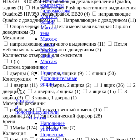
HD/350 – 9105624 Направляющая деталь крепления Quadro,
комплекты
задняя (
1
)
Направляющая Push up частичного выдвижения
гидромассажа
Quadro25 НР/350 ,левая/правая, ЕВ20 (
4
)
направляющие
Массаж
Quadro с доводчиком (
6
)
Направляющие с доводчиком (
11
)
общий
Опора чёрная (
2
)
Петля мебельная вкладная Clip-on с
Массаж
доводчиком (
3
)
тела
Механизм
Массаж
направляющие частичного выдвижения (
11
)
Петля
спины
мебельная накладная Clip-on с доводчиком (
7
)
Массаж
Количество отверстий для смесителя
шиацу
1 (
5
)
Массаж
Система хранения
ног
Подсветка
дверцы (
18
)
дверцы, ящики (
9
)
ящики (
50
)
Дополнительные
Конструкция
опции
1 дверца (
11
)
1 дверца, 2 ящика (
2
)
1 ящик (
26
)
2
дверцы (
5
)
2 дверцы, 2 ящика (
1
)
2 ящика (
15
)
3
ящика (
3
)
3 ящика, 1 дверца (
1
)
Унитазы
Материал раковины
и
polytitan (
8
)
искусственный камень (
15
)
полотенцесушители
керамика (
22
)
сантехнический фарфор (
28
)
Унитазы
Бренд
Напольные
1Marka (
174
)
Marka One (
7
)
унитазы
Коллекция
Подвесные
Coda (
4
)
Cube (
2
)
Desire (
1
)
Estel (
1
)
Forest (
1
)