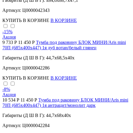
Габариты (Д Ш В Г): x84,6x88,7x47,1
Артикул: Ц0000042343
КУПИТЬ
В КОРЗИНЕ
В КОРЗИНЕ
-15
%
Акция
9 733 Р
11 450 Р
Тумба под раковину БЛОК МИНИ/Aris mini
70П (685х400х447) 1я дуб вотан/белый глянец
Габариты (Д Ш В Г): 44,7x68,5x40x
Артикул: Ц0000042286
КУПИТЬ
В КОРЗИНЕ
В КОРЗИНЕ
-8
%
Акция
10 534 Р
11 450 Р
Тумба под раковину БЛОК МИНИ/Aris mini
70П (685х400х447) 1я антрацит/монолит дарк
Габариты (Д Ш В Г): 44,7x68x40x
Артикул: Ц0000042284