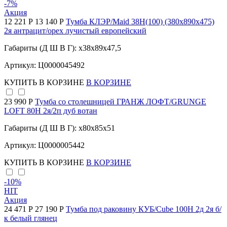
-7
%
Акция
12 221 Р
13 140 Р
Тумба КЛЭР/Maid 38Н(100) (380х890х475)
2я антрацит/орех лучистый европейский
Габариты (Д Ш В Г): x38x89x47,5
Артикул: Ц0000045492
КУПИТЬ
В КОРЗИНЕ
В КОРЗИНЕ
23 990 Р
Тумба со столешницей ГРАНЖ ЛОФТ/GRUNGE
LOFT 80Н 2я/2п дуб вотан
Габариты (Д Ш В Г): x80x85x51
Артикул: Ц0000005442
КУПИТЬ
В КОРЗИНЕ
В КОРЗИНЕ
-10
%
HIT
Акция
24 471 Р
27 190 Р
Тумба под раковину КУБ/Cube 100Н 2д 2я б/
к белый глянец