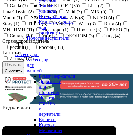
унитазы
Gaula (
5
)
GRUNGE LOFT (
35
)
Lina (
2
)
Умные
унитазы
Lina Classic (
2
)
Loft (
4
)
Maid (
3
)
MIX (
5
)
Инсталляции
Monro (
1
)
NEGA (
2
)
New Aris (
8
)
NUVO (
4
)
Комплектующие
Story (
1
)
TERA (
6
)
Veil (
1
)
Wash (
3
)
Вита (
4
)
для
МИНИМИ (
11
)
Ноктюрн (
1
)
Прованс (
3
)
РЕВО (
7
)
санфаянса
Соната (
10
)
Уют (
2
)
ЭКОНОМ (
3
)
Этюд (
4
)
Полотенцесушители
Страна производитель
Россия (
1
)
Россия (
183
)
Гарантия
Аксессуары
2 года (
170
)
Аксессуары
для
ванной
Бумагодержатели
Держатели
для
полотенец
Дозаторы,
стаканы
Вид каталога
и
держатели
Ершики
Крючки
Мыльницы