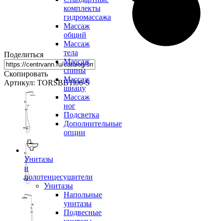
комплекты
гидромассажа
Массаж
общий
Массаж
тела
Поделиться
Массаж
спины
Скопировать
Массаж
Артикул: TORSBBTi06-S
шиацу
Массаж
ног
Подсветка
Дополнительные
опции
Унитазы
и
полотенцесушители
Унитазы
Напольные
унитазы
Подвесные