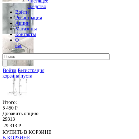
Чистящее
средство
Войти
Регистрация
Акции
Магазины
Контакты
О
нас
Войти
Регистрация
корзина пуста
Итого:
5 450 Р
Добавить опцию
29313
29 313 Р
КУПИТЬ
В КОРЗИНЕ
В КОРЗИНЕ