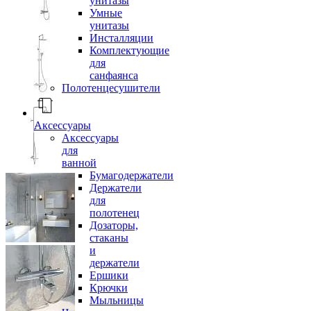
унитазы
Умные
унитазы
Инсталляции
Комплектующие
для
санфаянса
Полотенцесушители
Аксессуары
Аксессуары
для
ванной
Бумагодержатели
Держатели
для
полотенец
Дозаторы,
стаканы
и
держатели
Ершики
Крючки
Мыльницы