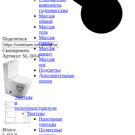
комплекты
гидромассажа
Массаж
общий
Массаж
тела
Массаж
Поделиться
спины
Массаж
Скопировать
шиацу
Артикул: SL-5014
Массаж
ног
Подсветка
Дополнительные
опции
Унитазы
и
полотенцесушители
Унитазы
Напольные
унитазы
Итого:
Подвесные