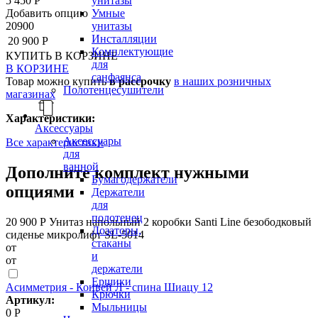
5 450 Р
унитазы
Добавить опцию
Умные
20900
унитазы
Инсталляции
20 900 Р
Комплектующие
КУПИТЬ
В КОРЗИНЕ
для
В КОРЗИНЕ
санфаянса
Товар можно купить
в рассрочку
в наших розничных
Полотенцесушители
магазинах
Характеристики:
Аксессуары
Аксессуары
Все характеристики
для
ванной
Дополните комплект нужными
Бумагодержатели
опциями
Держатели
для
полотенец
20 900 Р
Унитаз напольный 2 коробки Santi Line безободковый
Дозаторы,
сиденье микролифт SL-5014
стаканы
от
и
от
держатели
Ершики
Асимметрия - Конвей Л - спина Шиацу 12
Крючки
Артикул:
Мыльницы
0 Р