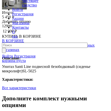
Чистящее
средство
Войти
Итого:
Регистрация
5 450 Р
Акции
Добавить опцию
Магазины
12900
Контакты
12 900 Р
О
нас
КУПИТЬ
В КОРЗИНЕ
В КОРЗИНЕ
Товар можно купить
в рассрочку
в наших розничных
магазинах
Войти
Регистрация
Описание:
корзина пуста
Унитаз Santi Line подвесной безободковый (сиденье
микролифт)SL-5025
Характеристики:
Все характеристики
Дополните комплект нужными
опциями