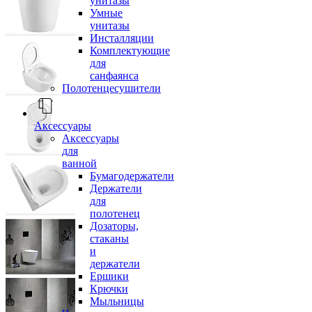
унитазы
Умные
унитазы
Инсталляции
Комплектующие
для
санфаянса
Полотенцесушители
Аксессуары
Аксессуары
для
ванной
Бумагодержатели
Держатели
для
полотенец
Дозаторы,
стаканы
и
держатели
Ершики
Крючки
Мыльницы