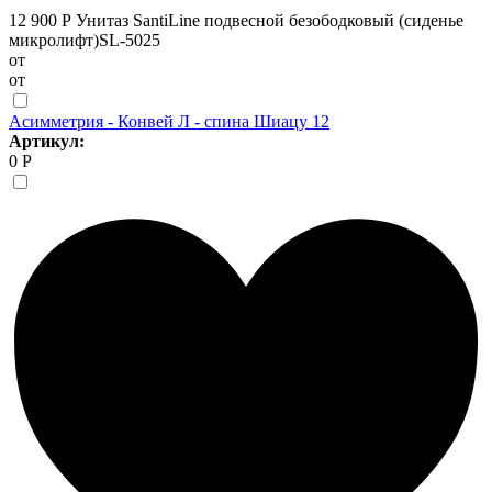
12 900 Р
Унитаз SantiLine подвесной безободковый (сиденье
микролифт)SL-5025
от
от
Асимметрия - Конвей Л - спина Шиацу 12
Артикул:
0 Р