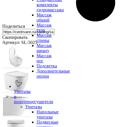
комплекты
гидромассажа
Массаж
общий
Массаж
Поделиться
тела
Массаж
Скопировать
спины
Артикул: SL-5025
Массаж
шиацу
Массаж
ног
Подсветка
Дополнительные
опции
Унитазы
и
полотенцесушители
Унитазы
Напольные
унитазы
Подвесные