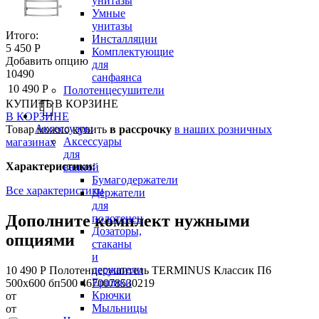
унитазы
Умные
унитазы
Итого:
Инсталляции
5 450 Р
Комплектующие
Добавить опцию
для
10490
санфаянса
10 490 Р
Полотенцесушители
КУПИТЬ
В КОРЗИНЕ
В КОРЗИНЕ
Аксессуары
Товар можно купить
в рассрочку
в наших розничных
Аксессуары
магазинах
для
Характеристики:
ванной
Бумагодержатели
Все характеристики
Держатели
для
Дополните комплект нужными
полотенец
Дозаторы,
опциями
стаканы
и
держатели
10 490 Р
Полотенцесушитель TERMINUS Классик П6
Ершики
500х600 бп500 4670078530219
Крючки
от
Мыльницы
от