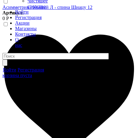
Чистящее
средство
Асимметрия - Конвей Л - спина Шиацу 12
Войти
Артикул:
Регистрация
0 Р
Акции
Магазины
Контакты
О
нас
Войти
Регистрация
корзина пуста