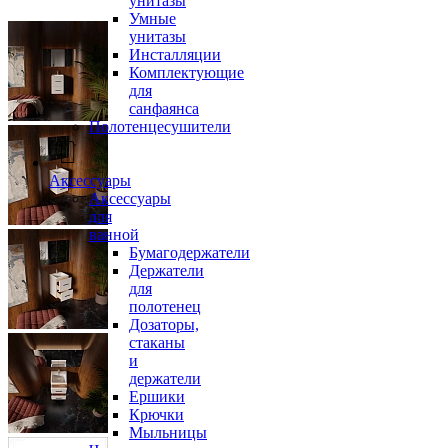
унитазы
Умные
унитазы
Инсталляции
Комплектующие
для
санфаянса
Полотенцесушители
Аксессуары
Аксессуары
для
ванной
Бумагодержатели
Держатели
для
полотенец
Дозаторы,
стаканы
и
держатели
Ершики
Крючки
Мыльницы