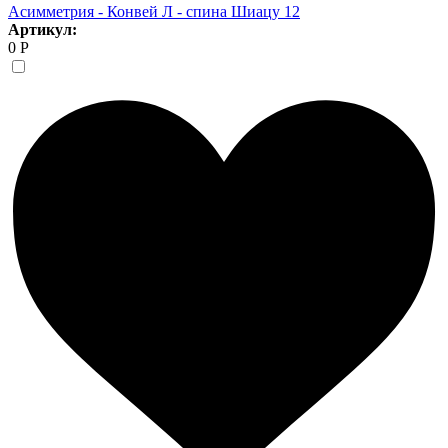
Асимметрия - Конвей Л - спина Шиацу 12
Артикул:
0 Р