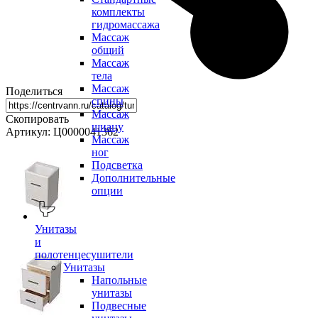
комплекты
гидромассажа
Массаж
общий
Массаж
тела
Массаж
Поделиться
спины
Массаж
Скопировать
шиацу
Артикул: Ц0000041362
Массаж
ног
Подсветка
Дополнительные
опции
Унитазы
и
полотенцесушители
Унитазы
Напольные
унитазы
Подвесные