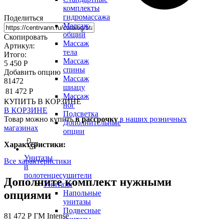
комплекты
гидромассажа
Поделиться
Массаж
общий
Скопировать
Массаж
Артикул:
тела
Итого:
Массаж
5 450 Р
спины
Добавить опцию
Массаж
81472
шиацу
81 472 Р
Массаж
КУПИТЬ
В КОРЗИНЕ
ног
В КОРЗИНЕ
Подсветка
Товар можно купить
в рассрочку
в наших розничных
Дополнительные
магазинах
опции
Характеристики:
Унитазы
Все характеристики
и
полотенцесушители
Дополните комплект нужными
Унитазы
опциями
Напольные
унитазы
Подвесные
81 472 Р
ГМ Intense