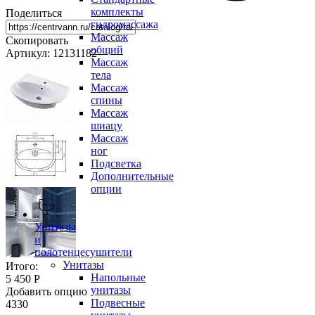
комплекты
Поделиться
гидромассажа
Массаж
Скопировать
общий
Артикул: 12131182
Массаж
тела
Массаж
спины
Массаж
шиацу
Массаж
ног
Подсветка
Дополнительные
опции
Унитазы
и
полотенцесушители
Унитазы
Итого:
Напольные
5 450 Р
унитазы
Добавить опцию
Подвесные
4330