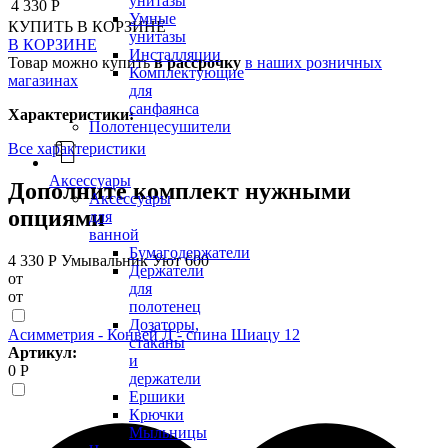
унитазы
4 330 Р
Умные
КУПИТЬ
В КОРЗИНЕ
унитазы
В КОРЗИНЕ
Инсталляции
Товар можно купить
в рассрочку
в наших розничных
Комплектующие
магазинах
для
санфаянса
Характеристики:
Полотенцесушители
Все характеристики
Аксессуары
Дополните комплект нужными
Аксессуары
опциями
для
ванной
Бумагодержатели
4 330 Р
Умывальник Уют 600
Держатели
от
для
от
полотенец
Дозаторы,
Асимметрия - Конвей Л - спина Шиацу 12
стаканы
Артикул:
и
0 Р
держатели
Ершики
Крючки
Мыльницы