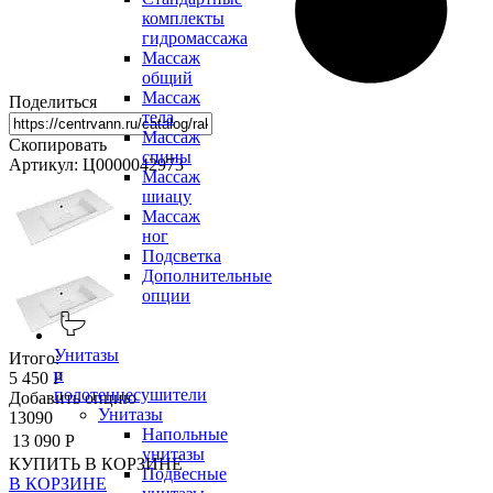
комплекты
гидромассажа
Массаж
общий
Массаж
Поделиться
тела
Массаж
Скопировать
спины
Артикул: Ц0000042973
Массаж
шиацу
Массаж
ног
Подсветка
Дополнительные
опции
Унитазы
Итого:
и
5 450 Р
полотенцесушители
Добавить опцию
Унитазы
13090
Напольные
13 090 Р
унитазы
КУПИТЬ
В КОРЗИНЕ
Подвесные
В КОРЗИНЕ