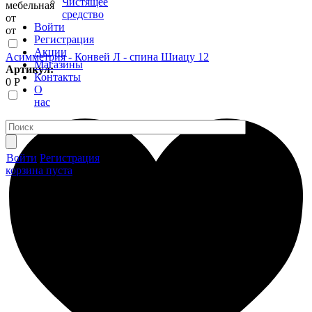
Чистящее
мебельная
средство
от
Войти
от
Регистрация
Акции
Асимметрия - Конвей Л - спина Шиацу 12
Магазины
Артикул:
Контакты
0 Р
О
нас
Войти
Регистрация
корзина пуста