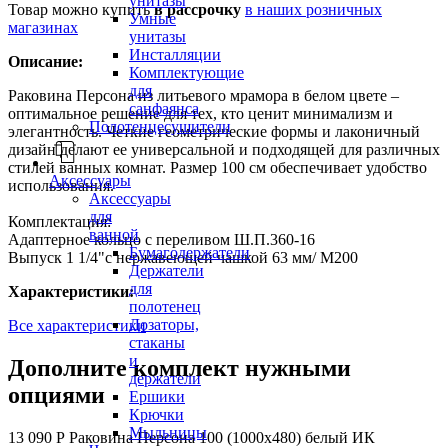
унитазы
Товар можно купить
в рассрочку
в наших розничных
Умные
магазинах
унитазы
Инсталляции
Описание:
Комплектующие
для
Раковина Персона из литьевого мрамора в белом цвете –
санфаянса
оптимальное решение для тех, кто ценит минимализм и
Полотенцесушители
элегантность. Четкие геометрические формы и лаконичный
дизайн делают ее универсальной и подходящей для различных
стилей ванных комнат. Размер 100 см обеспечивает удобство
Аксессуары
использования.
Аксессуары
для
Комплектация:
ванной
Адаптерное кольцо с переливом Ш.П.360-16
Бумагодержатели
Выпуск 1 1/4"с нержавеющей чашкой 63 мм/ М200
Держатели
для
Характеристики:
полотенец
Дозаторы,
Все характеристики
стаканы
и
Дополните комплект нужными
держатели
опциями
Ершики
Крючки
Мыльницы
13 090 Р
Раковина Персона 100 (1000х480) белый ИК