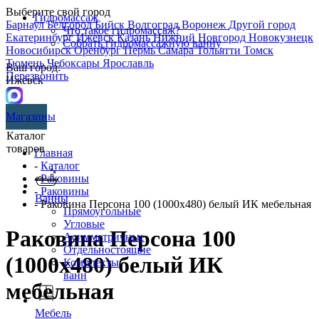
Выберите свой город
Гидромассаж
Барнаул
Белгород
Бийск
Волгоград
Воронеж
Другой город
Что такое гидромассаж?
Екатеринбург
Ижевск
Казань
Нижний Новгород
Новокузнецк
Собрать гидромассажную ванну
Новосибирск
Оренбург
Пермь
Самара
Тольятти
Томск
Тюмень
Чебоксары
Ярославль
Ваш город:
Перезвонить
Ижевск
Магазины
Каталог
товаров
Главная
-
Каталог
-
Раковины
-
Раковины
Ванны
- Раковина Персона 100 (1000х480) белый ИК мебельная
Прямоугольные
Угловые
Раковина Персона 100
Асимметричные
Отдельностоящие
(1000х480) белый ИК
Комплекты
ванн
мебельная
Мебель