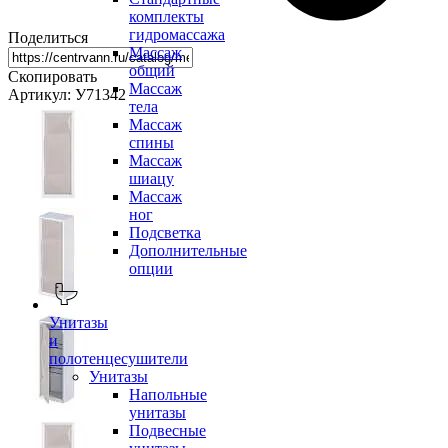
комплекты
гидромассажа
Поделиться
Массаж
общий
Скопировать
Массаж
Артикул: У71342
тела
Массаж
спины
Массаж
шиацу
Массаж
ног
Подсветка
Дополнительные
опции
Унитазы
и
полотенцесушители
Унитазы
Напольные
унитазы
Подвесные