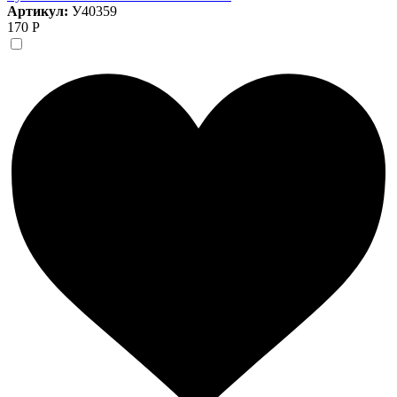
Артикул:
У40359
170 Р