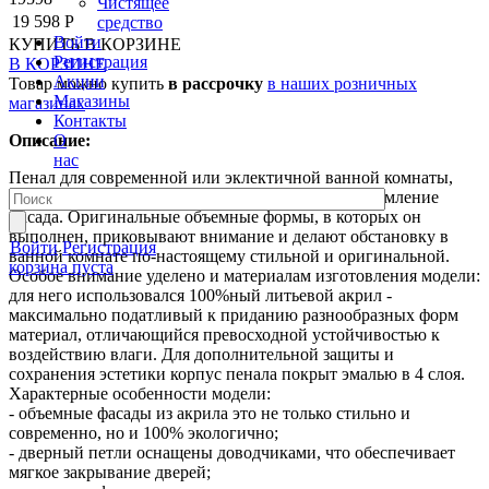
Чистящее
19 598 Р
средство
Войти
КУПИТЬ
В КОРЗИНЕ
Регистрация
В КОРЗИНЕ
Акции
Товар можно купить
в рассрочку
в наших розничных
Магазины
магазинах
Контакты
О
Описание:
нас
Пенал для современной или эклектичной ванной комнаты,
главным героем которого становится смелое оформление
фасада. Оригинальные объемные формы, в которых он
выполнен, приковывают внимание и делают обстановку в
Войти
Регистрация
ванной комнате по-настоящему стильной и оригинальной.
корзина пуста
Особое внимание уделено и материалам изготовления модели:
для него использовался 100%ный литьевой акрил -
максимально податливый к приданию разнообразных форм
материал, отличающийся превосходной устойчивостью к
воздействию влаги. Для дополнительной защиты и
сохранения эстетики корпус пенала покрыт эмалью в 4 слоя.
Характерные особенности модели:
- объемные фасады из акрила это не только стильно и
современно, но и 100% экологично;
- дверный петли оснащены доводчиками, что обеспечивает
мягкое закрывание дверей;