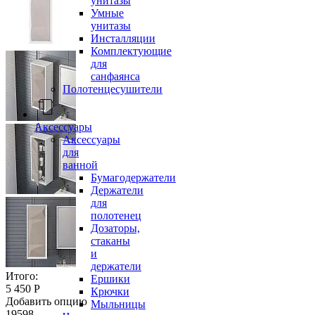
унитазы
Умные
унитазы
Инсталляции
Комплектующие
для
санфаянса
Полотенцесушители
Аксессуары
Аксессуары
для
ванной
Бумагодержатели
Держатели
для
полотенец
Дозаторы,
стаканы
и
держатели
Итого:
Ершики
5 450 Р
Крючки
Добавить опцию
Мыльницы
19598