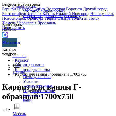
Выберите свой город
Гидромассаж
Барнаул
Белгород
Бийск
Волгоград
Воронеж
Другой город
Что такое гидромассаж?
Екатеринбург
Ижевск
Казань
Нижний Новгород
Новокузнецк
Собрать гидромассажную ванну
Новосибирск
Оренбург
Пермь
Самара
Тольятти
Томск
Тюмень
Чебоксары
Ярославль
Ваш город:
Перезвонить
Ижевск
Магазины
Каталог
товаров
Главная
-
Каталог
-
Опции для ванн
-
Карнизы для ванны
Ванны
- Карниз для ванны Г-образный 1700х750
Прямоугольные
Угловые
Карниз для ванны Г-
Асимметричные
Отдельностоящие
образный 1700х750
Комплекты
ванн
Мебель