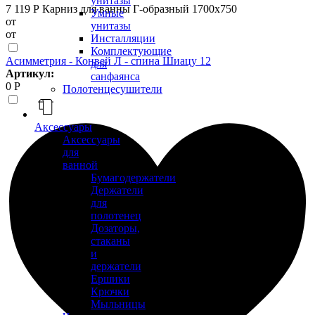
унитазы
7 119 Р
Карниз для ванны Г-образный 1700х750
Умные
от
унитазы
от
Инсталляции
Комплектующие
Асимметрия - Конвей Л - спина Шиацу 12
для
Артикул:
санфаянса
0 Р
Полотенцесушители
Аксессуары
Аксессуары
для
ванной
Бумагодержатели
Держатели
для
полотенец
Дозаторы,
стаканы
и
держатели
Ершики
Крючки
Мыльницы