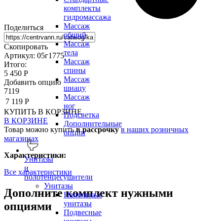
комплекты
гидромассажа
Массаж
Поделиться
общий
Массаж
Скопировать
тела
Артикул: 05г1775
Массаж
Итого:
спины
5 450 Р
Массаж
Добавить опцию
шиацу
7119
Массаж
7 119 Р
ног
КУПИТЬ
В КОРЗИНЕ
Подсветка
В КОРЗИНЕ
Дополнительные
Товар можно купить
в рассрочку
в наших розничных
опции
магазинах
Характеристики:
Унитазы
и
Все характеристики
полотенцесушители
Унитазы
Дополните комплект нужными
Напольные
унитазы
опциями
Подвесные