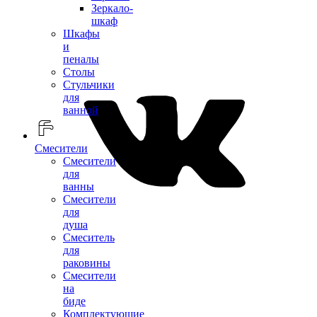
Зеркало-
шкаф
Шкафы
и
пеналы
Столы
Стульчики
для
ванной
Смесители
Смесители
для
ванны
Смесители
для
душа
Смеситель
для
раковины
Смесители
на
биде
Комплектующие