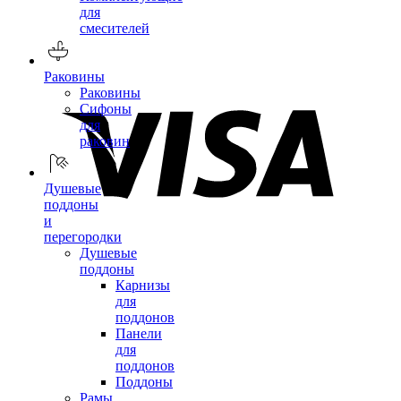
для
смесителей
Раковины
Раковины
Сифоны
для
раковин
Душевые
поддоны
и
перегородки
Душевые
поддоны
Карнизы
для
поддонов
Панели
для
поддонов
Поддоны
Рамы