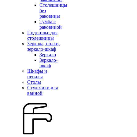
Столешницы
без
раковины
Тумба с
раковиной
Подстолье для
столешницы
Зеркала, полки,
зеркало-шкаф
Зеркало
Зеркало-
шкаф
Шкафы и
пеналы
Столы
Стульчики для
ванной