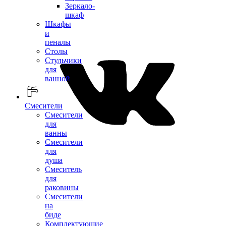
Зеркало-
шкаф
Шкафы
и
пеналы
Столы
Стульчики
для
ванной
Смесители
Смесители
для
ванны
Смесители
для
душа
Смеситель
для
раковины
Смесители
на
биде
Комплектующие