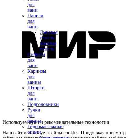
для
ванн
Панели
для
ванн
Лицевая
панель
Боковая
панель
Сифоны
для
ванн
Карнизы
для
ванны
Шторки
для
ванн
Подголовники
Ручки
для
ванны
Используем куки и рекомендательные технологии
Гидромассажные
опции
Наш сайт использует файлы cookies. Продолжая просмотр
Стандартные