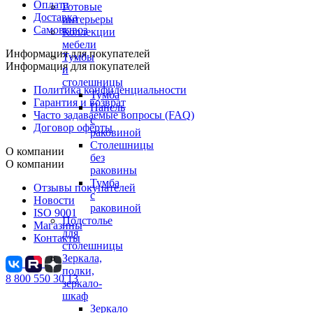
Оплата
Готовые
Доставка
интерьеры
Самовывоз
Коллекции
мебели
Информация для покупателей
Тумбы
Информация для покупателей
и
столешницы
Политика конфиденциальности
Тумба
Гарантия и возврат
Панель
Часто задаваемые вопросы (FAQ)
с
Договор оферты
раковиной
Столешницы
О компании
без
О компании
раковины
Тумба
Отзывы покупателей
с
Новости
раковиной
ISO 9001
Подстолье
Магазины
для
Контакты
столешницы
Зеркала,
полки,
8 800 550 30 13
зеркало-
шкаф
Зеркало