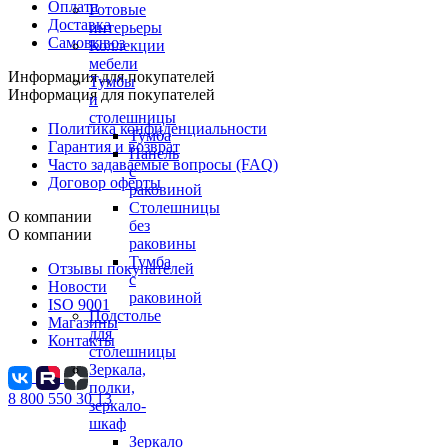
Оплата
Готовые
Доставка
интерьеры
Самовывоз
Коллекции
мебели
Информация для покупателей
Тумбы
Информация для покупателей
и
столешницы
Политика конфиденциальности
Тумба
Гарантия и возврат
Панель
Часто задаваемые вопросы (FAQ)
с
Договор оферты
раковиной
Столешницы
О компании
без
О компании
раковины
Тумба
Отзывы покупателей
с
Новости
раковиной
ISO 9001
Подстолье
Магазины
для
Контакты
столешницы
Зеркала,
полки,
8 800 550 30 13
зеркало-
шкаф
Зеркало