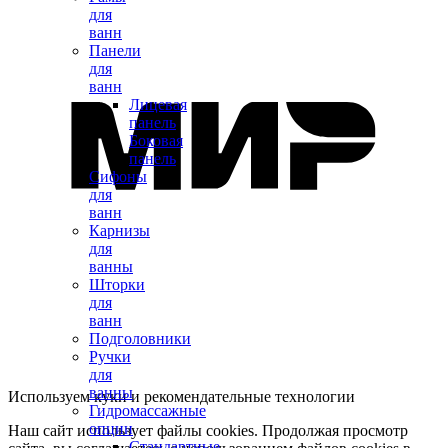
для
ванн
Панели
для
ванн
Лицевая
панель
Боковая
панель
Сифоны
для
ванн
Карнизы
для
ванны
Шторки
для
ванн
Подголовники
Ручки
для
ванны
Используем куки и рекомендательные технологии
Гидромассажные
опции
Наш сайт использует файлы cookies. Продолжая просмотр
Стандартные