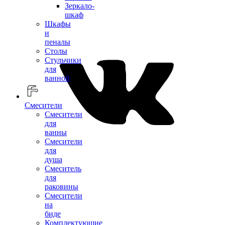
Зеркало-
шкаф
Шкафы
и
пеналы
Столы
Стульчики
для
ванной
Смесители
Смесители
для
ванны
Смесители
для
душа
Смеситель
для
раковины
Смесители
на
биде
Комплектующие