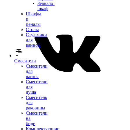
Зеркало-
шкаф
Шкафы
и
пеналы
Столы
Стульчики
для
ванной
Смесители
Смесители
для
ванны
Смесители
для
душа
Смеситель
для
раковины
Смесители
на
биде
Комплектующие