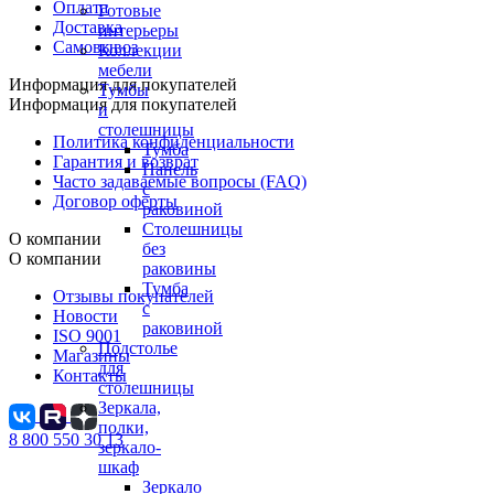
Оплата
Готовые
Доставка
интерьеры
Самовывоз
Коллекции
мебели
Информация для покупателей
Тумбы
Информация для покупателей
и
столешницы
Политика конфиденциальности
Тумба
Гарантия и возврат
Панель
Часто задаваемые вопросы (FAQ)
с
Договор оферты
раковиной
Столешницы
О компании
без
О компании
раковины
Тумба
Отзывы покупателей
с
Новости
раковиной
ISO 9001
Подстолье
Магазины
для
Контакты
столешницы
Зеркала,
полки,
8 800 550 30 13
зеркало-
шкаф
Зеркало