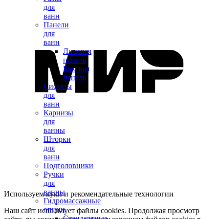
для
ванн
Панели
для
ванн
Лицевая
панель
Боковая
панель
Сифоны
для
ванн
Карнизы
для
ванны
Шторки
для
ванн
Подголовники
Ручки
для
ванны
Используем куки и рекомендательные технологии
Гидромассажные
опции
Наш сайт использует файлы cookies. Продолжая просмотр
Стандартные