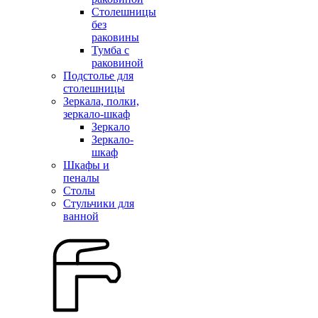
Столешницы
без
раковины
Тумба с
раковиной
Подстолье для
столешницы
Зеркала, полки,
зеркало-шкаф
Зеркало
Зеркало-
шкаф
Шкафы и
пеналы
Столы
Стульчики для
ванной