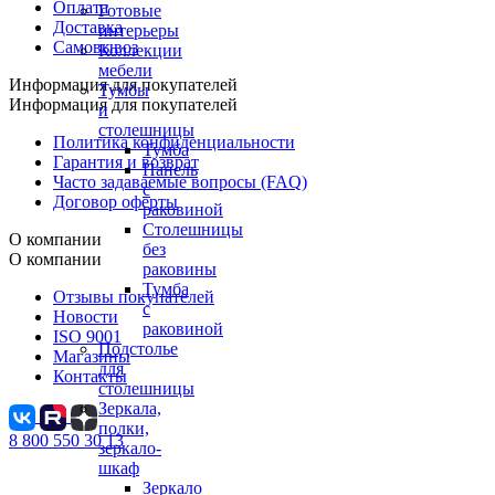
Оплата
Готовые
Доставка
интерьеры
Самовывоз
Коллекции
мебели
Информация для покупателей
Тумбы
Информация для покупателей
и
столешницы
Политика конфиденциальности
Тумба
Гарантия и возврат
Панель
Часто задаваемые вопросы (FAQ)
с
Договор оферты
раковиной
Столешницы
О компании
без
О компании
раковины
Тумба
Отзывы покупателей
с
Новости
раковиной
ISO 9001
Подстолье
Магазины
для
Контакты
столешницы
Зеркала,
полки,
8 800 550 30 13
зеркало-
шкаф
Зеркало