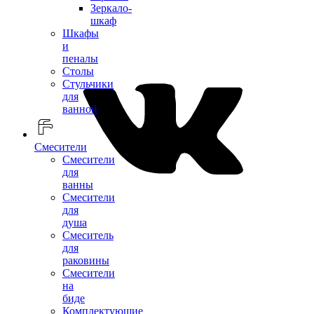
Зеркало-
шкаф
Шкафы
и
пеналы
Столы
Стульчики
для
ванной
Смесители
Смесители
для
ванны
Смесители
для
душа
Смеситель
для
раковины
Смесители
на
биде
Комплектующие