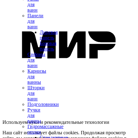
для
ванн
Панели
для
ванн
Лицевая
панель
Боковая
панель
Сифоны
для
ванн
Карнизы
для
ванны
Шторки
для
ванн
Подголовники
Ручки
для
ванны
Используем куки и рекомендательные технологии
Гидромассажные
опции
Наш сайт использует файлы cookies. Продолжая просмотр
Стандартные