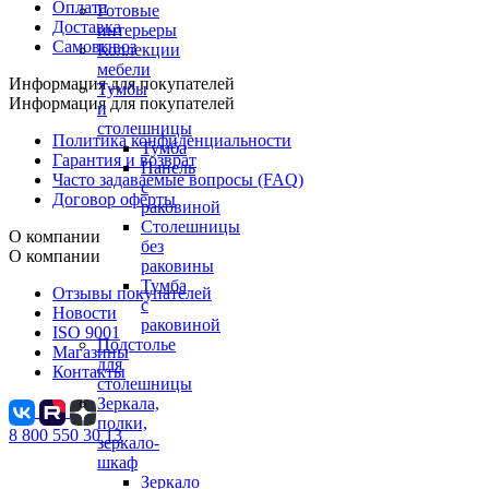
Оплата
Готовые
Доставка
интерьеры
Самовывоз
Коллекции
мебели
Информация для покупателей
Тумбы
Информация для покупателей
и
столешницы
Политика конфиденциальности
Тумба
Гарантия и возврат
Панель
Часто задаваемые вопросы (FAQ)
с
Договор оферты
раковиной
Столешницы
О компании
без
О компании
раковины
Тумба
Отзывы покупателей
с
Новости
раковиной
ISO 9001
Подстолье
Магазины
для
Контакты
столешницы
Зеркала,
полки,
8 800 550 30 13
зеркало-
шкаф
Зеркало