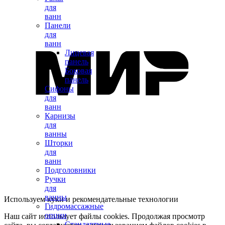
для
ванн
Панели
для
ванн
Лицевая
панель
Боковая
панель
Сифоны
для
ванн
Карнизы
для
ванны
Шторки
для
ванн
Подголовники
Ручки
для
ванны
Используем куки и рекомендательные технологии
Гидромассажные
опции
Наш сайт использует файлы cookies. Продолжая просмотр
Стандартные