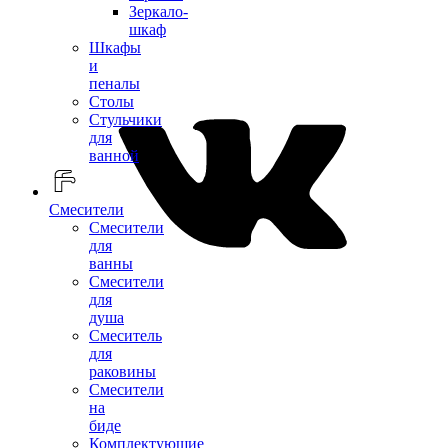
Зеркало-
шкаф
Шкафы
и
пеналы
Столы
Стульчики
для
ванной
Смесители
Смесители
для
ванны
Смесители
для
душа
Смеситель
для
раковины
Смесители
на
биде
Комплектующие