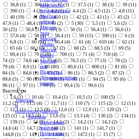
36,8 (
1
)
360 (
1
)
37 (
3
)
37,5 (
1
)
38 (
3
)
39 (
11
)
комплекты
390 (
1
)
4 (
2
)
4,2 (
1
)
4,4 (
2
)
4,5 (
12
)
4,8 (
11
)
гидромассажа
Массаж
40 (
19
)
41 (
2
)
410 (
1
)
42 (
2
)
43 (
1
)
45 (
2
)
общий
47,9 (
1
)
48,4 (
1
)
49 (
2
)
5 (
30
)
5,5 (
1
)
5,6 (
2
)
Массаж
50 (
25
)
50,6 (
1
)
55 (
3
)
56 (
5
)
56,4 (
1
)
56,6 (
1
)
тела
57,6 (
4
)
58 (
4
)
58,4 (
1
)
59 (
15
)
590 (
1
)
6 (
3
)
Массаж
6,8 (
1
)
60 (
94
)
60,4 (
4
)
61 (
4
)
610 (
4
)
62 (
1
)
спины
65 (
4
)
66 (
10
)
67 (
2
)
68 (
2
)
68,5 (
3
)
69 (
5
)
Массаж
69,4 (
1
)
70 (
120
)
700 (
1
)
71 (
4
)
710 (
4
)
шиацу
74 (
2
)
74,6 (
4
)
75 (
62
)
76,5 (
1
)
77 (
3
)
78 (
2
)
Массаж
79 (
4
)
8,9 (
1
)
80 (
80
)
80,6 (
1
)
800 (
1
)
81 (
6
)
ног
Подсветка
84 (
3
)
84,6 (
1
)
85 (
3
)
86 (
1
)
86,5 (
2
)
87 (
2
)
Дополнительные
89,6 (
5
)
90 (
49
)
900 (
1
)
93 (
1
)
94 (
5
)
95 (
6
)
опции
96 (
1
)
97 (
1
)
99 (
3
)
99,4 (
3
)
99,6 (
1
)
Высота, см
1,6 (
2
)
10 (
4
)
10,4 (
1
)
10,5 (
1
)
100 (
5
)
Унитазы
11,2 (
2
)
11,5 (
4
)
11,7 (
1
)
110 (
7
)
115 (
2
)
12 (
11
)
и
12,1 (
1
)
12,5 (
9
)
12,6 (
1
)
12,9 (
1
)
120 (
2
)
полотенцесушители
125 (
1
)
13,5 (
4
)
13,6 (
5
)
13.3 (
4
)
130 (
2
)
134 (
1
)
Унитазы
139 (
1
)
14 (
1
)
14,1 (
2
)
14,2 (
1
)
14,3 (
2
)
Напольные
14,6 (
4
)
14,7 (
2
)
140 (
2
)
141 (
1
)
141,7 (
1
)
унитазы
Подвесные
144,8 (
1
)
145 (
1
)
1468 (
1
)
1472 (
1
)
15 (
7
)