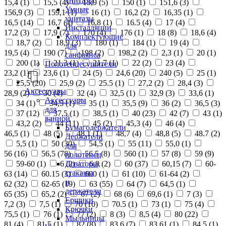
унитазы
15,4 (
1
)
15,5 (
4
)
15,9 (
5
)
150 (
1
)
151,6 (
3
)
Умные
156,9 (
3
)
159,1 (
1
)
16 (
1
)
16,2 (
2
)
16,35 (
1
)
унитазы
16,5 (
14
)
16,7 (
4
)
16,8 (
1
)
16.5 (
4
)
17 (
4
)
Инсталляции
17,2 (
3
)
17,9 (
7
)
170 (
4
)
176 (
1
)
18 (
8
)
18,6 (
4
)
Комплектующие
18,7 (
2
)
18,9 (
3
)
180 (
1
)
184 (
1
)
19 (
4
)
для
19,5 (
4
)
190 (
7
)
198 (
2
)
198,2 (
2
)
2,3 (
1
)
20 (
1
)
санфаянса
200 (
1
)
21,3 (
1
)
21,7 (
1
)
22 (
2
)
23 (
4
)
Полотенцесушители
23,2 (
1
)
23,6 (
1
)
24 (
5
)
24,6 (
20
)
240 (
5
)
25 (
1
)
25,5 (
20
)
25,9 (
2
)
25.5 (
1
)
27,2 (
2
)
28,4 (
3
)
Аксессуары
28,9 (
2
)
30 (
4
)
32 (
4
)
32,5 (
1
)
32,9 (
3
)
33,6 (
1
)
Аксессуары
34 (
1
)
34,5 (
1
)
35 (
1
)
35,5 (
9
)
36 (
2
)
36,5 (
3
)
для
37 (
12
)
37,5 (
1
)
38,5 (
1
)
40 (
23
)
42 (
7
)
43 (
1
)
ванной
43,2 (
2
)
44 (
11
)
45 (
2
)
45,3 (
4
)
46 (
4
)
Бумагодержатели
46,5 (
1
)
48 (
5
)
48,1 (
1
)
48,7 (
4
)
48,8 (
5
)
48.7 (
2
)
Держатели
5,5 (
1
)
50 (
30
)
54,5 (
1
)
55 (
11
)
55,0 (
1
)
для
56 (
16
)
56,5 (
78
)
56.5 (
8
)
560 (
1
)
57 (
8
)
59 (
9
)
полотенец
Дозаторы,
59-60 (
1
)
6 (
2
)
6,9 (
2
)
60 (
37
)
60,15 (
7
)
60-
стаканы
63 (
14
)
60.15 (
3
)
600 (
1
)
61 (
10
)
61-64 (
2
)
и
62 (
32
)
62-65 (
19
)
63 (
55
)
64 (
7
)
64,5 (
1
)
держатели
65 (
35
)
65,2 (
2
)
67 (
2
)
68 (
6
)
69,6 (
1
)
7 (
3
)
Ершики
7,2 (
3
)
7,5 (
1
)
70 (
10
)
70.5 (
1
)
73 (
1
)
75 (
4
)
Крючки
75,5 (
1
)
76 (
1
)
77 (
2
)
8 (
3
)
8,5 (
4
)
80 (
22
)
Мыльницы
81 (
4
)
81,5 (
1
)
82 (
8
)
83,6 (
7
)
83,61 (
1
)
84,5 (
1
)