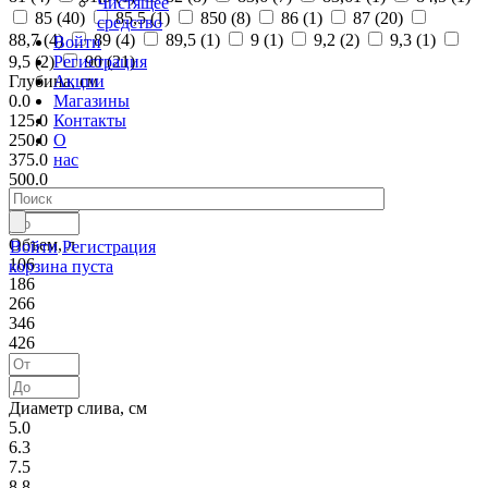
Чистящее
85 (
40
)
85,5 (
1
)
850 (
8
)
86 (
1
)
87 (
20
)
средство
88,7 (
4
)
89 (
4
)
89,5 (
1
)
9 (
1
)
9,2 (
2
)
9,3 (
1
)
Войти
Регистрация
9,5 (
2
)
90 (
21
)
Акции
Глубина, см
Магазины
0.0
Контакты
125.0
О
250.0
нас
375.0
500.0
Объем, л
Войти
Регистрация
106
корзина пуста
186
266
346
426
Диаметр слива, см
5.0
6.3
7.5
8.8