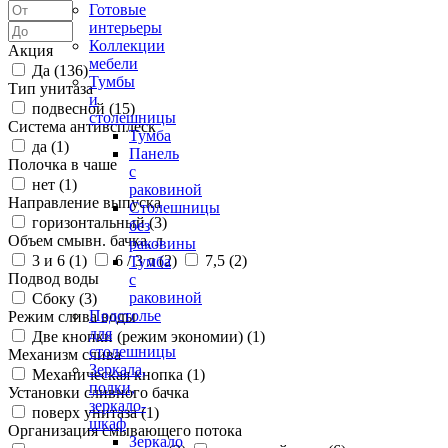
Готовые
интерьеры
Коллекции
Акция
мебели
Да (
136
)
Тумбы
Тип унитаза
и
подвесной (
15
)
столешницы
Система антивсплеск
Тумба
да (
1
)
Панель
Полочка в чаше
с
нет (
1
)
раковиной
Направление выпуска
Столешницы
горизонтальный (
3
)
без
Объем смывн. бачка, л
раковины
3 и 6 (
1
)
6 / 3 л (
2
)
7,5 (
2
)
Тумба
Подвод воды
с
раковиной
Сбоку (
3
)
Подстолье
Режим слива воды
для
Две кнопки (режим экономии) (
1
)
столешницы
Механизм слива
Зеркала,
Механическая кнопка (
1
)
полки,
Установки сливного бачка
зеркало-
поверх унитаза (
1
)
шкаф
Организация смывающего потока
Зеркало