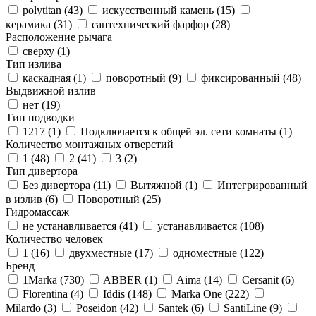
polytitan (
43
)
искусственный камень (
15
)
керамика (
31
)
сантехнический фарфор (
28
)
Расположение рычага
сверху (
1
)
Тип излива
каскадная (
1
)
поворотный (
9
)
фиксированный (
48
)
Выдвижной излив
нет (
19
)
Тип подводки
1217 (
1
)
Подключается к общей эл. сети комнаты (
1
)
Количество монтажных отверстий
1 (
48
)
2 (
41
)
3 (
2
)
Тип дивертора
Без дивертора (
11
)
Вытяжной (
1
)
Интегрированный
в излив (
6
)
Поворотный (
25
)
Гидромассаж
не устанавливается (
41
)
устанавливается (
108
)
Количество человек
1 (
16
)
двухместные (
17
)
одноместные (
122
)
Бренд
1Marka (
730
)
ABBER (
1
)
Aima (
14
)
Cersanit (
6
)
Florentina (
4
)
Iddis (
148
)
Marka One (
222
)
Milardo (
3
)
Poseidon (
42
)
Santek (
6
)
SantiLine (
9
)