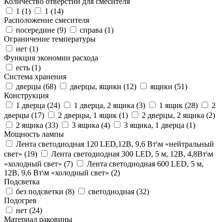
Количество отверстий для смесителя
1 (
1
)
1 (
14
)
Расположение смесителя
посередине (
9
)
справа (
1
)
Ограничение температуры
нет (
1
)
Функция экономии расхода
есть (
1
)
Система хранения
дверцы (
68
)
дверцы, ящики (
12
)
ящики (
51
)
Конструкция
1 дверца (
24
)
1 дверца, 2 ящика (
3
)
1 ящик (
28
)
2
дверцы (
17
)
2 дверцы, 1 ящик (
1
)
2 дверцы, 2 ящика (
2
)
2 ящика (
33
)
3 ящика (
4
)
3 ящика, 1 дверца (
1
)
Мощность лампы
Лента светодиодная 120 LED,12В, 9,6 Вт\м «нейтральный
свет» (
19
)
Лента светодиодная 300 LED, 5 м, 12В, 4,8Вт\м
«холодный свет» (
7
)
Лента светодиодная 600 LED, 5 м,
12В, 9,6 Вт\м «холодный свет» (
2
)
Подсветка
без подсветки (
8
)
светодиодная (
32
)
Подогрев
нет (
24
)
Материал раковины