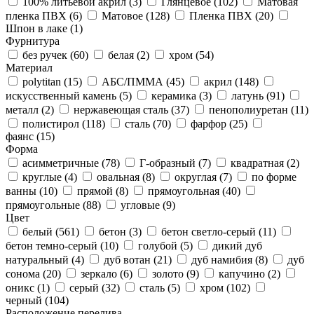
100% литьевой акрил (
3
)
Глянцевое (
102
)
Матовая
пленка ПВХ (
6
)
Матовое (
128
)
Пленка ПВХ (
20
)
Шпон в лаке (
1
)
Фурнитура
без ручек (
60
)
белая (
2
)
хром (
54
)
Материал
polytitan (
15
)
АБС/ПММА (
45
)
акрил (
148
)
искусственный камень (
5
)
керамика (
3
)
латунь (
91
)
металл (
2
)
нержавеющая сталь (
37
)
пенополиуретан (
11
)
полистирол (
118
)
сталь (
70
)
фарфор (
25
)
фаянс (
15
)
Форма
асимметричные (
78
)
Г-образный (
7
)
квадратная (
2
)
круглые (
4
)
овальная (
8
)
округлая (
7
)
по форме
ванны (
10
)
прямой (
8
)
прямоугольная (
40
)
прямоугольные (
88
)
угловые (
9
)
Цвет
белый (
561
)
бетон (
3
)
бетон светло-серый (
11
)
бетон темно-серый (
10
)
голубой (
5
)
дикий дуб
натуральный (
4
)
дуб вотан (
21
)
дуб намибия (
8
)
дуб
сонома (
20
)
зеркало (
6
)
золото (
9
)
капучино (
2
)
оникс (
1
)
серый (
32
)
сталь (
5
)
хром (
102
)
черный (
104
)
Расположение перелива