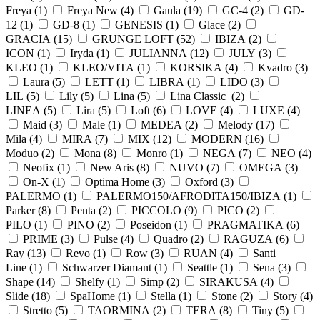
Freya (
1
)
Freya New (
4
)
Gaula (
19
)
GC-4 (
2
)
GD-
12 (
1
)
GD-8 (
1
)
GENESIS (
1
)
Glace (
2
)
GRACIA (
15
)
GRUNGE LOFT (
52
)
IBIZA (
2
)
ICON (
1
)
Iryda (
1
)
JULIANNA (
12
)
JULY (
3
)
KLEO (
1
)
KLEO/VITA (
1
)
KORSIKA (
4
)
Kvadro (
3
)
Laura (
5
)
LETT (
1
)
LIBRA (
1
)
LIDO (
3
)
LIL (
5
)
Lily (
5
)
Lina (
5
)
Lina Classic (
2
)
LINEA (
5
)
Lira (
5
)
Loft (
6
)
LOVE (
4
)
LUXE (
4
)
Maid (
3
)
Male (
1
)
MEDEA (
2
)
Melody (
17
)
Mila (
4
)
MIRA (
7
)
MIX (
12
)
MODERN (
16
)
Moduo (
2
)
Mona (
8
)
Monro (
1
)
NEGA (
7
)
NEO (
4
)
Neofix (
1
)
New Aris (
8
)
NUVO (
7
)
OMEGA (
3
)
On-X (
1
)
Optima Home (
3
)
Oxford (
3
)
PALERMO (
1
)
PALERMO150/AFRODITA150/IBIZA (
1
)
Parker (
8
)
Penta (
2
)
PICCOLO (
9
)
PICO (
2
)
PILO (
1
)
PINO (
2
)
Poseidon (
1
)
PRAGMATIKA (
6
)
PRIME (
3
)
Pulse (
4
)
Quadro (
2
)
RAGUZA (
6
)
Ray (
13
)
Revo (
1
)
Row (
3
)
RUAN (
4
)
Santi
Line (
1
)
Schwarzer Diamant (
1
)
Seattle (
1
)
Sena (
3
)
Shape (
14
)
Shelfy (
1
)
Simp (
2
)
SIRAKUSA (
4
)
Slide (
18
)
SpaHome (
1
)
Stella (
1
)
Stone (
2
)
Story (
4
)
Stretto (
5
)
TAORMINA (
2
)
TERA (
8
)
Tiny (
5
)