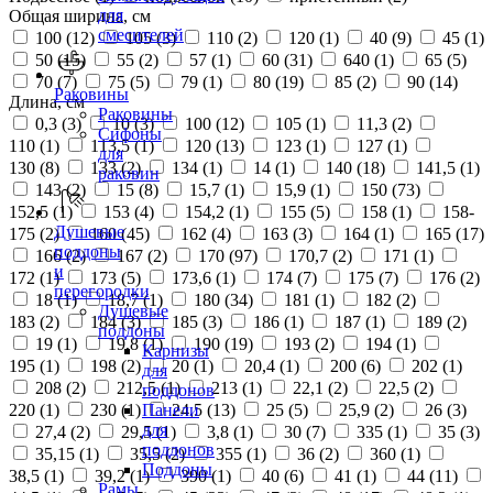
для
Общая ширина, см
смесителей
100 (
12
)
105 (
3
)
110 (
2
)
120 (
1
)
40 (
9
)
45 (
1
)
50 (
15
)
55 (
2
)
57 (
1
)
60 (
31
)
640 (
1
)
65 (
5
)
70 (
7
)
75 (
5
)
79 (
1
)
80 (
19
)
85 (
2
)
90 (
14
)
Раковины
Длина, см
Раковины
0,3 (
3
)
10 (
3
)
100 (
12
)
105 (
1
)
11,3 (
2
)
Сифоны
110 (
1
)
113,5 (
1
)
120 (
13
)
123 (
1
)
127 (
1
)
для
130 (
8
)
133 (
2
)
134 (
1
)
14 (
1
)
140 (
18
)
141,5 (
1
)
раковин
143 (
2
)
15 (
8
)
15,7 (
1
)
15,9 (
1
)
150 (
73
)
152,5 (
1
)
153 (
4
)
154,2 (
1
)
155 (
5
)
158 (
1
)
158-
Душевые
175 (
2
)
160 (
45
)
162 (
4
)
163 (
3
)
164 (
1
)
165 (
17
)
поддоны
166 (
2
)
167 (
2
)
170 (
97
)
170,7 (
2
)
171 (
1
)
и
172 (
1
)
173 (
5
)
173,6 (
1
)
174 (
7
)
175 (
7
)
176 (
2
)
перегородки
18 (
1
)
18,7 (
1
)
180 (
34
)
181 (
1
)
182 (
2
)
Душевые
183 (
2
)
184 (
3
)
185 (
3
)
186 (
1
)
187 (
1
)
189 (
2
)
поддоны
19 (
1
)
19,8 (
1
)
190 (
19
)
193 (
2
)
194 (
1
)
Карнизы
195 (
1
)
198 (
2
)
20 (
1
)
20,4 (
1
)
200 (
6
)
202 (
1
)
для
208 (
2
)
212,5 (
1
)
213 (
1
)
22,1 (
2
)
22,5 (
2
)
поддонов
220 (
1
)
230 (
1
)
24,5 (
13
)
25 (
5
)
25,9 (
2
)
26 (
3
)
Панели
для
27,4 (
2
)
29,5 (
1
)
3,8 (
1
)
30 (
7
)
335 (
1
)
35 (
3
)
поддонов
35,15 (
1
)
35,5 (
2
)
355 (
1
)
36 (
2
)
360 (
1
)
Поддоны
38,5 (
1
)
39,2 (
1
)
390 (
1
)
40 (
6
)
41 (
1
)
44 (
11
)
Рамы