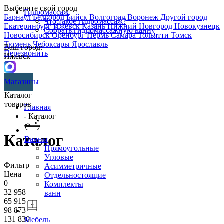
Выберите свой город
Гидромассаж
Барнаул
Белгород
Бийск
Волгоград
Воронеж
Другой город
Что такое гидромассаж?
Екатеринбург
Ижевск
Казань
Нижний Новгород
Новокузнецк
Собрать гидромассажную ванну
Новосибирск
Оренбург
Пермь
Самара
Тольятти
Томск
Тюмень
Чебоксары
Ярославль
Ваш город:
Перезвонить
Ижевск
Магазины
Каталог
товаров
Главная
- Каталог
Каталог
Ванны
Прямоугольные
Угловые
Фильтр
Асимметричные
Цена
Отдельностоящие
0
Комплекты
32 958
ванн
65 915
98 873
131 830
Мебель