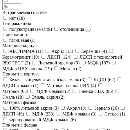
Встраиваемая система
нет (
18
)
Тип раковины
полувстраиваемая (
9
)
столешница (
1
)
Поверхность
глянцевая (
1
)
Материал корпуса
АБС/ПММА (
11
)
Акрил (
13
)
Керамика (
4
)
Керамогранит (
10
)
ЛДСП (
124
)
ЛДСП с технологией
PROTECT (
3
)
Литьевой мрамор (
9
)
МДФ (
187
)
МДФ в ПВХ пленке (
19
)
Металл (
2
)
Покрытие корпуса
Белая глянцевая итальянская эмаль (
3
)
ЛДСП (
62
)
ЛДСП в эмали (
1
)
Матовая пленка ПВХ (
4
)
Матовое (
65
)
МДФ в эмали (
2
)
Пленка ПВХ (
96
)
Эмаль (
18
)
Эмаль, акрил (
2
)
Материал фасада
100% литьевой акрил (
3
)
Акрил (
8
)
Зеркало (
10
)
ЛДСП (
49
)
МДФ (
238
)
МДФ в эмали (
3
)
Стекло (
1
)
Фрезерованный МДФ в эмале (
6
)
Покрытие фасада