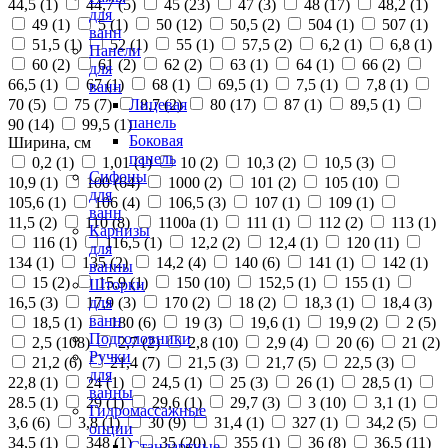
44,5 (
1
)
44,7 (
5
)
45 (
23
)
47 (
3
)
48 (
17
)
48,2 (
1
)
для
49 (
1
)
5 (
1
)
50 (
12
)
50,5 (
2
)
504 (
1
)
507 (
1
)
ванн
51,5 (
1
)
52 (
1
)
55 (
1
)
57,5 (
2
)
6,2 (
1
)
6,8 (
1
)
Панели
60 (
2
)
61 (
2
)
62 (
2
)
63 (
1
)
64 (
1
)
66 (
2
)
для
66,5 (
1
)
67 (
1
)
68 (
1
)
69,5 (
1
)
7,5 (
1
)
7,8 (
1
)
ванн
70 (
5
)
75 (
7
)
8,7 (
2
)
80 (
17
)
87 (
1
)
89,5 (
1
)
Лицевая
панель
90 (
14
)
99,5 (
1
)
Боковая
Ширина, см
панель
0,2 (
1
)
1,01 (
1
)
10 (
2
)
10,3 (
2
)
10,5 (
3
)
Сифоны
10,9 (
1
)
100 (
64
)
1000 (
2
)
101 (
2
)
105 (
10
)
для
105,6 (
1
)
106 (
4
)
106,5 (
3
)
107 (
1
)
109 (
1
)
ванн
11,5 (
2
)
110 (
8
)
1100а (
1
)
111 (
1
)
112 (
2
)
113 (
1
)
Карнизы
116 (
1
)
116,5 (
1
)
12,2 (
2
)
12,4 (
1
)
120 (
11
)
для
134 (
1
)
135 (
2
)
14,2 (
4
)
140 (
6
)
141 (
1
)
142 (
1
)
ванны
15 (
2
)
15,9 (
1
)
150 (
10
)
152,5 (
1
)
155 (
1
)
Шторки
16,5 (
3
)
17,9 (
3
)
170 (
2
)
18 (
2
)
18,3 (
1
)
18,4 (
3
)
для
ванн
18,5 (
1
)
180 (
6
)
19 (
3
)
19,6 (
1
)
19,9 (
2
)
2 (
5
)
Подголовники
2,5 (
108
)
2,7 (
2
)
2,8 (
10
)
2,9 (
4
)
20 (
6
)
21 (
2
)
Ручки
21,2 (
6
)
21,4 (
7
)
21,5 (
3
)
21,7 (
5
)
22,5 (
3
)
для
22,8 (
1
)
24 (
1
)
24,5 (
1
)
25 (
3
)
26 (
1
)
28,5 (
1
)
ванны
28.5 (
1
)
29 (
1
)
29,6 (
1
)
29,7 (
3
)
3 (
10
)
3,1 (
1
)
Гидромассажные
3,6 (
6
)
3,8 (
1
)
30 (
9
)
31,4 (
1
)
327 (
1
)
34,2 (
5
)
опции
34,5 (
1
)
348 (
1
)
35 (
20
)
355 (
1
)
36 (
8
)
36,5 (
11
)
Стандартные