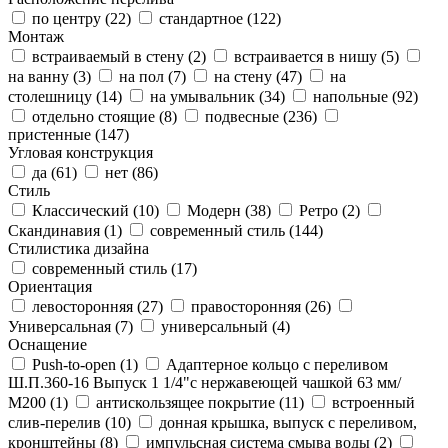
по центру (
22
)
стандартное (
122
)
Монтаж
встраиваемый в стену (
2
)
встраивается в нишу (
5
)
на ванну (
3
)
на пол (
7
)
на стену (
47
)
на
столешницу (
14
)
на умывальник (
34
)
напольные (
92
)
отдельно стоящие (
8
)
подвесные (
236
)
пристенные (
147
)
Угловая конструкция
да (
61
)
нет (
86
)
Стиль
Классический (
10
)
Модерн (
38
)
Ретро (
2
)
Скандинавия (
1
)
современный стиль (
144
)
Стилистика дизайна
современный стиль (
17
)
Ориентация
левосторонняя (
27
)
правосторонняя (
26
)
Универсальная (
7
)
универсальный (
4
)
Оснащение
Push-to-open (
1
)
Адаптерное кольцо с переливом
Ш.П.360-16 Выпуск 1 1/4"с нержавеющей чашкой 63 мм/
М200 (
1
)
антискользящее покрытие (
11
)
встроенный
слив-перелив (
10
)
донная крышка, выпуск с переливом,
кронштейны (
8
)
импульсная система смыва воды (
2
)