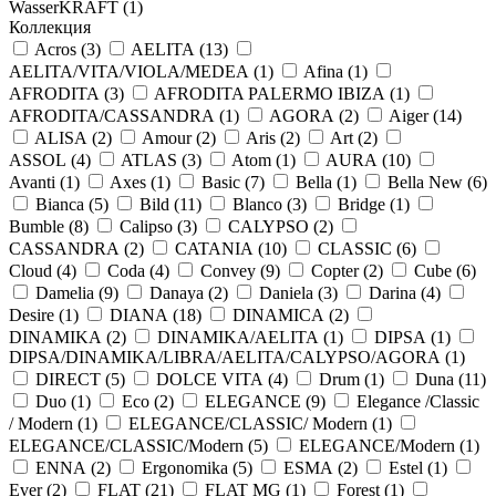
WasserKRAFT (
1
)
Коллекция
Acros (
3
)
AELITA (
13
)
AELITA/VITA/VIOLA/MEDEA (
1
)
Afina (
1
)
AFRODITA (
3
)
AFRODITA PALERMO IBIZA (
1
)
AFRODITA/CASSANDRA (
1
)
AGORA (
2
)
Aiger (
14
)
ALISA (
2
)
Amour (
2
)
Aris (
2
)
Art (
2
)
ASSOL (
4
)
ATLAS (
3
)
Atom (
1
)
AURA (
10
)
Avanti (
1
)
Axes (
1
)
Basic (
7
)
Bella (
1
)
Bella New (
6
)
Bianca (
5
)
Bild (
11
)
Blanco (
3
)
Bridge (
1
)
Bumble (
8
)
Calipso (
3
)
CALYPSO (
2
)
CASSANDRA (
2
)
CATANIA (
10
)
CLASSIC (
6
)
Cloud (
4
)
Coda (
4
)
Convey (
9
)
Copter (
2
)
Cube (
6
)
Damelia (
9
)
Danaya (
2
)
Daniela (
3
)
Darina (
4
)
Desire (
1
)
DIANA (
18
)
DINAMICA (
2
)
DINAMIKA (
2
)
DINAMIKA/AELITA (
1
)
DIPSA (
1
)
DIPSA/DINAMIKA/LIBRA/AELITA/CALYPSO/AGORA (
1
)
DIRECT (
5
)
DOLCE VITA (
4
)
Drum (
1
)
Duna (
11
)
Duo (
1
)
Eco (
2
)
ELEGANCE (
9
)
Elegance /Classic
/ Modern (
1
)
ELEGANCE/CLASSIC/ Modern (
1
)
ELEGANCE/CLASSIC/Modern (
5
)
ELEGANCE/Modern (
1
)
ENNA (
2
)
Ergonomika (
5
)
ESMA (
2
)
Estel (
1
)
Ever (
2
)
FLAT (
21
)
FLAT MG (
1
)
Forest (
1
)