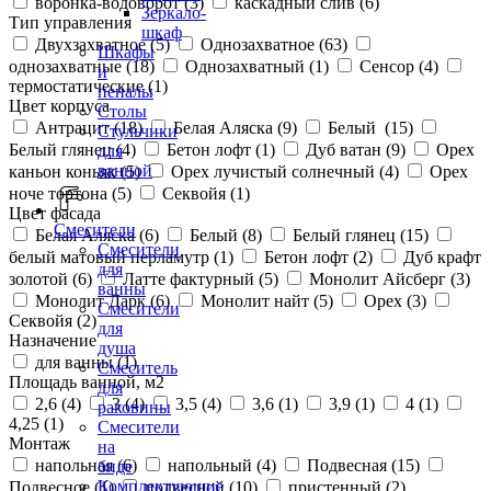
воронка-водоворот (
3
)
каскадный слив (
6
)
Зеркало-
Тип управления
шкаф
Двухзахватное (
5
)
Однозахватное (
63
)
Шкафы
однозахватные (
18
)
Однозахватный (
1
)
Сенсор (
4
)
и
термостатические (
1
)
пеналы
Цвет корпуса
Столы
Антрацит (
18
)
Белая Аляска (
9
)
Белый (
15
)
Стульчики
Белый глянец (
4
)
Бетон лофт (
1
)
Дуб ватан (
9
)
Орех
для
ванной
каньон коньяк (
5
)
Орех лучистый солнечный (
4
)
Орех
ноче тортона (
5
)
Секвойя (
1
)
Цвет фасада
Смесители
Белая Аляска (
6
)
Белый (
8
)
Белый глянец (
15
)
Смесители
белый матовый перламутр (
1
)
Бетон лофт (
2
)
Дуб крафт
для
золотой (
6
)
Латте фактурный (
5
)
Монолит Айсберг (
3
)
ванны
Монолит Дарк (
6
)
Монолит найт (
5
)
Орех (
3
)
Смесители
Секвойя (
2
)
для
Назначение
душа
для ванны (
1
)
Смеситель
Площадь ванной, м2
для
2,6 (
4
)
3 (
4
)
3,5 (
4
)
3,6 (
1
)
3,9 (
1
)
4 (
1
)
раковины
4,25 (
1
)
Смесители
Монтаж
на
напольная (
6
)
напольный (
4
)
Подвесная (
15
)
биде
Комплектующие
Подвесное (
1
)
подвесной (
10
)
пристенный (
2
)