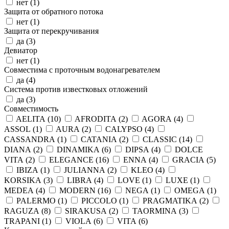
нет (
1
)
Защита от обратного потока
нет (
1
)
Защита от перекручивания
да (
3
)
Девиатор
нет (
1
)
Совместима с проточным водонагревателем
да (
4
)
Система против известковых отложений
да (
3
)
Совместимость
AELITA (
10
)
AFRODITA (
2
)
AGORA (
4
)
ASSOL (
1
)
AURA (
2
)
CALYPSO (
4
)
CASSANDRA (
1
)
CATANIA (
2
)
CLASSIC (
14
)
DIANA (
2
)
DINAMIKA (
6
)
DIPSA (
4
)
DOLCE
VITA (
2
)
ELEGANCE (
16
)
ENNA (
4
)
GRACIA (
5
)
IBIZA (
1
)
JULIANNA (
2
)
KLEO (
4
)
KORSIKA (
3
)
LIBRA (
4
)
LOVE (
1
)
LUXE (
1
)
MEDEA (
4
)
MODERN (
16
)
NEGA (
1
)
OMEGA (
1
)
PALERMO (
1
)
PICCOLO (
1
)
PRAGMATIKA (
2
)
RAGUZA (
8
)
SIRAKUSA (
2
)
TAORMINA (
3
)
TRAPANI (
1
)
VIOLA (
6
)
VITA (
6
)