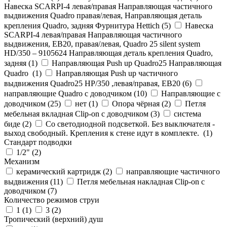
Навеска SCARPI-4 левая/правая Направляющая частичного
выдвижения Quadro правая/левая, Направляющая деталь
крепления Quadro, задняя Фурнитура Hettich (
5
)
Навеска
SCARPI-4 левая/правая Направляющая частичного
выдвижения, ЕВ20, правая/левая, Quadro 25 silent system
HD/350 – 9105624 Направляющая деталь крепления Quadro,
задняя (
1
)
Направляющая Push up Quadro25 Направляющая
Quadro (
1
)
Направляющая Push up частичного
выдвижения Quadro25 НР/350 ,левая/правая, ЕВ20 (
6
)
направляющие Quadro с доводчиком (
10
)
Направляющие с
доводчиком (
25
)
нет (
1
)
Опора чёрная (
2
)
Петля
мебельная вкладная Clip-on с доводчиком (
3
)
система
биде (
2
)
Со светодиодной подсветкой. Без выключателя -
выход свободный. Крепления к стене идут в комплекте. (
1
)
Стандарт подводки
1/2" (
2
)
Механизм
керамический картридж (
2
)
направляющие частичного
выдвижения (
11
)
Петля мебельная накладная Clip-on с
доводчиком (
7
)
Количество режимов струи
1 (
1
)
3 (
2
)
Тропический (верхний) душ