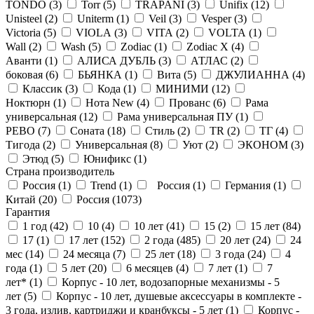
TONDO (
3
)
Torr (
5
)
TRAPANI (
3
)
Unifix (
12
)
Unisteel (
2
)
Uniterm (
1
)
Veil (
3
)
Vesper (
3
)
Victoria (
5
)
VIOLA (
3
)
VITA (
2
)
VOLTA (
1
)
Wall (
2
)
Wash (
5
)
Zodiac (
1
)
Zodiac X (
4
)
Аванти (
1
)
АЛИСА ДУБЛЬ (
3
)
АТЛАС (
2
)
боковая (
6
)
БЬЯНКА (
1
)
Вита (
5
)
ДЖУЛИАННА (
4
)
Классик (
3
)
Кода (
1
)
МИНИМИ (
12
)
Ноктюрн (
1
)
Нота New (
4
)
Прованс (
6
)
Рама
универсальная (
12
)
Рама универсальная ПУ (
1
)
РЕВО (
7
)
Соната (
18
)
Стиль (
2
)
ТR (
2
)
ТГ (
4
)
Тигода (
2
)
Универсальная (
8
)
Уют (
2
)
ЭКОНОМ (
3
)
Этюд (
5
)
Юнификс (
1
)
Страна производитель
Россия (
1
)
Trend (
1
)
Россия (
1
)
Германия (
1
)
Китай (
20
)
Россия (
1073
)
Гарантия
1 год (
42
)
10 (
4
)
10 лет (
41
)
15 (
2
)
15 лет (
84
)
17 (
1
)
17 лет (
152
)
2 года (
485
)
20 лет (
24
)
24
мес (
14
)
24 месяца (
7
)
25 лет (
18
)
3 года (
24
)
4
года (
1
)
5 лет (
20
)
6 месяцев (
4
)
7 лет (
1
)
7
лет* (
1
)
Корпус - 10 лет, водозапорные механизмы - 5
лет (
5
)
Корпус - 10 лет, душевые аксессуары в комплекте -
3 года, излив, картриджи и кранбуксы - 5 лет (
1
)
Корпус -