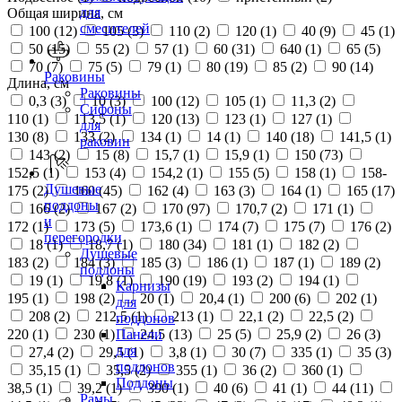
для
Общая ширина, см
смесителей
100 (
12
)
105 (
3
)
110 (
2
)
120 (
1
)
40 (
9
)
45 (
1
)
50 (
15
)
55 (
2
)
57 (
1
)
60 (
31
)
640 (
1
)
65 (
5
)
70 (
7
)
75 (
5
)
79 (
1
)
80 (
19
)
85 (
2
)
90 (
14
)
Раковины
Длина, см
Раковины
0,3 (
3
)
10 (
3
)
100 (
12
)
105 (
1
)
11,3 (
2
)
Сифоны
110 (
1
)
113,5 (
1
)
120 (
13
)
123 (
1
)
127 (
1
)
для
130 (
8
)
133 (
2
)
134 (
1
)
14 (
1
)
140 (
18
)
141,5 (
1
)
раковин
143 (
2
)
15 (
8
)
15,7 (
1
)
15,9 (
1
)
150 (
73
)
152,5 (
1
)
153 (
4
)
154,2 (
1
)
155 (
5
)
158 (
1
)
158-
Душевые
175 (
2
)
160 (
45
)
162 (
4
)
163 (
3
)
164 (
1
)
165 (
17
)
поддоны
166 (
2
)
167 (
2
)
170 (
97
)
170,7 (
2
)
171 (
1
)
и
172 (
1
)
173 (
5
)
173,6 (
1
)
174 (
7
)
175 (
7
)
176 (
2
)
перегородки
18 (
1
)
18,7 (
1
)
180 (
34
)
181 (
1
)
182 (
2
)
Душевые
183 (
2
)
184 (
3
)
185 (
3
)
186 (
1
)
187 (
1
)
189 (
2
)
поддоны
19 (
1
)
19,8 (
1
)
190 (
19
)
193 (
2
)
194 (
1
)
Карнизы
195 (
1
)
198 (
2
)
20 (
1
)
20,4 (
1
)
200 (
6
)
202 (
1
)
для
208 (
2
)
212,5 (
1
)
213 (
1
)
22,1 (
2
)
22,5 (
2
)
поддонов
220 (
1
)
230 (
1
)
24,5 (
13
)
25 (
5
)
25,9 (
2
)
26 (
3
)
Панели
для
27,4 (
2
)
29,5 (
1
)
3,8 (
1
)
30 (
7
)
335 (
1
)
35 (
3
)
поддонов
35,15 (
1
)
35,5 (
2
)
355 (
1
)
36 (
2
)
360 (
1
)
Поддоны
38,5 (
1
)
39,2 (
1
)
390 (
1
)
40 (
6
)
41 (
1
)
44 (
11
)
Рамы