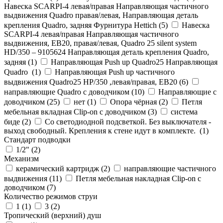
Навеска SCARPI-4 левая/правая Направляющая частичного
выдвижения Quadro правая/левая, Направляющая деталь
крепления Quadro, задняя Фурнитура Hettich (
5
)
Навеска
SCARPI-4 левая/правая Направляющая частичного
выдвижения, ЕВ20, правая/левая, Quadro 25 silent system
HD/350 – 9105624 Направляющая деталь крепления Quadro,
задняя (
1
)
Направляющая Push up Quadro25 Направляющая
Quadro (
1
)
Направляющая Push up частичного
выдвижения Quadro25 НР/350 ,левая/правая, ЕВ20 (
6
)
направляющие Quadro с доводчиком (
10
)
Направляющие с
доводчиком (
25
)
нет (
1
)
Опора чёрная (
2
)
Петля
мебельная вкладная Clip-on с доводчиком (
3
)
система
биде (
2
)
Со светодиодной подсветкой. Без выключателя -
выход свободный. Крепления к стене идут в комплекте. (
1
)
Стандарт подводки
1/2" (
2
)
Механизм
керамический картридж (
2
)
направляющие частичного
выдвижения (
11
)
Петля мебельная накладная Clip-on с
доводчиком (
7
)
Количество режимов струи
1 (
1
)
3 (
2
)
Тропический (верхний) душ