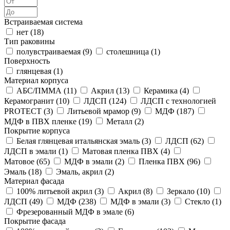
Встраиваемая система
нет (
18
)
Тип раковины
полувстраиваемая (
9
)
столешница (
1
)
Поверхность
глянцевая (
1
)
Материал корпуса
АБС/ПММА (
11
)
Акрил (
13
)
Керамика (
4
)
Керамогранит (
10
)
ЛДСП (
124
)
ЛДСП с технологией
PROTECT (
3
)
Литьевой мрамор (
9
)
МДФ (
187
)
МДФ в ПВХ пленке (
19
)
Металл (
2
)
Покрытие корпуса
Белая глянцевая итальянская эмаль (
3
)
ЛДСП (
62
)
ЛДСП в эмали (
1
)
Матовая пленка ПВХ (
4
)
Матовое (
65
)
МДФ в эмали (
2
)
Пленка ПВХ (
96
)
Эмаль (
18
)
Эмаль, акрил (
2
)
Материал фасада
100% литьевой акрил (
3
)
Акрил (
8
)
Зеркало (
10
)
ЛДСП (
49
)
МДФ (
238
)
МДФ в эмали (
3
)
Стекло (
1
)
Фрезерованный МДФ в эмале (
6
)
Покрытие фасада