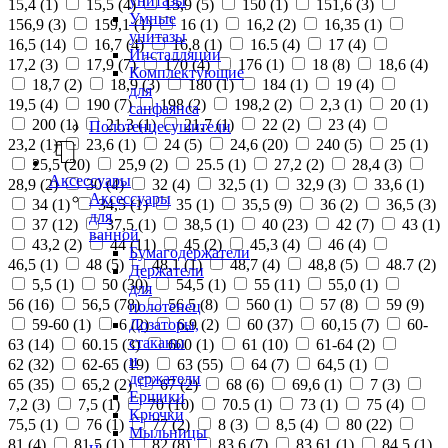
унитазы
15,4 (
1
)
15,5 (
4
)
15,9 (
5
)
150 (
1
)
151,6 (
3
)
Умные
156,9 (
3
)
159,1 (
1
)
16 (
1
)
16,2 (
2
)
16,35 (
1
)
унитазы
16,5 (
14
)
16,7 (
4
)
16,8 (
1
)
16.5 (
4
)
17 (
4
)
Инсталляции
17,2 (
3
)
17,9 (
7
)
170 (
4
)
176 (
1
)
18 (
8
)
18,6 (
4
)
Комплектующие
18,7 (
2
)
18,9 (
3
)
180 (
1
)
184 (
1
)
19 (
4
)
для
19,5 (
4
)
190 (
7
)
198 (
2
)
198,2 (
2
)
2,3 (
1
)
20 (
1
)
санфаянса
200 (
1
)
21,3 (
1
)
21,7 (
1
)
22 (
2
)
23 (
4
)
Полотенцесушители
23,2 (
1
)
23,6 (
1
)
24 (
5
)
24,6 (
20
)
240 (
5
)
25 (
1
)
25,5 (
20
)
25,9 (
2
)
25.5 (
1
)
27,2 (
2
)
28,4 (
3
)
Аксессуары
28,9 (
2
)
30 (
4
)
32 (
4
)
32,5 (
1
)
32,9 (
3
)
33,6 (
1
)
Аксессуары
34 (
1
)
34,5 (
1
)
35 (
1
)
35,5 (
9
)
36 (
2
)
36,5 (
3
)
для
37 (
12
)
37,5 (
1
)
38,5 (
1
)
40 (
23
)
42 (
7
)
43 (
1
)
ванной
43,2 (
2
)
44 (
11
)
45 (
2
)
45,3 (
4
)
46 (
4
)
Бумагодержатели
46,5 (
1
)
48 (
5
)
48,1 (
1
)
48,7 (
4
)
48,8 (
5
)
48.7 (
2
)
Держатели
5,5 (
1
)
50 (
30
)
54,5 (
1
)
55 (
11
)
55,0 (
1
)
для
56 (
16
)
56,5 (
78
)
56.5 (
8
)
560 (
1
)
57 (
8
)
59 (
9
)
полотенец
Дозаторы,
59-60 (
1
)
6 (
2
)
6,9 (
2
)
60 (
37
)
60,15 (
7
)
60-
стаканы
63 (
14
)
60.15 (
3
)
600 (
1
)
61 (
10
)
61-64 (
2
)
и
62 (
32
)
62-65 (
19
)
63 (
55
)
64 (
7
)
64,5 (
1
)
держатели
65 (
35
)
65,2 (
2
)
67 (
2
)
68 (
6
)
69,6 (
1
)
7 (
3
)
Ершики
7,2 (
3
)
7,5 (
1
)
70 (
10
)
70.5 (
1
)
73 (
1
)
75 (
4
)
Крючки
75,5 (
1
)
76 (
1
)
77 (
2
)
8 (
3
)
8,5 (
4
)
80 (
22
)
Мыльницы
81 (
4
)
81,5 (
1
)
82 (
8
)
83,6 (
7
)
83,61 (
1
)
84,5 (
1
)