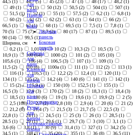
44,5 (
1
)
44,7 (
5
)
45 (
23
)
47 (
3
)
48 (
17
)
48,2 (
1
)
для
49 (
1
)
5 (
1
)
50 (
12
)
50,5 (
2
)
504 (
1
)
507 (
1
)
ванн
51,5 (
1
)
52 (
1
)
55 (
1
)
57,5 (
2
)
6,2 (
1
)
6,8 (
1
)
Панели
60 (
2
)
61 (
2
)
62 (
2
)
63 (
1
)
64 (
1
)
66 (
2
)
для
66,5 (
1
)
67 (
1
)
68 (
1
)
69,5 (
1
)
7,5 (
1
)
7,8 (
1
)
ванн
70 (
5
)
75 (
7
)
8,7 (
2
)
80 (
17
)
87 (
1
)
89,5 (
1
)
Лицевая
панель
90 (
14
)
99,5 (
1
)
Боковая
Ширина, см
панель
0,2 (
1
)
1,01 (
1
)
10 (
2
)
10,3 (
2
)
10,5 (
3
)
Сифоны
10,9 (
1
)
100 (
64
)
1000 (
2
)
101 (
2
)
105 (
10
)
для
105,6 (
1
)
106 (
4
)
106,5 (
3
)
107 (
1
)
109 (
1
)
ванн
11,5 (
2
)
110 (
8
)
1100а (
1
)
111 (
1
)
112 (
2
)
113 (
1
)
Карнизы
116 (
1
)
116,5 (
1
)
12,2 (
2
)
12,4 (
1
)
120 (
11
)
для
134 (
1
)
135 (
2
)
14,2 (
4
)
140 (
6
)
141 (
1
)
142 (
1
)
ванны
15 (
2
)
15,9 (
1
)
150 (
10
)
152,5 (
1
)
155 (
1
)
Шторки
16,5 (
3
)
17,9 (
3
)
170 (
2
)
18 (
2
)
18,3 (
1
)
18,4 (
3
)
для
ванн
18,5 (
1
)
180 (
6
)
19 (
3
)
19,6 (
1
)
19,9 (
2
)
2 (
5
)
Подголовники
2,5 (
108
)
2,7 (
2
)
2,8 (
10
)
2,9 (
4
)
20 (
6
)
21 (
2
)
Ручки
21,2 (
6
)
21,4 (
7
)
21,5 (
3
)
21,7 (
5
)
22,5 (
3
)
для
22,8 (
1
)
24 (
1
)
24,5 (
1
)
25 (
3
)
26 (
1
)
28,5 (
1
)
ванны
28.5 (
1
)
29 (
1
)
29,6 (
1
)
29,7 (
3
)
3 (
10
)
3,1 (
1
)
Гидромассажные
3,6 (
6
)
3,8 (
1
)
30 (
9
)
31,4 (
1
)
327 (
1
)
34,2 (
5
)
опции
34,5 (
1
)
348 (
1
)
35 (
20
)
355 (
1
)
36 (
8
)
36,5 (
11
)
Стандартные