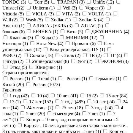
TONDO (
3
)
Torr (
5
)
TRAPANI (
3
)
Unifix (
12
)
Unisteel (
2
)
Uniterm (
1
)
Veil (
3
)
Vesper (
3
)
Victoria (
5
)
VIOLA (
3
)
VITA (
2
)
VOLTA (
1
)
Wall (
2
)
Wash (
5
)
Zodiac (
1
)
Zodiac X (
4
)
Аванти (
1
)
АЛИСА ДУБЛЬ (
3
)
АТЛАС (
2
)
боковая (
6
)
БЬЯНКА (
1
)
Вита (
5
)
ДЖУЛИАННА (
4
)
Классик (
3
)
Кода (
1
)
МИНИМИ (
12
)
Ноктюрн (
1
)
Нота New (
4
)
Прованс (
6
)
Рама
универсальная (
12
)
Рама универсальная ПУ (
1
)
РЕВО (
7
)
Соната (
18
)
Стиль (
2
)
ТR (
2
)
ТГ (
4
)
Тигода (
2
)
Универсальная (
8
)
Уют (
2
)
ЭКОНОМ (
3
)
Этюд (
5
)
Юнификс (
1
)
Страна производитель
Россия (
1
)
Trend (
1
)
Россия (
1
)
Германия (
1
)
Китай (
20
)
Россия (
1073
)
Гарантия
1 год (
42
)
10 (
4
)
10 лет (
41
)
15 (
2
)
15 лет (
84
)
17 (
1
)
17 лет (
152
)
2 года (
485
)
20 лет (
24
)
24
мес (
14
)
24 месяца (
7
)
25 лет (
18
)
3 года (
24
)
4
года (
1
)
5 лет (
20
)
6 месяцев (
4
)
7 лет (
1
)
7
лет* (
1
)
Корпус - 10 лет, водозапорные механизмы - 5
лет (
5
)
Корпус - 10 лет, душевые аксессуары в комплекте -
3 года, излив, картриджи и кранбуксы - 5 лет (
1
)
Корпус -