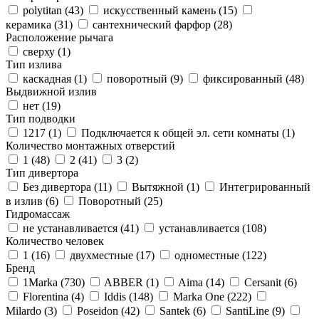
polytitan (
43
)
искусственный камень (
15
)
керамика (
31
)
сантехнический фарфор (
28
)
Расположение рычага
сверху (
1
)
Тип излива
каскадная (
1
)
поворотный (
9
)
фиксированный (
48
)
Выдвижной излив
нет (
19
)
Тип подводки
1217 (
1
)
Подключается к общей эл. сети комнаты (
1
)
Количество монтажных отверстий
1 (
48
)
2 (
41
)
3 (
2
)
Тип дивертора
Без дивертора (
11
)
Вытяжной (
1
)
Интегрированный
в излив (
6
)
Поворотный (
25
)
Гидромассаж
не устанавливается (
41
)
устанавливается (
108
)
Количество человек
1 (
16
)
двухместные (
17
)
одноместные (
122
)
Бренд
1Marka (
730
)
ABBER (
1
)
Aima (
14
)
Cersanit (
6
)
Florentina (
4
)
Iddis (
148
)
Marka One (
222
)
Milardo (
3
)
Poseidon (
42
)
Santek (
6
)
SantiLine (
9
)