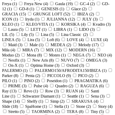
Freya (
1
)
Freya New (
4
)
Gaula (
19
)
GC-4 (
2
)
GD-
12 (
1
)
GD-8 (
1
)
GENESIS (
1
)
Glace (
2
)
GRACIA (
15
)
GRUNGE LOFT (
52
)
IBIZA (
2
)
ICON (
1
)
Iryda (
1
)
JULIANNA (
12
)
JULY (
3
)
KLEO (
1
)
KLEO/VITA (
1
)
KORSIKA (
4
)
Kvadro (
3
)
Laura (
5
)
LETT (
1
)
LIBRA (
1
)
LIDO (
3
)
LIL (
5
)
Lily (
5
)
Lina (
5
)
Lina Classic (
2
)
LINEA (
5
)
Lira (
5
)
Loft (
6
)
LOVE (
4
)
LUXE (
4
)
Maid (
3
)
Male (
1
)
MEDEA (
2
)
Melody (
17
)
Mila (
4
)
MIRA (
7
)
MIX (
12
)
MODERN (
16
)
Moduo (
2
)
Mona (
8
)
Monro (
1
)
NEGA (
7
)
NEO (
4
)
Neofix (
1
)
New Aris (
8
)
NUVO (
7
)
OMEGA (
3
)
On-X (
1
)
Optima Home (
3
)
Oxford (
3
)
PALERMO (
1
)
PALERMO150/AFRODITA150/IBIZA (
1
)
Parker (
8
)
Penta (
2
)
PICCOLO (
9
)
PICO (
2
)
PILO (
1
)
PINO (
2
)
Poseidon (
1
)
PRAGMATIKA (
6
)
PRIME (
3
)
Pulse (
4
)
Quadro (
2
)
RAGUZA (
6
)
Ray (
13
)
Revo (
1
)
Row (
3
)
RUAN (
4
)
Santi
Line (
1
)
Schwarzer Diamant (
1
)
Seattle (
1
)
Sena (
3
)
Shape (
14
)
Shelfy (
1
)
Simp (
2
)
SIRAKUSA (
4
)
Slide (
18
)
SpaHome (
1
)
Stella (
1
)
Stone (
2
)
Story (
4
)
Stretto (
5
)
TAORMINA (
2
)
TERA (
8
)
Tiny (
5
)