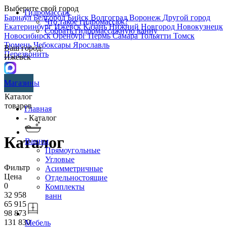
Выберите свой город
Гидромассаж
Барнаул
Белгород
Бийск
Волгоград
Воронеж
Другой город
Что такое гидромассаж?
Екатеринбург
Ижевск
Казань
Нижний Новгород
Новокузнецк
Собрать гидромассажную ванну
Новосибирск
Оренбург
Пермь
Самара
Тольятти
Томск
Тюмень
Чебоксары
Ярославль
Ваш город:
Перезвонить
Ижевск
Магазины
Каталог
товаров
Главная
- Каталог
Каталог
Ванны
Прямоугольные
Угловые
Фильтр
Асимметричные
Цена
Отдельностоящие
0
Комплекты
32 958
ванн
65 915
98 873
131 830
Мебель