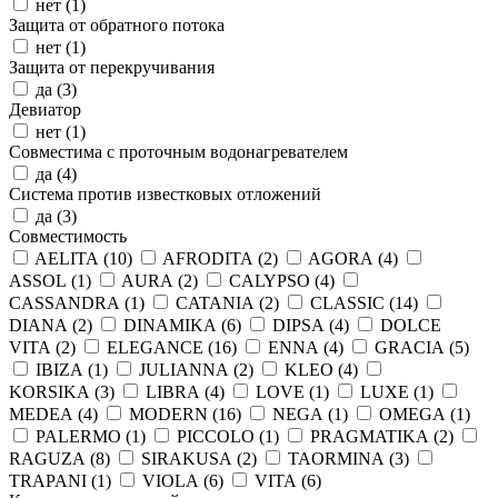
нет (
1
)
Защита от обратного потока
нет (
1
)
Защита от перекручивания
да (
3
)
Девиатор
нет (
1
)
Совместима с проточным водонагревателем
да (
4
)
Система против известковых отложений
да (
3
)
Совместимость
AELITA (
10
)
AFRODITA (
2
)
AGORA (
4
)
ASSOL (
1
)
AURA (
2
)
CALYPSO (
4
)
CASSANDRA (
1
)
CATANIA (
2
)
CLASSIC (
14
)
DIANA (
2
)
DINAMIKA (
6
)
DIPSA (
4
)
DOLCE
VITA (
2
)
ELEGANCE (
16
)
ENNA (
4
)
GRACIA (
5
)
IBIZA (
1
)
JULIANNA (
2
)
KLEO (
4
)
KORSIKA (
3
)
LIBRA (
4
)
LOVE (
1
)
LUXE (
1
)
MEDEA (
4
)
MODERN (
16
)
NEGA (
1
)
OMEGA (
1
)
PALERMO (
1
)
PICCOLO (
1
)
PRAGMATIKA (
2
)
RAGUZA (
8
)
SIRAKUSA (
2
)
TAORMINA (
3
)
TRAPANI (
1
)
VIOLA (
6
)
VITA (
6
)