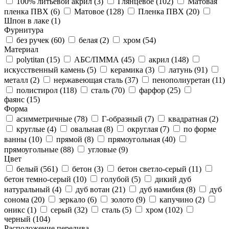
100% литьевой акрил (
3
)
Глянцевое (
102
)
Матовая
пленка ПВХ (
6
)
Матовое (
128
)
Пленка ПВХ (
20
)
Шпон в лаке (
1
)
Фурнитура
без ручек (
60
)
белая (
2
)
хром (
54
)
Материал
polytitan (
15
)
АБС/ПММА (
45
)
акрил (
148
)
искусственный камень (
5
)
керамика (
3
)
латунь (
91
)
металл (
2
)
нержавеющая сталь (
37
)
пенополиуретан (
11
)
полистирол (
118
)
сталь (
70
)
фарфор (
25
)
фаянс (
15
)
Форма
асимметричные (
78
)
Г-образный (
7
)
квадратная (
2
)
круглые (
4
)
овальная (
8
)
округлая (
7
)
по форме
ванны (
10
)
прямой (
8
)
прямоугольная (
40
)
прямоугольные (
88
)
угловые (
9
)
Цвет
белый (
561
)
бетон (
3
)
бетон светло-серый (
11
)
бетон темно-серый (
10
)
голубой (
5
)
дикий дуб
натуральный (
4
)
дуб вотан (
21
)
дуб намибия (
8
)
дуб
сонома (
20
)
зеркало (
6
)
золото (
9
)
капучино (
2
)
оникс (
1
)
серый (
32
)
сталь (
5
)
хром (
102
)
черный (
104
)
Расположение перелива