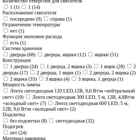
Количество отверстий для смесителя
1 (
1
)
1 (
14
)
Расположение смесителя
посередине (
9
)
справа (
1
)
Ограничение температуры
нет (
1
)
Функция экономии расхода
есть (
1
)
Система хранения
дверцы (
68
)
дверцы, ящики (
12
)
ящики (
51
)
Конструкция
1 дверца (
24
)
1 дверца, 2 ящика (
3
)
1 ящик (
28
)
2
дверцы (
17
)
2 дверцы, 1 ящик (
1
)
2 дверцы, 2 ящика (
2
)
2 ящика (
33
)
3 ящика (
4
)
3 ящика, 1 дверца (
1
)
Мощность лампы
Лента светодиодная 120 LED,12В, 9,6 Вт\м «нейтральный
свет» (
19
)
Лента светодиодная 300 LED, 5 м, 12В, 4,8Вт\м
«холодный свет» (
7
)
Лента светодиодная 600 LED, 5 м,
12В, 9,6 Вт\м «холодный свет» (
2
)
Подсветка
без подсветки (
8
)
светодиодная (
32
)
Подогрев
нет (
24
)
Материал раковины