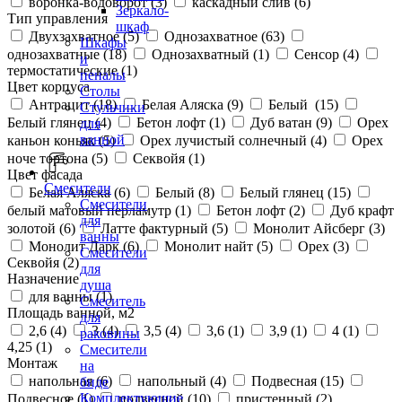
воронка-водоворот (
3
)
каскадный слив (
6
)
Зеркало-
Тип управления
шкаф
Двухзахватное (
5
)
Однозахватное (
63
)
Шкафы
однозахватные (
18
)
Однозахватный (
1
)
Сенсор (
4
)
и
термостатические (
1
)
пеналы
Цвет корпуса
Столы
Антрацит (
18
)
Белая Аляска (
9
)
Белый (
15
)
Стульчики
Белый глянец (
4
)
Бетон лофт (
1
)
Дуб ватан (
9
)
Орех
для
ванной
каньон коньяк (
5
)
Орех лучистый солнечный (
4
)
Орех
ноче тортона (
5
)
Секвойя (
1
)
Цвет фасада
Смесители
Белая Аляска (
6
)
Белый (
8
)
Белый глянец (
15
)
Смесители
белый матовый перламутр (
1
)
Бетон лофт (
2
)
Дуб крафт
для
золотой (
6
)
Латте фактурный (
5
)
Монолит Айсберг (
3
)
ванны
Монолит Дарк (
6
)
Монолит найт (
5
)
Орех (
3
)
Смесители
Секвойя (
2
)
для
Назначение
душа
для ванны (
1
)
Смеситель
Площадь ванной, м2
для
2,6 (
4
)
3 (
4
)
3,5 (
4
)
3,6 (
1
)
3,9 (
1
)
4 (
1
)
раковины
4,25 (
1
)
Смесители
Монтаж
на
напольная (
6
)
напольный (
4
)
Подвесная (
15
)
биде
Комплектующие
Подвесное (
1
)
подвесной (
10
)
пристенный (
2
)