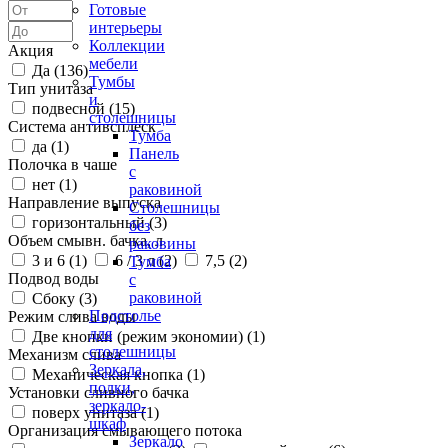
Готовые
интерьеры
Коллекции
Акция
мебели
Да (
136
)
Тумбы
Тип унитаза
и
подвесной (
15
)
столешницы
Система антивсплеск
Тумба
да (
1
)
Панель
Полочка в чаше
с
нет (
1
)
раковиной
Направление выпуска
Столешницы
горизонтальный (
3
)
без
Объем смывн. бачка, л
раковины
3 и 6 (
1
)
6 / 3 л (
2
)
7,5 (
2
)
Тумба
Подвод воды
с
раковиной
Сбоку (
3
)
Подстолье
Режим слива воды
для
Две кнопки (режим экономии) (
1
)
столешницы
Механизм слива
Зеркала,
Механическая кнопка (
1
)
полки,
Установки сливного бачка
зеркало-
поверх унитаза (
1
)
шкаф
Организация смывающего потока
Зеркало