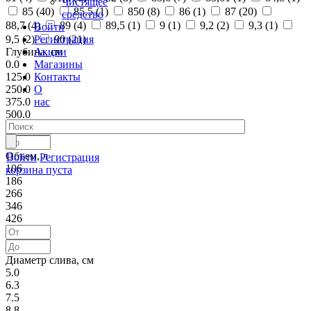
Чистящее
85 (
40
)
85,5 (
1
)
850 (
8
)
86 (
1
)
87 (
20
)
средство
88,7 (
4
)
89 (
4
)
89,5 (
1
)
9 (
1
)
9,2 (
2
)
9,3 (
1
)
Войти
Регистрация
9,5 (
2
)
90 (
21
)
Акции
Глубина, см
Магазины
0.0
Контакты
125.0
О
250.0
нас
375.0
500.0
Объем, л
Войти
Регистрация
106
корзина пуста
186
266
346
426
Диаметр слива, см
5.0
6.3
7.5
8.8