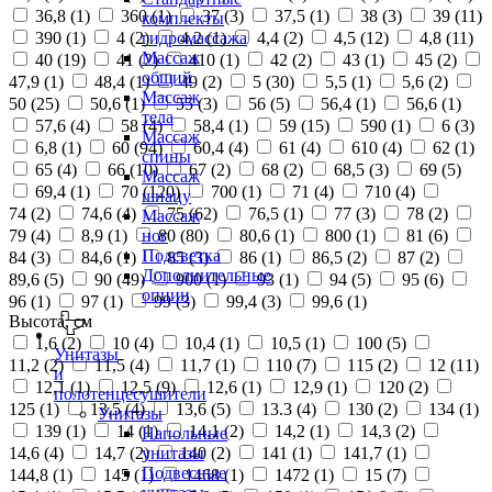
36,8 (
1
)
360 (
1
)
37 (
3
)
37,5 (
1
)
38 (
3
)
39 (
11
)
комплекты
390 (
1
)
4 (
2
)
4,2 (
1
)
4,4 (
2
)
4,5 (
12
)
4,8 (
11
)
гидромассажа
Массаж
40 (
19
)
41 (
2
)
410 (
1
)
42 (
2
)
43 (
1
)
45 (
2
)
общий
47,9 (
1
)
48,4 (
1
)
49 (
2
)
5 (
30
)
5,5 (
1
)
5,6 (
2
)
Массаж
50 (
25
)
50,6 (
1
)
55 (
3
)
56 (
5
)
56,4 (
1
)
56,6 (
1
)
тела
57,6 (
4
)
58 (
4
)
58,4 (
1
)
59 (
15
)
590 (
1
)
6 (
3
)
Массаж
6,8 (
1
)
60 (
94
)
60,4 (
4
)
61 (
4
)
610 (
4
)
62 (
1
)
спины
65 (
4
)
66 (
10
)
67 (
2
)
68 (
2
)
68,5 (
3
)
69 (
5
)
Массаж
69,4 (
1
)
70 (
120
)
700 (
1
)
71 (
4
)
710 (
4
)
шиацу
74 (
2
)
74,6 (
4
)
75 (
62
)
76,5 (
1
)
77 (
3
)
78 (
2
)
Массаж
79 (
4
)
8,9 (
1
)
80 (
80
)
80,6 (
1
)
800 (
1
)
81 (
6
)
ног
Подсветка
84 (
3
)
84,6 (
1
)
85 (
3
)
86 (
1
)
86,5 (
2
)
87 (
2
)
Дополнительные
89,6 (
5
)
90 (
49
)
900 (
1
)
93 (
1
)
94 (
5
)
95 (
6
)
опции
96 (
1
)
97 (
1
)
99 (
3
)
99,4 (
3
)
99,6 (
1
)
Высота, см
1,6 (
2
)
10 (
4
)
10,4 (
1
)
10,5 (
1
)
100 (
5
)
Унитазы
11,2 (
2
)
11,5 (
4
)
11,7 (
1
)
110 (
7
)
115 (
2
)
12 (
11
)
и
12,1 (
1
)
12,5 (
9
)
12,6 (
1
)
12,9 (
1
)
120 (
2
)
полотенцесушители
125 (
1
)
13,5 (
4
)
13,6 (
5
)
13.3 (
4
)
130 (
2
)
134 (
1
)
Унитазы
139 (
1
)
14 (
1
)
14,1 (
2
)
14,2 (
1
)
14,3 (
2
)
Напольные
14,6 (
4
)
14,7 (
2
)
140 (
2
)
141 (
1
)
141,7 (
1
)
унитазы
Подвесные
144,8 (
1
)
145 (
1
)
1468 (
1
)
1472 (
1
)
15 (
7
)