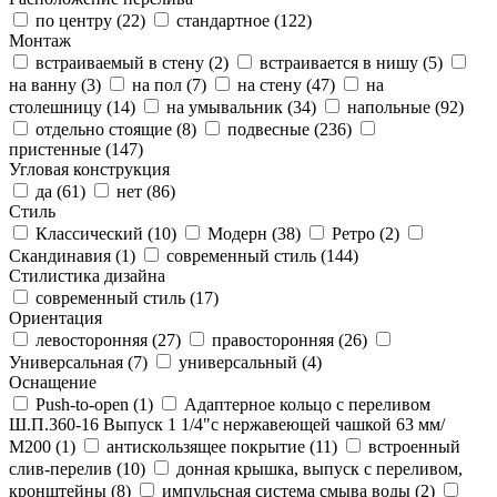
по центру (
22
)
стандартное (
122
)
Монтаж
встраиваемый в стену (
2
)
встраивается в нишу (
5
)
на ванну (
3
)
на пол (
7
)
на стену (
47
)
на
столешницу (
14
)
на умывальник (
34
)
напольные (
92
)
отдельно стоящие (
8
)
подвесные (
236
)
пристенные (
147
)
Угловая конструкция
да (
61
)
нет (
86
)
Стиль
Классический (
10
)
Модерн (
38
)
Ретро (
2
)
Скандинавия (
1
)
современный стиль (
144
)
Стилистика дизайна
современный стиль (
17
)
Ориентация
левосторонняя (
27
)
правосторонняя (
26
)
Универсальная (
7
)
универсальный (
4
)
Оснащение
Push-to-open (
1
)
Адаптерное кольцо с переливом
Ш.П.360-16 Выпуск 1 1/4"с нержавеющей чашкой 63 мм/
М200 (
1
)
антискользящее покрытие (
11
)
встроенный
слив-перелив (
10
)
донная крышка, выпуск с переливом,
кронштейны (
8
)
импульсная система смыва воды (
2
)